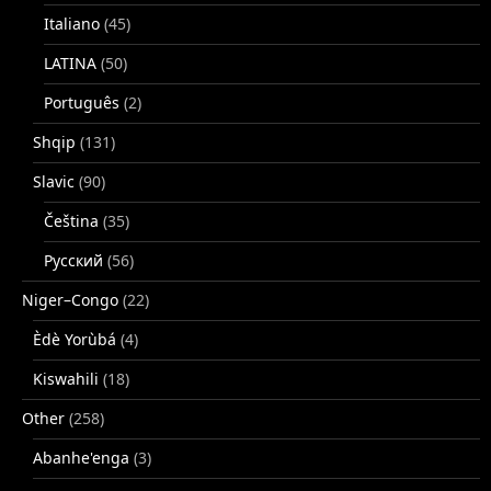
Italiano
(45)
LATINA
(50)
Português
(2)
Shqip
(131)
Slavic
(90)
Čeština
(35)
Русский
(56)
Niger–Congo
(22)
Èdè Yorùbá
(4)
Kiswahili
(18)
Other
(258)
Abanhe'enga
(3)