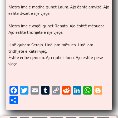
Motra ime e madhe quhet Laura. Ajo është amvisë. Ajo
është dyzet e një vjeçe.
Motra ime e vogël quhet Renata. Ajo është mësuese.
Ajo është tridhjetë e një vjeçe.
Unë quhem Sérgio. Unë jam mësues. Unë jam
tridhjetë e katër vjeç.
Është edhe qeni im. Ajo quhet Juno. Ajo është pesë
vjeçe.
F
T
E
T
C
R
Li
W
Bl
a
wi
m
u
o
e
n
h
o
S
ce
tt
ail
m
p
d
k
at
g
h
b
er
bl
y
di
e
s
g
ar