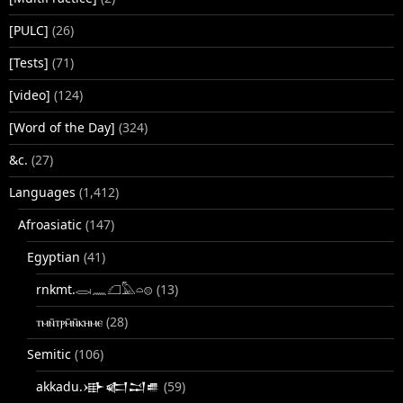
[PULC]
(26)
[Tests]
(71)
[video]
(124)
[Word of the Day]
(324)
&c.
(27)
Languages
(1,412)
Afroasiatic
(147)
Egyptian
(41)
rnkmt.𓂋𓏺𓈖𓆎𓅓𓏏𓊖
(13)
ⲧⲙⲛ̄ⲧⲣⲙ̄ⲛ̄ⲕⲏⲙⲉ
(28)
Semitic
(106)
akkadu.𒀝𒅗𒁺𒌑
(59)