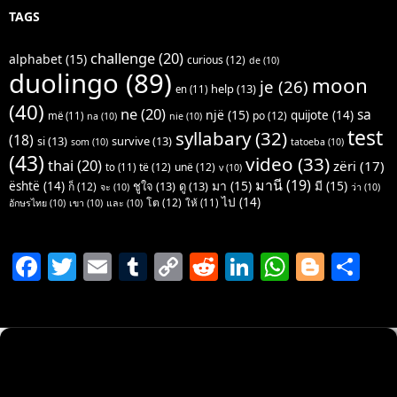
TAGS
challenge
(20)
alphabet
(15)
curious
(12)
de
(10)
duolingo
(89)
moon
je
(26)
help
(13)
en
(11)
(40)
ne
(20)
sa
një
(15)
quijote
(14)
po
(12)
më
(11)
na
(10)
nie
(10)
test
syllabary
(32)
(18)
si
(13)
survive
(13)
som
(10)
tatoeba
(10)
(43)
video
(33)
thai
(20)
zëri
(17)
të
(12)
unë
(12)
to
(11)
v
(10)
มานี
(19)
มา
(15)
มี
(15)
është
(14)
ชูใจ
(13)
ดู
(13)
ก็
(12)
จะ
(10)
ว่า
(10)
ไป
(14)
โต
(12)
ให้
(11)
อักษรไทย
(10)
เขา
(10)
และ
(10)
F
T
E
T
C
R
Li
W
Bl
S
a
w
m
u
o
e
n
h
o
h
c
itt
ai
m
p
d
k
at
g
ar
e
er
l
bl
y
di
e
s
g
e
b
r
Li
t
dI
A
er