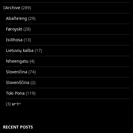
􏿽Archive
(289)
Abañe'eng
(29)
Føroyskt
(28)
IsiXhosa
(13)
Lietuvių kalba
(17)
Nheengatu
(4)
Slovenčina
(74)
Slovenščina
(2)
Toki Pona
(119)
(3)
ייִדיש
RECENT POSTS