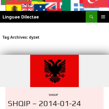
Search
Linguae Dilectae
SKIP
PRIMAR
TO
MENU
CONTENT
Tag Archives: dyzet
SHQIP
SHQIP – 2014-01-24