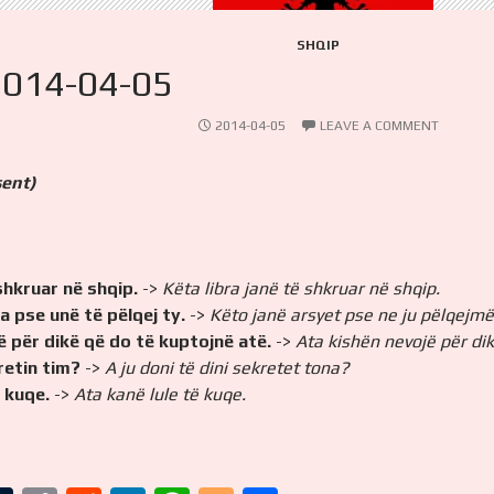
SHQIP
2014-04-05
2014-04-05
LEAVE A COMMENT
sent)
 shkruar në shqip.
->
Këta libra janë të shkruar në shqip.
a pse unë të pëlqej ty.
->
Këto janë arsyet pse ne ju pëlqejmë
ë për dikë që do të kuptojnë atë.
->
Ata kishën nevojë për dik
retin tim?
->
A ju doni të dini sekretet tona?
ë kuqe.
->
Ata kanë lule të kuqe.