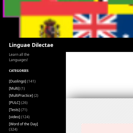
Search
Linguae Dilectae
Learn all the
Languages!
CATEGORIES
[Duolingo]
(141)
[Multi]
(1)
[MultiPractice]
(2)
[PULC]
(26)
[Tests]
(71)
[video]
(124)
[Word of the Day]
(324)