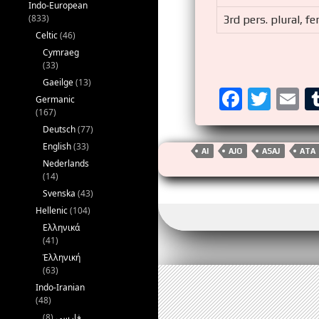
Indo-European
(833)
3rd pers. plural, f
Celtic
(46)
Cymraeg
(33)
Gaeilge
(13)
F
T
E
Germanic
(167)
a
wi
m
Deutsch
(77)
ce
tt
ai
English
(33)
AI
AJO
ASAJ
ATA
b
er
Nederlands
(14)
o
Svenska
(43)
o
Hellenic
(104)
Ελληνικά
k
(41)
Ἑλληνική
(63)
Indo-Iranian
(48)
(8)
فارسی