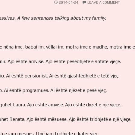
2014-01-24
LEAVE A COMMENT
sessives. A few sentences talking about my family.
e: nëna ime, babai im, vëllai im, motra ime e madhe, motra ime e
r. Ajo është amvisë. Ajo është pesëdhjetë e shtatë vjeçe.
. Ai është pensionist. Ai është gjashtëdhjetë e tetë vjeç.
o. Ai është programues. Ai është njëzet e pesë vjeç.
het Laura. Ajo është amvisë. Ajo është dyzet e një vjeçe.
het Renata. Ajo është mësuese. Ajo është tridhjetë e një vjeçe.
në jam mësues. Unë jam tridhjetë e katër vjeç.