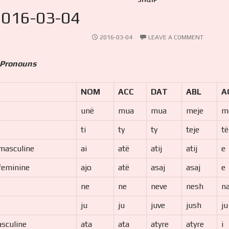
SHQIP
2016-03-04
2016-03-04
LEAVE A COMMENT
 Pronouns
NOM
ACC
DAT
ABL
A
unë
mua
mua
meje
m
ti
ty
ty
teje
të
 masculine
ai
atë
atij
atij
e
 feminine
ajo
atë
asaj
asaj
e
ne
ne
neve
nesh
n
ju
ju
juve
jush
ju
asculine
ata
ata
atyre
atyre
i