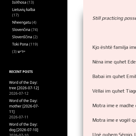
IsiXhosa
(13)
Lietuvių kalba
(17)
Still practicing pos
Nheengatu
(4)
Slovenčina
(74)
Slovenščina
(2)
Toki Pona
(119)
Kjo është familja im
(3)
ייִדיש
Nëna ime quhet Edeni
RECENT POSTS
Babai im quhet Emilio
Word of the Day:
tree [2026-07-12]
Vëllai im quhet Tiag
2026-07-12
Word of the Day:
Motra ime e madhe qu
mother [2026-07-
11]
2026-07-11
Motra ime e vogël qu
Word of the Day:
dog [2026-07-10]
Unë quhem Sérgio. U
2026-07-10