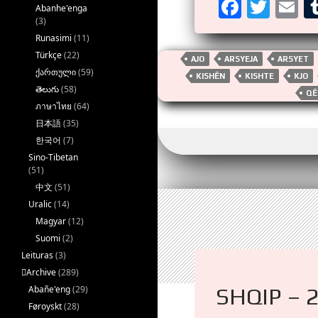
F
T
E
Abanhe'enga
(3)
a
wi
m
Runasimi
(11)
ce
tt
ai
Türkçe
(22)
AJO
ARSYEJA
ARSYET
b
er
ქართული
(59)
KISHËN
KISHTE
KJO
తెలుగు
(58)
o
QË
ภาษาไทย
(64)
o
日本語
(35)
k
한국어
(7)
Sino-Tibetan
(51)
中文
(51)
Uralic
(14)
Magyar
(12)
Suomi
(2)
Leituras
(3)
􏿽Archive
(289)
SHQIP – 
Abañe'eng
(29)
Føroyskt
(28)