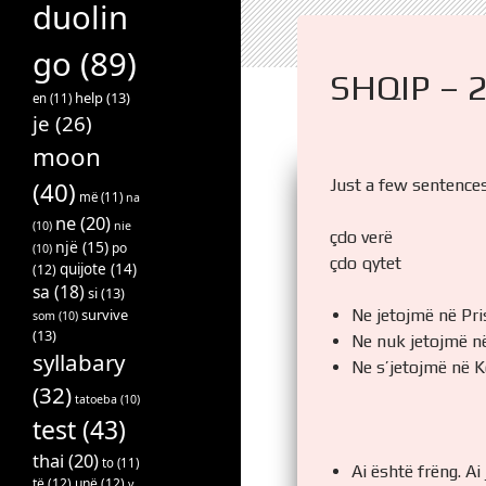
duolin
go
(89)
SHQIP – 
help
(13)
en
(11)
je
(26)
moon
Just a few sentences
(40)
më
(11)
na
ne
(20)
(10)
nie
çdo verë
një
(15)
po
(10)
çdo qytet
quijote
(14)
(12)
sa
(18)
si
(13)
Ne jetojmë në Pri
survive
som
(10)
(13)
Ne nuk jetojmë n
syllabary
Ne s’jetojmë në 
(32)
tatoeba
(10)
test
(43)
thai
(20)
to
(11)
Ai është frëng. Ai
të
(12)
unë
(12)
v