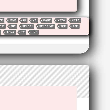
TË
JANË
JU
KA
KANË
KËTA
KËTO
OJË
NJË
PËLQEJ
PËLQEJMË
PËR
PSE
TONA
TY
UNË