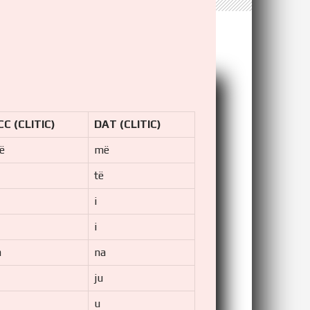
CC (CLITIC)
DAT (CLITIC)
ë
më
të
i
i
a
na
ju
u