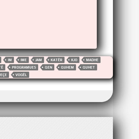
IM
IME
JAM
KATËR
KJO
MADHE
TË
PROGRAMUES
QEN
QUHEM
QUHET
JEÇE
VOGËL