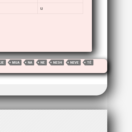
u
JE
MUA
NA
NE
NESH
NEVE
TË