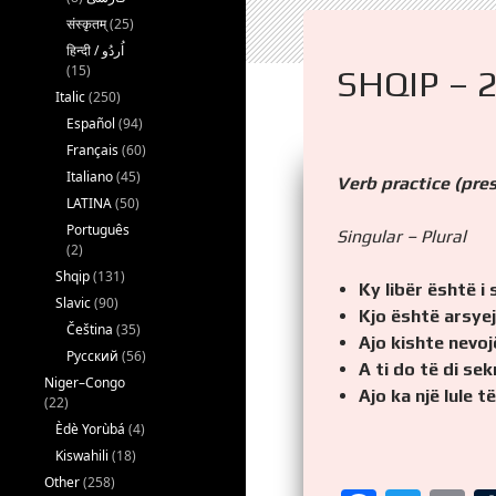
संस्कृतम्
(25)
(15)
SHQIP – 
Italic
(250)
Español
(94)
Français
(60)
Italiano
(45)
Verb practice (pre
LATINA
(50)
Português
Singular – Plural
(2)
Shqip
(131)
Ky libër është i
Slavic
(90)
Kjo është arsyej
Čeština
(35)
Ajo kishte nevoj
Русский
(56)
A ti do të di sek
Niger–Congo
Ajo ka një lule t
(22)
Èdè Yorùbá
(4)
Kiswahili
(18)
Other
(258)