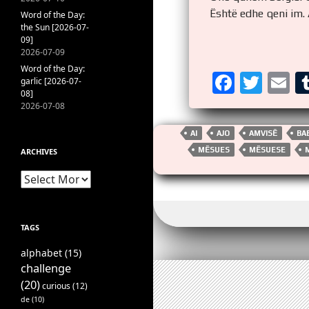
Është edhe qeni im. 
Word of the Day:
the Sun [2026-07-
09]
2026-07-09
Word of the Day:
F
T
E
garlic [2026-07-
08]
a
wi
m
2026-07-08
ce
tt
ai
AI
AJO
AMVISË
BA
b
er
MËSUES
MËSUESE
ARCHIVES
o
Archives
o
k
TAGS
alphabet
(15)
challenge
(20)
curious
(12)
de
(10)