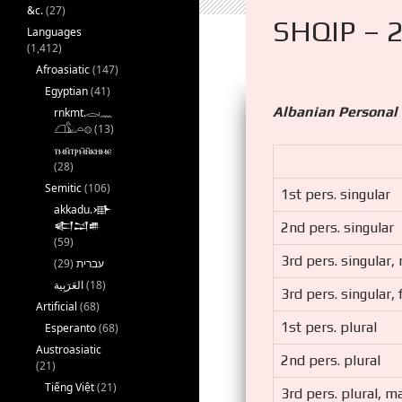
&c.
(27)
SHQIP – 
Languages
(1,412)
Afroasiatic
(147)
Egyptian
(41)
Albanian Personal
rnkmt.𓂋𓏺𓈖
𓆎𓅓𓏏𓊖
(13)
ⲧⲙⲛ̄ⲧⲣⲙ̄ⲛ̄ⲕⲏⲙⲉ
(28)
Semitic
(106)
1st pers. singular
akkadu.𒀝
𒅗𒁺𒌑
2nd pers. singular
(59)
3rd pers. singular,
(29)
עברית
(18)
3rd pers. singular,
Artificial
(68)
1st pers. plural
Esperanto
(68)
Austroasiatic
2nd pers. plural
(21)
Tiếng Việt
(21)
3rd pers. plural, m