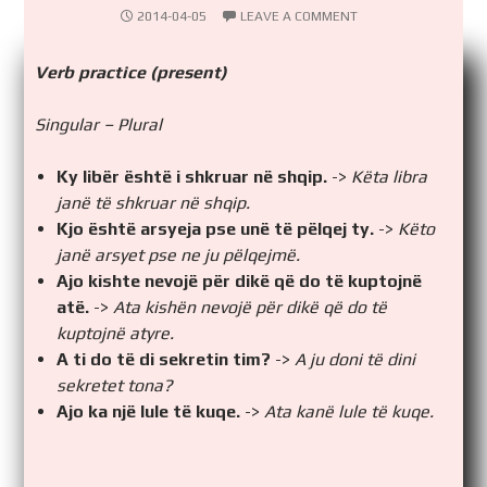
2014-04-05
LEAVE A COMMENT
Verb practice (present)
Singular – Plural
Ky libër është i shkruar në shqip.
->
Këta libra
janë të shkruar në shqip.
Kjo është arsyeja pse unë të pëlqej ty.
->
Këto
janë arsyet pse ne ju pëlqejmë.
Ajo kishte nevojë për dikë që do të kuptojnë
atë.
->
Ata kishën nevojë për dikë që do të
kuptojnë atyre.
A ti do të di sekretin tim?
->
A ju doni të dini
sekretet tona?
Ajo ka një lule të kuqe.
->
Ata kanë lule të kuqe.