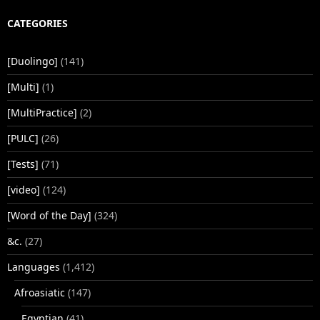
CATEGORIES
[Duolingo]
(141)
[Multi]
(1)
[MultiPractice]
(2)
[PULC]
(26)
[Tests]
(71)
[video]
(124)
[Word of the Day]
(324)
&c.
(27)
Languages
(1,412)
Afroasiatic
(147)
Egyptian
(41)