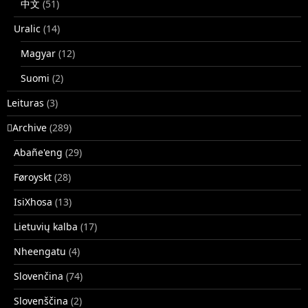
中文
(51)
Uralic
(14)
Magyar
(12)
Suomi
(2)
Leituras
(3)
􏿽Archive
(289)
Abañe'eng
(29)
Føroyskt
(28)
IsiXhosa
(13)
Lietuvių kalba
(17)
Nheengatu
(4)
Slovenčina
(74)
Slovenščina
(2)