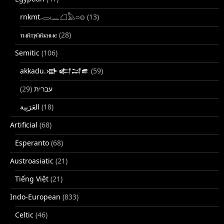
rnkmt.𓂋𓏺𓈖𓆎𓅓𓏏𓊖
(13)
ⲧⲙⲛ̄ⲧⲣⲙ̄ⲛ̄ⲕⲏⲙⲉ
(28)
Semitic
(106)
akkadu.𒀝𒅗𒁺𒌑
(59)
(29)
עברית
(18)
Artificial
(68)
Esperanto
(68)
Austroasiatic
(21)
Tiếng Việt
(21)
Indo-European
(833)
Celtic
(46)