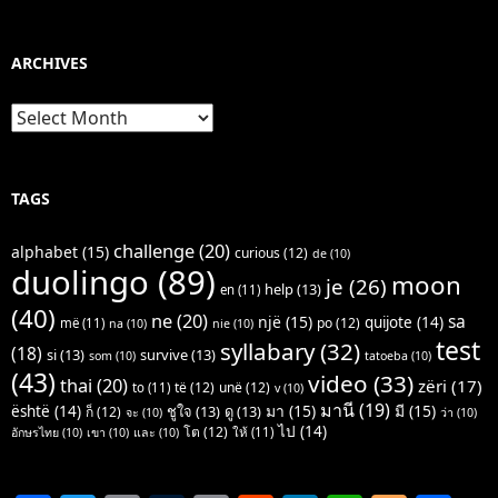
ARCHIVES
Archives
TAGS
challenge
(20)
alphabet
(15)
curious
(12)
de
(10)
duolingo
(89)
moon
je
(26)
help
(13)
en
(11)
(40)
ne
(20)
sa
një
(15)
quijote
(14)
po
(12)
më
(11)
na
(10)
nie
(10)
test
syllabary
(32)
(18)
si
(13)
survive
(13)
som
(10)
tatoeba
(10)
(43)
video
(33)
thai
(20)
zëri
(17)
të
(12)
unë
(12)
to
(11)
v
(10)
มานี
(19)
มา
(15)
มี
(15)
është
(14)
ชูใจ
(13)
ดู
(13)
ก็
(12)
จะ
(10)
ว่า
(10)
ไป
(14)
โต
(12)
ให้
(11)
อักษรไทย
(10)
เขา
(10)
และ
(10)