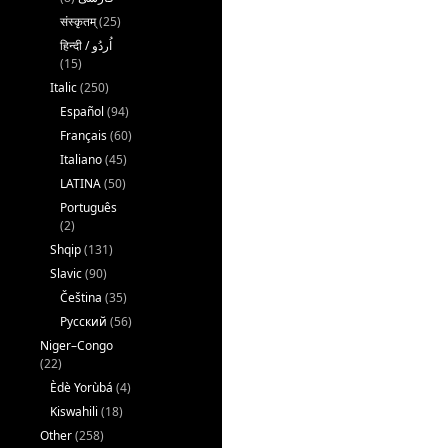
संस्कृतम्
(25)
(15)
Italic
(250)
Español
(94)
Français
(60)
Italiano
(45)
LATINA
(50)
Português
(2)
Shqip
(131)
Slavic
(90)
Čeština
(35)
Русский
(56)
Niger–Congo
(22)
Èdè Yorùbá
(4)
Kiswahili
(18)
Other
(258)