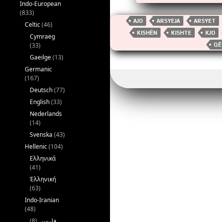
a
wi
m
Indo-European
ce
tt
ai
(833)
AJO
ARSYEJA
ARSYET
Celtic
(46)
b
er
KISHËN
KISHTE
KJO
Cymraeg
o
(33)
QË
Gaeilge
(13)
o
Germanic
k
(167)
Deutsch
(77)
English
(33)
Nederlands
(14)
Svenska
(43)
Hellenic
(104)
Ελληνικά
(41)
Ἑλληνική
(63)
Indo-Iranian
(48)
(8)
فارسی