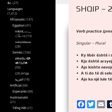
&c.
(27)
SHQIP – 
Languages
(1,412)
Afroasiatic
(147)
Egyptian
(41)
Verb practice (pre
rnkmt.𓂋𓏺𓈖
𓆎𓅓𓏏𓊖
(13)
ⲧⲙⲛ̄ⲧⲣⲙ̄ⲛ̄ⲕⲏⲙⲉ
Singular – Plural
(28)
Semitic
(106)
Ky libër është i
akkadu.𒀝
Kjo është arsyej
𒅗𒁺𒌑
Ajo kishte nevoj
(59)
A ti do të di sek
(29)
עברית
Ajo ka një lule t
(18)
Artificial
(68)
Esperanto
(68)
Austroasiatic
F
T
E
(21)
Tiếng Việt
(21)