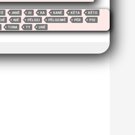
TË
JANË
JU
KA
KANË
KËTA
KËTO
OJË
NJË
PËLQEJ
PËLQEJMË
PËR
PSE
TONA
TY
UNË