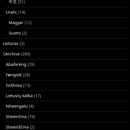
中文
(51)
Uralic
(14)
Magyar
(12)
Suomi
(2)
Leituras
(3)
􏿽Archive
(289)
Abañe'eng
(29)
Føroyskt
(28)
IsiXhosa
(13)
Lietuvių kalba
(17)
Nheengatu
(4)
Slovenčina
(74)
Slovenščina
(2)