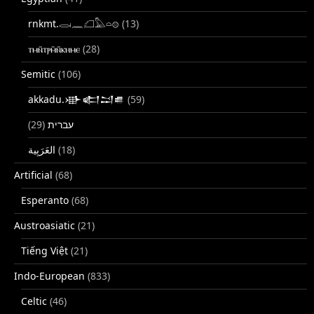
rnkmt.𓂋𓏺𓈖𓆎𓅓𓏏𓊖
(13)
ⲧⲙⲛ̄ⲧⲣⲙ̄ⲛ̄ⲕⲏⲙⲉ
(28)
Semitic
(106)
akkadu.𒀝𒅗𒁺𒌑
(59)
(29)
עברית
(18)
Artificial
(68)
Esperanto
(68)
Austroasiatic
(21)
Tiếng Việt
(21)
Indo-European
(833)
Celtic
(46)