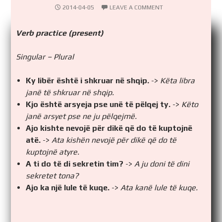
2014-04-05
LEAVE A COMMENT
Verb practice (present)
Singular – Plural
Ky libër është i shkruar në shqip.
->
Këta libra
janë të shkruar në shqip.
Kjo është arsyeja pse unë të pëlqej ty.
->
Këto
janë arsyet pse ne ju pëlqejmë.
Ajo kishte nevojë për dikë që do të kuptojnë
atë.
->
Ata kishën nevojë për dikë që do të
kuptojnë atyre.
A ti do të di sekretin tim?
->
A ju doni të dini
sekretet tona?
Ajo ka një lule të kuqe.
->
Ata kanë lule të kuqe.