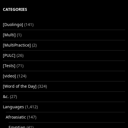
CATEGORIES
[Duolingo]
(141)
[Multi]
(1)
[MultiPractice]
(2)
[PULC]
(26)
[Tests]
(71)
[video]
(124)
[Word of the Day]
(324)
&c.
(27)
Languages
(1,412)
Afroasiatic
(147)
Egyptian
(41)