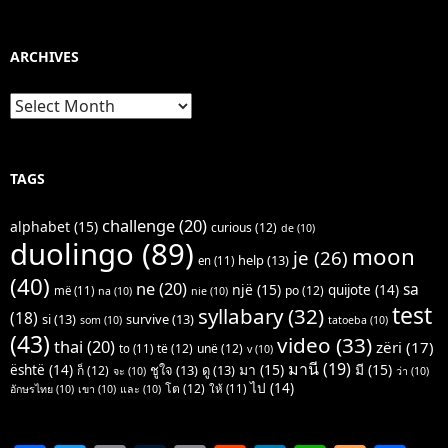
ARCHIVES
Archives
TAGS
challenge
(20)
alphabet
(15)
curious
(12)
de
(10)
duolingo
(89)
moon
je
(26)
help
(13)
en
(11)
(40)
ne
(20)
sa
një
(15)
quijote
(14)
po
(12)
më
(11)
na
(10)
nie
(10)
test
syllabary
(32)
(18)
si
(13)
survive
(13)
som
(10)
tatoeba
(10)
(43)
video
(33)
thai
(20)
zëri
(17)
të
(12)
unë
(12)
to
(11)
v
(10)
มานี
(19)
มา
(15)
มี
(15)
është
(14)
ชูใจ
(13)
ดู
(13)
ก็
(12)
จะ
(10)
ว่า
(10)
ไป
(14)
โต
(12)
ให้
(11)
อักษรไทย
(10)
เขา
(10)
และ
(10)