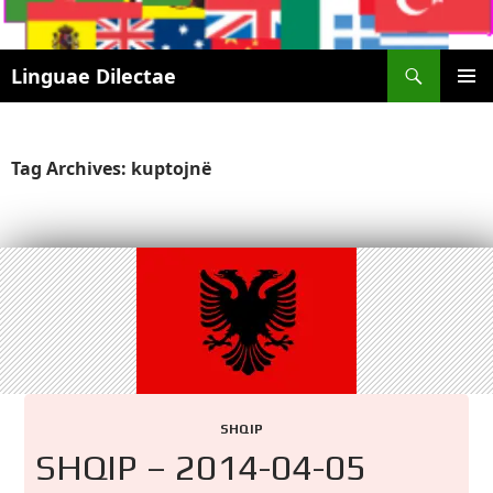
Search
Linguae Dilectae
SKIP
PRIMAR
TO
MENU
CONTENT
Tag Archives: kuptojnë
SHQIP
SHQIP – 2014-04-05