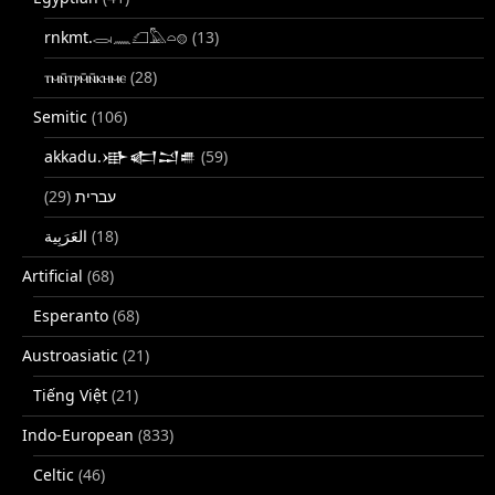
rnkmt.𓂋𓏺𓈖𓆎𓅓𓏏𓊖
(13)
ⲧⲙⲛ̄ⲧⲣⲙ̄ⲛ̄ⲕⲏⲙⲉ
(28)
Semitic
(106)
akkadu.𒀝𒅗𒁺𒌑
(59)
(29)
עברית
(18)
Artificial
(68)
Esperanto
(68)
Austroasiatic
(21)
Tiếng Việt
(21)
Indo-European
(833)
Celtic
(46)