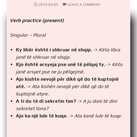
2014-04-05
LEAVE A COMMENT
Verb practice (present)
Singular – Plural
Ky libër është i shkruar në shqip.
->
Këta libra
janë të shkruar në shqip.
Kjo është arsyeja pse unë të pëlqej ty.
->
Këto
janë arsyet pse ne ju pëlqejmë.
Ajo kishte nevojë për dikë që do të kuptojnë
atë.
->
Ata kishën nevojë për dikë që do të
kuptojnë atyre.
A ti do të di sekretin tim?
->
A ju doni të dini
sekretet tona?
Ajo ka një lule të kuqe.
->
Ata kanë lule të kuqe.