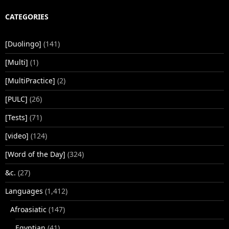
CATEGORIES
[Duolingo]
(141)
[Multi]
(1)
[MultiPractice]
(2)
[PULC]
(26)
[Tests]
(71)
[video]
(124)
[Word of the Day]
(324)
&c.
(27)
Languages
(1,412)
Afroasiatic
(147)
Egyptian
(41)