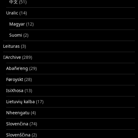
中文
(51)
Uralic
(14)
Magyar
(12)
Suomi
(2)
Leituras
(3)
􏿽Archive
(289)
Abañe'eng
(29)
Føroyskt
(28)
IsiXhosa
(13)
Lietuvių kalba
(17)
Nheengatu
(4)
Slovenčina
(74)
Slovenščina
(2)