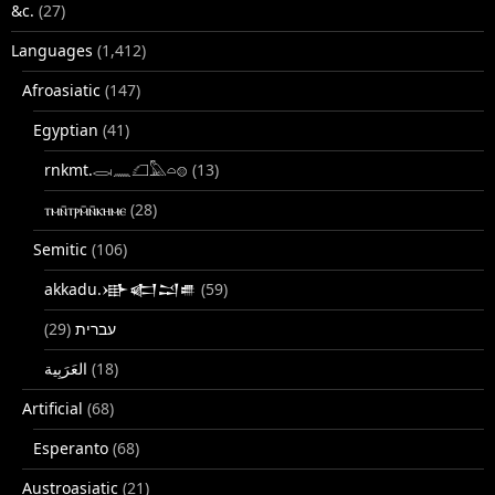
&c.
(27)
Languages
(1,412)
Afroasiatic
(147)
Egyptian
(41)
rnkmt.𓂋𓏺𓈖𓆎𓅓𓏏𓊖
(13)
ⲧⲙⲛ̄ⲧⲣⲙ̄ⲛ̄ⲕⲏⲙⲉ
(28)
Semitic
(106)
akkadu.𒀝𒅗𒁺𒌑
(59)
(29)
עברית
(18)
Artificial
(68)
Esperanto
(68)
Austroasiatic
(21)