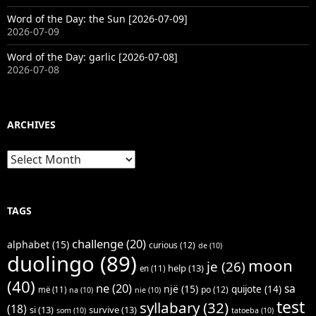
Word of the Day: the Sun [2026-07-09]
2026-07-09
Word of the Day: garlic [2026-07-08]
2026-07-08
ARCHIVES
Archives
TAGS
challenge
(20)
alphabet
(15)
curious
(12)
de
(10)
duolingo
(89)
moon
je
(26)
help
(13)
en
(11)
(40)
ne
(20)
sa
një
(15)
quijote
(14)
po
(12)
më
(11)
na
(10)
nie
(10)
test
syllabary
(32)
(18)
si
(13)
survive
(13)
som
(10)
tatoeba
(10)