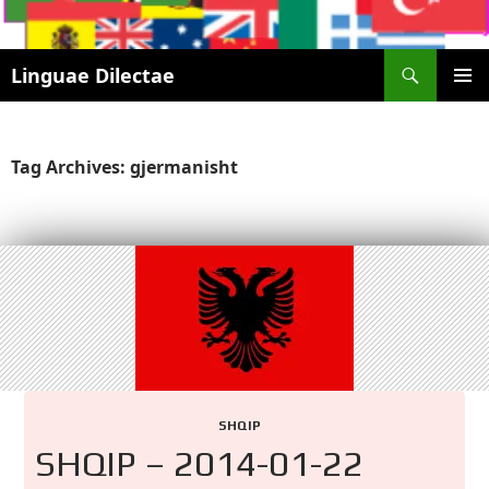
Search
Linguae Dilectae
SKIP
PRIMAR
TO
MENU
CONTENT
Tag Archives: gjermanisht
SHQIP
SHQIP – 2014-01-22