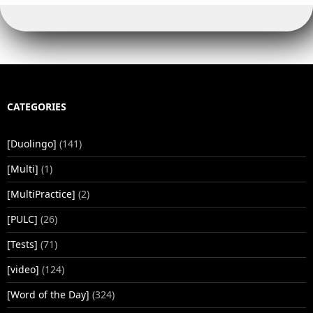
CATEGORIES
[Duolingo]
(141)
[Multi]
(1)
[MultiPractice]
(2)
[PULC]
(26)
[Tests]
(71)
[video]
(124)
[Word of the Day]
(324)