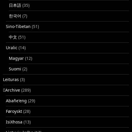
日本語
(35)
한국어
(7)
Sino-Tibetan
(51)
中文
(51)
Uralic
(14)
Magyar
(12)
Suomi
(2)
Leituras
(3)
􏿽Archive
(289)
Abañe'eng
(29)
Føroyskt
(28)
IsiXhosa
(13)