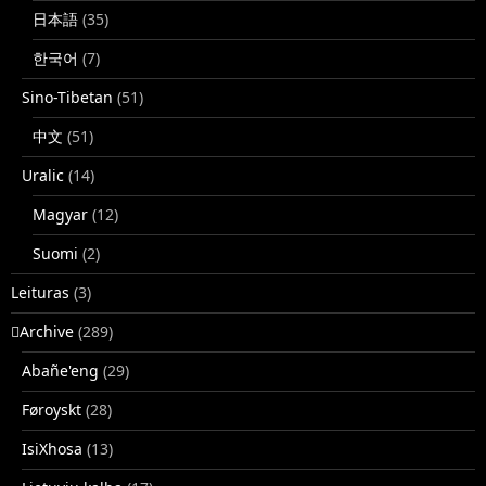
日本語
(35)
한국어
(7)
Sino-Tibetan
(51)
中文
(51)
Uralic
(14)
Magyar
(12)
Suomi
(2)
Leituras
(3)
􏿽Archive
(289)
Abañe'eng
(29)
Føroyskt
(28)
IsiXhosa
(13)