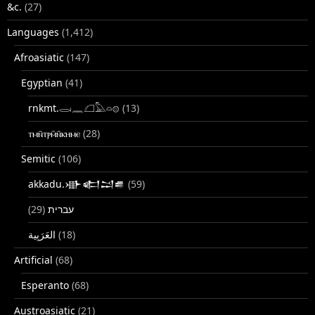
&c.
(27)
Languages
(1,412)
Afroasiatic
(147)
Egyptian
(41)
rnkmt.𓂋𓏺𓈖𓆎𓅓𓏏𓊖
(13)
ⲧⲙⲛ̄ⲧⲣⲙ̄ⲛ̄ⲕⲏⲙⲉ
(28)
Semitic
(106)
akkadu.𒀝𒅗𒁺𒌑
(59)
(29)
עברית
(18)
Artificial
(68)
Esperanto
(68)
Austroasiatic
(21)