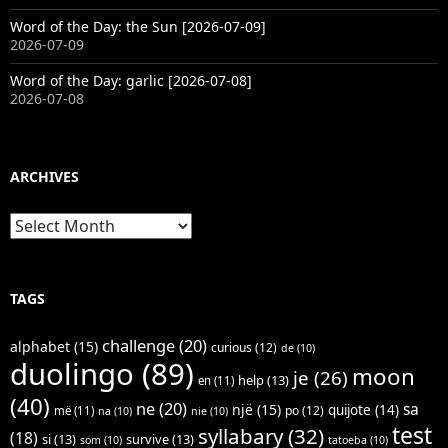
Word of the Day: the Sun [2026-07-09]
2026-07-09
Word of the Day: garlic [2026-07-08]
2026-07-08
ARCHIVES
Archives
TAGS
challenge
(20)
alphabet
(15)
curious
(12)
de
(10)
duolingo
(89)
moon
je
(26)
help
(13)
en
(11)
(40)
ne
(20)
sa
një
(15)
quijote
(14)
po
(12)
më
(11)
na
(10)
nie
(10)
test
syllabary
(32)
(18)
si
(13)
survive
(13)
som
(10)
tatoeba
(10)