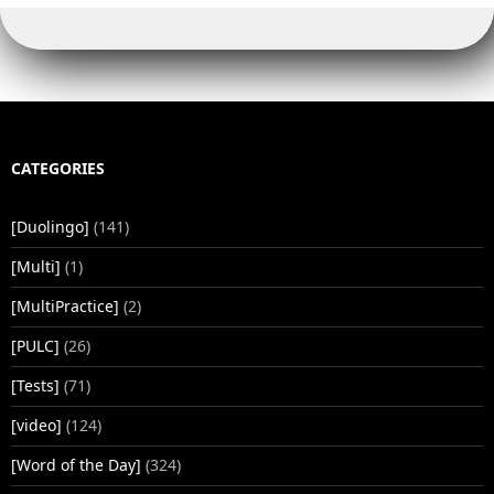
CATEGORIES
[Duolingo]
(141)
[Multi]
(1)
[MultiPractice]
(2)
[PULC]
(26)
[Tests]
(71)
[video]
(124)
[Word of the Day]
(324)