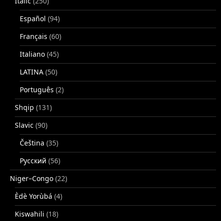
Italic
(250)
Español
(94)
Français
(60)
Italiano
(45)
LATINA
(50)
Português
(2)
Shqip
(131)
Slavic
(90)
Čeština
(35)
Русский
(56)
Niger–Congo
(22)
Èdè Yorùbá
(4)
Kiswahili
(18)