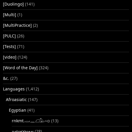
[Duolingo]
(141)
[Multi]
(1)
[MultiPractice]
(2)
[PULC]
(26)
[Tests]
(71)
[video]
(124)
[Word of the Day]
(324)
&c.
(27)
Languages
(1,412)
Afroasiatic
(147)
Egyptian
(41)
rnkmt.𓂋𓏺𓈖𓆎𓅓𓏏𓊖
(13)
ⲧⲙⲛ̄ⲧⲣⲙ̄ⲛ̄ⲕⲏⲙⲉ
(28)