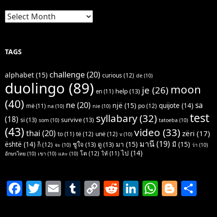
Archives
TAGS
challenge
(20)
alphabet
(15)
curious
(12)
de
(10)
duolingo
(89)
moon
je
(26)
help
(13)
en
(11)
(40)
ne
(20)
sa
një
(15)
quijote
(14)
po
(12)
më
(11)
na
(10)
nie
(10)
test
syllabary
(32)
(18)
si
(13)
survive
(13)
som
(10)
tatoeba
(10)
(43)
video
(33)
thai
(20)
zëri
(17)
të
(12)
unë
(12)
to
(11)
v
(10)
มานี
(19)
มา
(15)
มี
(15)
është
(14)
ชูใจ
(13)
ดู
(13)
ก็
(12)
จะ
(10)
ว่า
(10)
ไป
(14)
โต
(12)
ให้
(11)
อักษรไทย
(10)
เขา
(10)
และ
(10)
F
T
E
T
C
R
Li
W
Bl
S
a
w
m
u
o
e
n
h
o
h