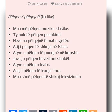
2014-02-03
LEAVE A COMMENT
Pëlqen / pëlqejnë
(to like)
Mua më pëlqen muzika klasike.
Ty nuk të pëlqen peshkimi.
Neve na pëlqejnë filmat e vjetër.
Atij i pëlqen të shkojë në fshat.
Atyre u pëlqen të punojnë në kopsht.
Juve ju pëlqen të vizitoni shokët.
Atyre u pëlqen teatri.
Asaj i pëlqen të lexojë libra.
Mua s’më pëlqen të shikoj televizionin.