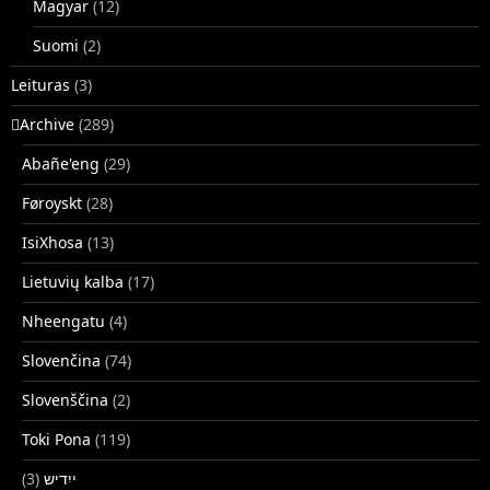
Magyar
(12)
Suomi
(2)
Leituras
(3)
􏿽Archive
(289)
Abañe'eng
(29)
Føroyskt
(28)
IsiXhosa
(13)
Lietuvių kalba
(17)
Nheengatu
(4)
Slovenčina
(74)
Slovenščina
(2)
Toki Pona
(119)
(3)
ייִדיש