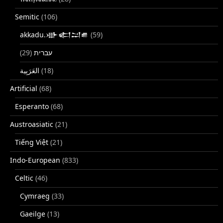
Semitic
(106)
akkadu.𒀝𒅗𒁺𒌑
(59)
(29)
עברית
(18)
Artificial
(68)
Esperanto
(68)
Austroasiatic
(21)
Tiếng Việt
(21)
Indo-European
(833)
Celtic
(46)
Cymraeg
(33)
Gaeilge
(13)