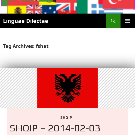
Search
Linguae Dilectae
SKIP
PRIMAR
TO
MENU
CONTENT
Tag Archives: fshat
SHQIP
SHQIP – 2014-02-03