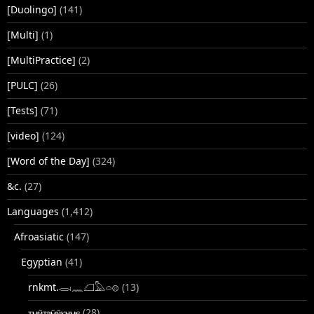
[Duolingo]
(141)
[Multi]
(1)
[MultiPractice]
(2)
[PULC]
(26)
[Tests]
(71)
[video]
(124)
[Word of the Day]
(324)
&c.
(27)
Languages
(1,412)
Afroasiatic
(147)
Egyptian
(41)
rnkmt.𓂋𓏺𓈖𓆎𓅓𓏏𓊖
(13)
ⲧⲙⲛ̄ⲧⲣⲙ̄ⲛ̄ⲕⲏⲙⲉ
(28)