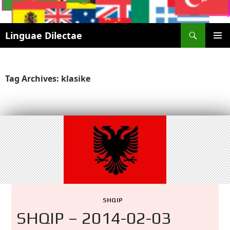
Search
Linguae Dilectae
SKIP
PRIMAR
TO
MENU
CONTENT
Tag Archives: klasike
SHQIP
SHQIP – 2014-02-03