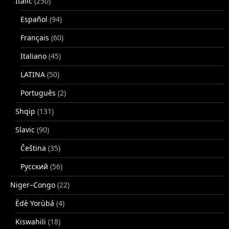
Italic
(250)
Español
(94)
Français
(60)
Italiano
(45)
LATINA
(50)
Português
(2)
Shqip
(131)
Slavic
(90)
Čeština
(35)
Русский
(56)
Niger–Congo
(22)
Èdè Yorùbá
(4)
Kiswahili
(18)