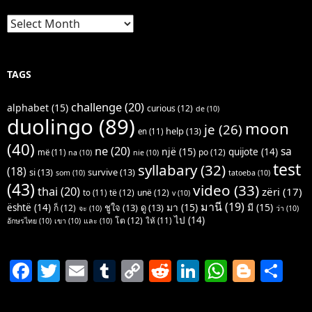
Archives
TAGS
challenge
(20)
alphabet
(15)
curious
(12)
de
(10)
duolingo
(89)
moon
je
(26)
help
(13)
en
(11)
(40)
ne
(20)
sa
një
(15)
quijote
(14)
po
(12)
më
(11)
na
(10)
nie
(10)
test
syllabary
(32)
(18)
si
(13)
survive
(13)
som
(10)
tatoeba
(10)
(43)
video
(33)
thai
(20)
zëri
(17)
të
(12)
unë
(12)
to
(11)
v
(10)
มานี
(19)
มา
(15)
มี
(15)
është
(14)
ชูใจ
(13)
ดู
(13)
ก็
(12)
จะ
(10)
ว่า
(10)
ไป
(14)
โต
(12)
ให้
(11)
อักษรไทย
(10)
เขา
(10)
และ
(10)
F
T
E
T
C
R
Li
W
Bl
S
a
w
m
u
o
e
n
h
o
h