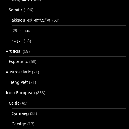
Semitic
(106)
akkadu.𒀝𒅗𒁺𒌑
(59)
(29)
עברית
(18)
Artificial
(68)
Esperanto
(68)
Austroasiatic
(21)
Tiếng Việt
(21)
Indo-European
(833)
Celtic
(46)
Cymraeg
(33)
Gaeilge
(13)