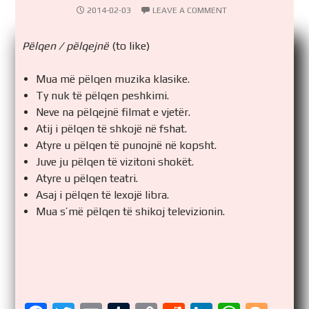
2014-02-03
LEAVE A COMMENT
Pëlqen / pëlqejnë
(to like)
Mua më pëlqen muzika klasike.
Ty nuk të pëlqen peshkimi.
Neve na pëlqejnë filmat e vjetër.
Atij i pëlqen të shkojë në fshat.
Atyre u pëlqen të punojnë në kopsht.
Juve ju pëlqen të vizitoni shokët.
Atyre u pëlqen teatri.
Asaj i pëlqen të lexojë libra.
Mua s’më pëlqen të shikoj televizionin.