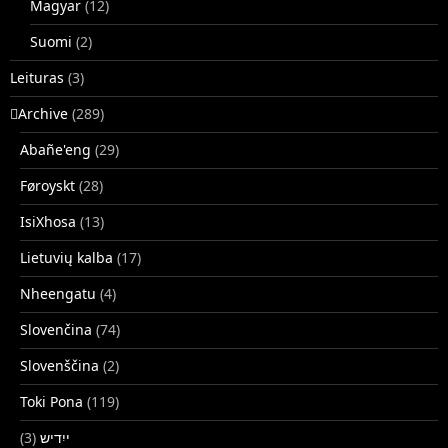
Magyar
(12)
Suomi
(2)
Leituras
(3)
􏿽Archive
(289)
Abañe'eng
(29)
Føroyskt
(28)
IsiXhosa
(13)
Lietuvių kalba
(17)
Nheengatu
(4)
Slovenčina
(74)
Slovenščina
(2)
Toki Pona
(119)
(3)
ייִדיש