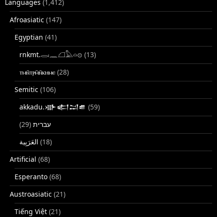
Languages
(1,412)
Afroasiatic
(147)
Egyptian
(41)
rnkmt.𓂋𓏺𓈖𓆎𓅓𓏏𓊖
(13)
ⲧⲙⲛ̄ⲧⲣⲙ̄ⲛ̄ⲕⲏⲙⲉ
(28)
Semitic
(106)
akkadu.𒀝𒅗𒁺𒌑
(59)
(29)
עברית
(18)
Artificial
(68)
Esperanto
(68)
Austroasiatic
(21)
Tiếng Việt
(21)