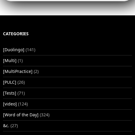
CATEGORIES
[Duolingo]
(141)
[Multi]
(1)
[MultiPractice]
(2)
[PULC]
(26)
[Tests]
(71)
[video]
(124)
[Word of the Day]
(324)
&c.
(27)