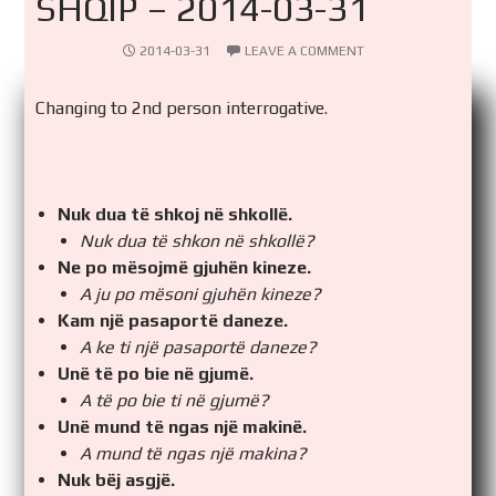
SHQIP – 2014-03-31
2014-03-31
LEAVE A COMMENT
Changing to 2nd person interrogative.
Nuk dua të shkoj në shkollë.
Nuk dua të shkon në shkollë?
Ne po mësojmë gjuhën kineze.
A ju po mësoni gjuhën kineze?
Kam një pasaportë daneze.
A ke ti një pasaportë daneze?
Unë të po bie në gjumë.
A të po bie ti në gjumë?
Unë mund të ngas një makinë.
A mund të ngas një makina?
Nuk bëj asgjë.