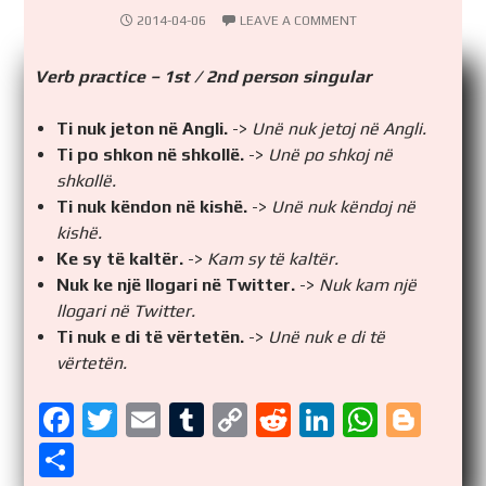
2014-04-06
LEAVE A COMMENT
Verb practice – 1st / 2nd person singular
Ti nuk jeton në Angli.
->
Unë nuk jetoj në Angli.
Ti po shkon në shkollë.
->
Unë po shkoj në
shkollë.
Ti nuk këndon në kishë.
->
Unë nuk këndoj në
kishë.
Ke sy të kaltër.
->
Kam sy të kaltër.
Nuk ke një llogari në Twitter.
->
Nuk kam një
llogari në Twitter.
Ti nuk e di të vërtetën.
->
Unë nuk e di të
vërtetën.
F
T
E
T
C
R
Li
W
Bl
a
wi
m
u
o
e
n
h
o
S