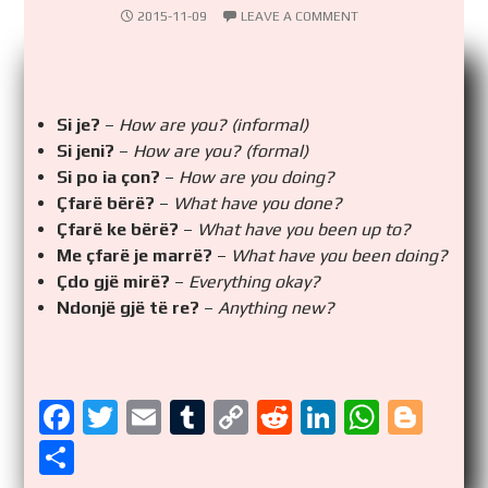
2015-11-09
LEAVE A COMMENT
Si je?
–
How are you? (informal)
Si jeni?
–
How are you? (formal)
Si po ia çon?
–
How are you doing?
Çfarë bërë?
–
What have you done?
Çfarë ke bërë?
–
What have you been up to?
Me çfarë je marrë?
–
What have you been doing?
Çdo gjë mirë?
–
Everything okay?
Ndonjë gjë të re?
–
Anything new?
F
T
E
T
C
R
Li
W
Bl
a
wi
m
u
o
e
n
h
o
S
ce
tt
ail
m
p
d
k
at
g