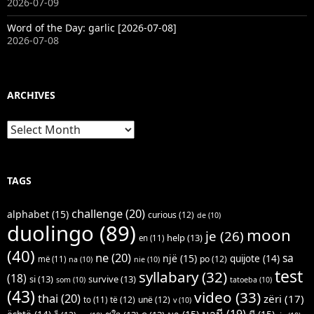
2026-07-09
Word of the Day: garlic [2026-07-08]
2026-07-08
ARCHIVES
Archives
TAGS
challenge
(20)
alphabet
(15)
curious
(12)
de
(10)
duolingo
(89)
moon
je
(26)
help
(13)
en
(11)
(40)
ne
(20)
sa
një
(15)
quijote
(14)
po
(12)
më
(11)
na
(10)
nie
(10)
test
syllabary
(32)
(18)
si
(13)
survive
(13)
som
(10)
tatoeba
(10)
(43)
video
(33)
thai
(20)
zëri
(17)
të
(12)
unë
(12)
to
(11)
v
(10)