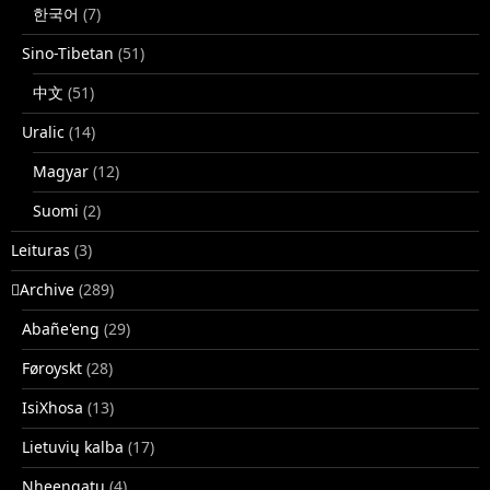
한국어
(7)
Sino-Tibetan
(51)
中文
(51)
Uralic
(14)
Magyar
(12)
Suomi
(2)
Leituras
(3)
􏿽Archive
(289)
Abañe'eng
(29)
Føroyskt
(28)
IsiXhosa
(13)
Lietuvių kalba
(17)
Nheengatu
(4)