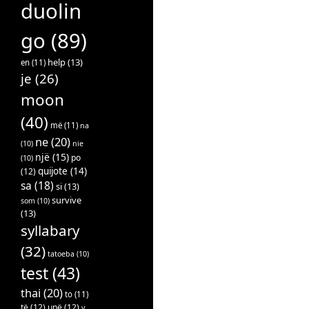
duolin
go
(89)
help
(13)
en
(11)
je
(26)
moon
(40)
më
(11)
na
ne
(20)
(10)
nie
një
(15)
po
(10)
quijote
(14)
(12)
sa
(18)
si
(13)
survive
som
(10)
(13)
syllabary
(32)
tatoeba
(10)
test
(43)
thai
(20)
to
(11)
të
(12)
unë
(12)
v