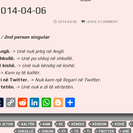
SHQIP
2014-04-06
2014-04-06
LEAVE A COMMENT
 / 2nd person singular
ngli.
->
Unë nuk jetoj në Angli.
hkollë.
->
Unë po shkoj në shkollë.
 kishë.
->
Unë nuk këndoj në kishë.
->
Kam sy të kaltër.
ri në Twitter.
->
Nuk kam një llogari në Twitter.
rtetën.
->
Unë nuk e di të vërtetën.
T
C
R
Li
W
Bl
S
u
o
e
n
h
o
h
l
m
p
d
k
at
g
ar
JETON
KALTËR
KAM
KE
KËNDOJ
KËNDON
KISHË
bl
y
di
e
s
g
e
SHKOLLË
SHKON
SY
TË
TI
TWITTER
UNË