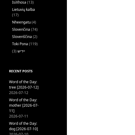
IsiXhosa
(13)
Lietuvių kalba
(17)
Nheengatu
(4)
Slovenčina
(74)
Slovenščina
(2)
Toki Pona
(119)
(3)
ייִדיש
RECENT POSTS
Word of the Day:
tree [2026-07-12]
2026-07-12
Word of the Day:
mother [2026-07-
11]
2026-07-11
Word of the Day:
dog [2026-07-10]
2026-07-10