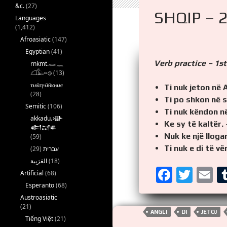
&c.
(27)
SHQIP – 
Languages
(1,412)
Afroasiatic
(147)
Egyptian
(41)
Verb practice – 1st
rnkmt.𓂋𓏺𓈖
𓆎𓅓𓏏𓊖
(13)
ⲧⲙⲛ̄ⲧⲣⲙ̄ⲛ̄ⲕⲏⲙⲉ
Ti nuk jeton në A
(28)
Ti po shkon në s
Semitic
(106)
Ti nuk këndon në
akkadu.𒀝
Ke sy të kaltër.
𒅗𒁺𒌑
Nuk ke një lloga
(59)
Ti nuk e di të vë
(29)
עברית
(18)
F
T
E
Artificial
(68)
Esperanto
(68)
a
wi
m
Austroasiatic
ce
tt
ai
(21)
ANGLI
DI
JETOJ
b
er
Tiếng Việt
(21)