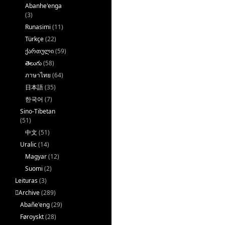
Abanhe'enga
(3)
Runasimi
(11)
Türkçe
(22)
ქართული
(59)
తెలుగు
(58)
ภาษาไทย
(64)
日本語
(35)
한국어
(7)
Sino-Tibetan
(51)
中文
(51)
Uralic
(14)
Magyar
(12)
Suomi
(2)
Leituras
(3)
􏿽Archive
(289)
Abañe'eng
(29)
Føroyskt
(28)