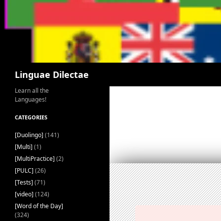
Search
Linguae Dilectae
Learn all the
Languages!
CATEGORIES
[Duolingo]
(141)
[Multi]
(1)
[MultiPractice]
(2)
[PULC]
(26)
[Tests]
(71)
[video]
(124)
[Word of the Day]
(324)