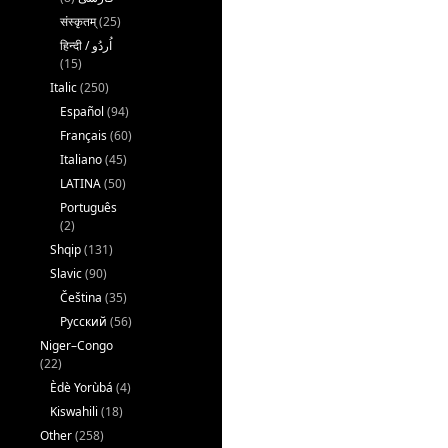
संस्कृतम्
(25)
(15)
Italic
(250)
Español
(94)
Français
(60)
Italiano
(45)
LATINA
(50)
Português
(2)
Shqip
(131)
Slavic
(90)
Čeština
(35)
Русский
(56)
Niger–Congo
(22)
Èdè Yorùbá
(4)
Kiswahili
(18)
Other
(258)