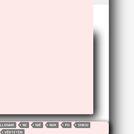
LLOGARI
NE
NJË
NUK
PO
SHKOJ
VËRTETËN