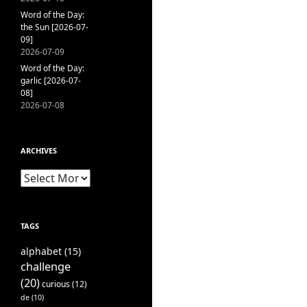
Word of the Day:
the Sun [2026-07-
09]
2026-07-09
Word of the Day:
garlic [2026-07-
08]
2026-07-08
ARCHIVES
Archives
TAGS
alphabet
(15)
challenge
(20)
curious
(12)
de
(10)