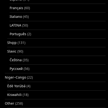
Français
(60)
Italiano
(45)
LATINA
(50)
Português
(2)
Shqip
(131)
Slavic
(90)
Čeština
(35)
Русский
(56)
Niger–Congo
(22)
Èdè Yorùbá
(4)
Kiswahili
(18)
Other
(258)