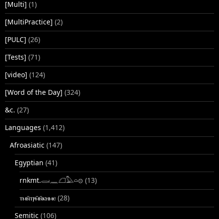
[Multi]
(1)
[MultiPractice]
(2)
[PULC]
(26)
[Tests]
(71)
[video]
(124)
[Word of the Day]
(324)
&c.
(27)
Languages
(1,412)
Afroasiatic
(147)
Egyptian
(41)
rnkmt.𓂋𓏺𓈖𓆎𓅓𓏏𓊖
(13)
ⲧⲙⲛ̄ⲧⲣⲙ̄ⲛ̄ⲕⲏⲙⲉ
(28)
Semitic
(106)