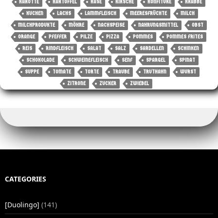
KAROTTE
KARTOFFEL
KÄSE
KIRSCHE
KONFITÜRE
KRABBE
KUCHEN
LACHS
LAMMFLEISCH
MEERESFRÜCHTE
MILCH
MILCHPRODUKTE
MÖHRE
NACHSPEISE
NAHRUNGSMITTEL
OBST
ORANGE
PFEFFER
PILZE
PIZZA
POMMES
POMMES FRITES
REIS
RINDFLEISCH
SALAT
SALZ
SARDELLEN
SCHINKEN
SCHOKOLADE
SCHWEINEFLEISCH
SENF
SPARGEL
SPINAT
SUPPE
TOMATE
TORTE
TRAUBE
TRUTHAHN
WURST
ZITRONE
ZUCKER
ZWIEBEL
CATEGORIES
[Duolingo]
(141)