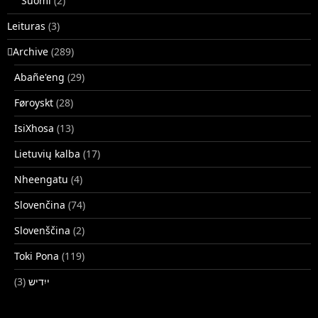
Suomi
(2)
Leituras
(3)
􏿽Archive
(289)
Abañe'eng
(29)
Føroyskt
(28)
IsiXhosa
(13)
Lietuvių kalba
(17)
Nheengatu
(4)
Slovenčina
(74)
Slovenščina
(2)
Toki Pona
(119)
(3)
ייִדיש