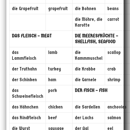
die Grapefruit
grapefruit
die Bohnen
beans
die Möhre, die
carrot
Karotte
DAS FLEISCH – MEAT
DIE MEERESFRÜCHTE –
SHELLFISH, SEAFOOD
das
lamb
die
scallop
Lammfleisch
Kammmuschel
der Truthahn
turkey
die Krabbe
crab
der Schinken
ham
die Garnele
shrimp
das
pork
DER FISCH – FISH
Schweinefleisch
das Hähnchen
chicken
die Sardellen
anchovies
das Rindfleisch
beef
der Lachs
salmon
die Wurst
sausage
der Aal
eel