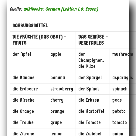
Quelle:
wikibooks: German (Lektion I.6: Essen)
NAHRUNGSMITTEL
DIE FRÜCHTE (DAS OBST) –
DAS GEMÜSE –
FRUITS
VEGETABLES
der Apfel
apple
der
mushroom
Champignon,
die Pilze
die Banane
banana
der Spargel
asparagus
die Erdbeere
strawberry
der Spinat
spinach
die Kirsche
cherry
die Erbsen
peas
die Orange
orange
die Kartoffel
potato
die Traube
grape
die Tomate
tomato
die Zitrone
lemon
die Zwiebel
onion