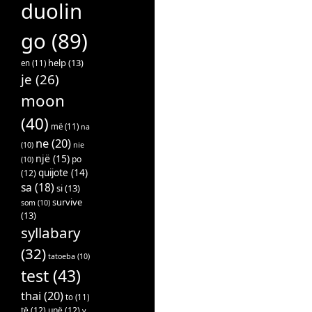
duolin
go
(89)
help
(13)
en
(11)
je
(26)
moon
(40)
më
(11)
na
ne
(20)
(10)
nie
një
(15)
po
(10)
quijote
(14)
(12)
sa
(18)
si
(13)
survive
som
(10)
(13)
syllabary
(32)
tatoeba
(10)
test
(43)
thai
(20)
to
(11)
të
(12)
unë
(12)
v