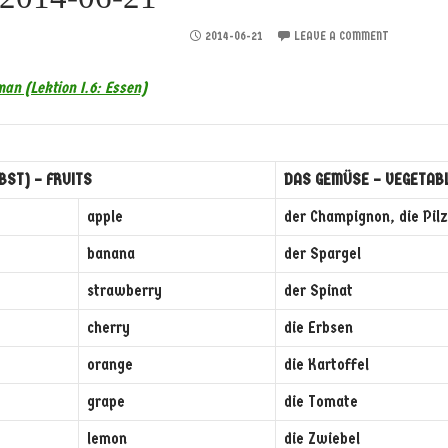
2014-06-21
LEAVE A COMMENT
an (Lektion I.6: Essen)
BST) – FRUITS
DAS GEMÜSE – VEGETAB
apple
der Champignon, die Pil
banana
der Spargel
strawberry
der Spinat
cherry
die Erbsen
orange
die Kartoffel
grape
die Tomate
lemon
die Zwiebel