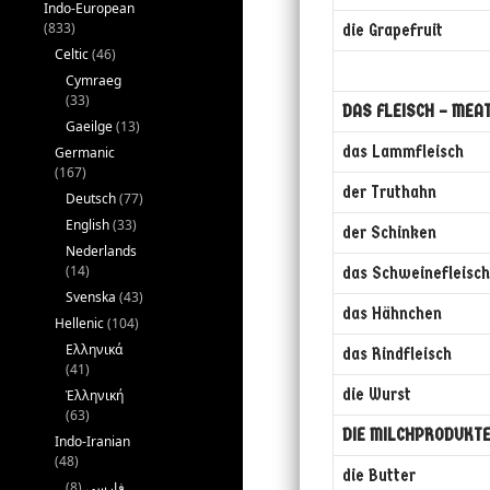
Indo-European
(833)
die Grapefruit
Celtic
(46)
Cymraeg
(33)
DAS FLEISCH – MEA
Gaeilge
(13)
das Lammfleisch
Germanic
(167)
der Truthahn
Deutsch
(77)
English
(33)
der Schinken
Nederlands
(14)
das Schweinefleisch
Svenska
(43)
das Hähnchen
Hellenic
(104)
Ελληνικά
das Rindfleisch
(41)
die Wurst
Ἑλληνική
(63)
DIE MILCHPRODUKTE
Indo-Iranian
(48)
die Butter
(8)
فارسی