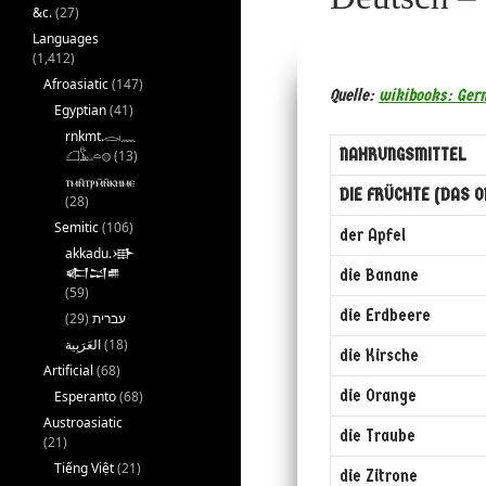
&c.
(27)
Languages
(1,412)
Afroasiatic
(147)
Quelle:
wikibooks: Germ
Egyptian
(41)
rnkmt.𓂋𓏺𓈖
NAHRUNGSMITTEL
𓆎𓅓𓏏𓊖
(13)
ⲧⲙⲛ̄ⲧⲣⲙ̄ⲛ̄ⲕⲏⲙⲉ
DIE FRÜCHTE (DAS O
(28)
Semitic
(106)
der Apfel
akkadu.𒀝
𒅗𒁺𒌑
die Banane
(59)
die Erdbeere
(29)
עברית
(18)
die Kirsche
Artificial
(68)
die Orange
Esperanto
(68)
Austroasiatic
die Traube
(21)
Tiếng Việt
(21)
die Zitrone