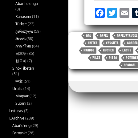
Abanhe'enga
(3)
Fa
T
E
Runasimi
(11)
ce
wi
m
Türkçe
(22)
bo
tt
ai
ქართული
(59)
AAL
APFEL
APFELSTRUDEL
తెలుగు
(58)
ok
er
FRITES
FRÜCHTE
GARNEL
ภาษาไทย
(64)
KRABBE
KUCHEN
LACHS
日本語
(35)
PILZE
PIZZA
POMME
한국어
(7)
SPARGEL
Sino-Tibetan
(51)
中文
(51)
Uralic
(14)
Magyar
(12)
Suomi
(2)
Leituras
(3)
􏿽Archive
(289)
Abañe'eng
(29)
Føroyskt
(28)