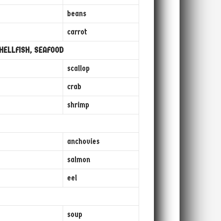
beans
carrot
HELLFISH, SEAFOOD
scallop
crab
shrimp
anchovies
salmon
eel
soup