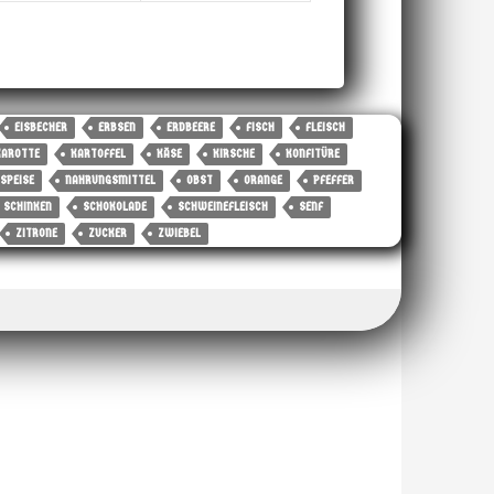
EISBECHER
ERBSEN
ERDBEERE
FISCH
FLEISCH
KAROTTE
KARTOFFEL
KÄSE
KIRSCHE
KONFITÜRE
SPEISE
NAHRUNGSMITTEL
OBST
ORANGE
PFEFFER
SCHINKEN
SCHOKOLADE
SCHWEINEFLEISCH
SENF
ZITRONE
ZUCKER
ZWIEBEL