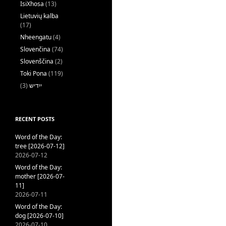
IsiXhosa
(13)
Lietuvių kalba
(17)
Nheengatu
(4)
Slovenčina
(74)
Slovenščina
(2)
Toki Pona
(119)
(3)
ייִדיש
RECENT POSTS
Word of the Day:
tree [2026-07-12]
2026-07-12
Word of the Day:
mother [2026-07-
11]
2026-07-11
Word of the Day:
dog [2026-07-10]
2026-07-10