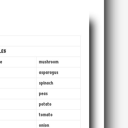
LES
ze
mushroom
asparagus
spinach
peas
potato
tomato
onion