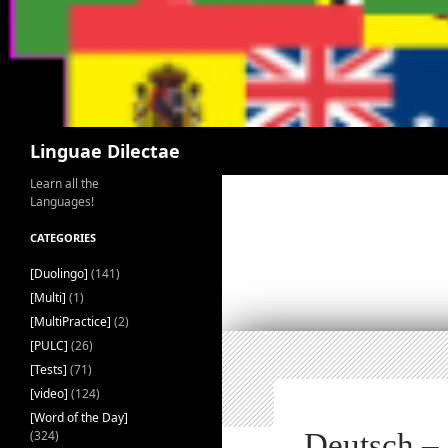
Search
Linguae Dilectae
Learn all the
Languages!
CATEGORIES
[Duolingo]
(141)
[Multi]
(1)
[MultiPractice]
(2)
[PULC]
(26)
[Tests]
(71)
[video]
(124)
[Word of the Day]
(324)
Deutsch –