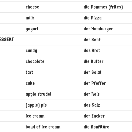
cheese
die Pommes (frites)
milk
die Pizza
yogurt
der Hamburger
DESSERT
der Senf
candy
das Brot
chocolate
die Butter
tart
der Salat
cake
der Pfeffer
apple strudel
der Reis
(apple) pie
das Salz
ice cream
der Zucker
bowl of ice cream
die Konfitüre