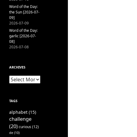
Word of the Day:
the Sun [2026-07-
09]
2026-07-09
Word of the Day:
garlic [2026-07-
08]
2026-07-08
ARCHIVES
Archives
TAGS
alphabet
(15)
challenge
(20)
curious
(12)
de
(10)