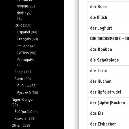
संस्कृतम्
(25)
der Käse
die Milch
(15)
Italic
(250)
der Joghurt
Español
(94)
DIE NACHSPEISE – 
Français
(60)
Italiano
(45)
das Bonbon
LATINA
(50)
Português
die Schokolade
(2)
die Torte
Shqip
(131)
Slavic
(90)
der Kuchen
Čeština
(35)
der Apfelstrudel
Русский
(56)
Niger–Congo
der (Apfel)Kuchen
(22)
Èdè Yorùbá
(4)
das Eis
Kiswahili
(18)
der Eisbecher
Other
(258)