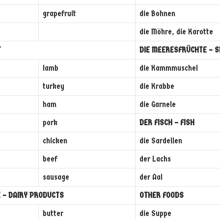
grapefruit
die Bohnen
die Möhre, die Karotte
T
DIE MEERESFRÜCHTE – S
lamb
die Kammmuschel
turkey
die Krabbe
ham
die Garnele
pork
DER FISCH – FISH
chicken
die Sardellen
beef
der Lachs
sausage
der Aal
 – DAIRY PRODUCTS
OTHER FOODS
butter
die Suppe