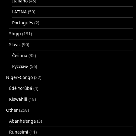
Italiano
(45)
LATINA
(50)
Português
(2)
Shqip
(131)
Slavic
(90)
Čeština
(35)
Русский
(56)
Niger–Congo
(22)
Èdè Yorùbá
(4)
Kiswahili
(18)
Other
(258)
Abanhe'enga
(3)
Runasimi
(11)