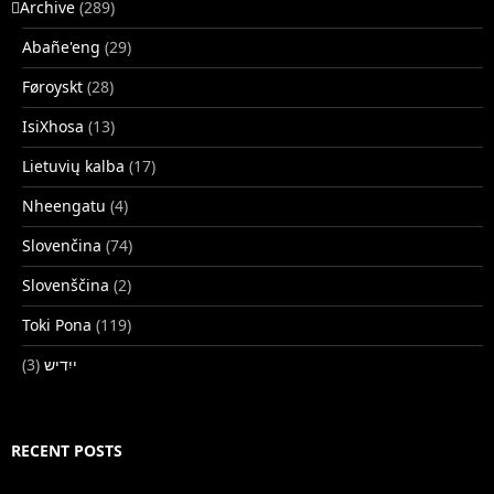
􏿽Archive
(289)
Abañe'eng
(29)
Føroyskt
(28)
IsiXhosa
(13)
Lietuvių kalba
(17)
Nheengatu
(4)
Slovenčina
(74)
Slovenščina
(2)
Toki Pona
(119)
(3)
ייִדיש
RECENT POSTS