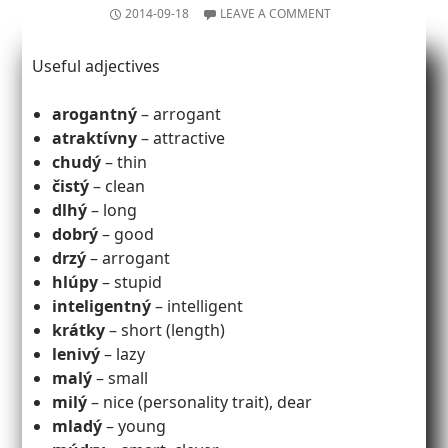
2014-09-18
LEAVE A COMMENT
Useful adjectives
arogantný
– arrogant
atraktívny
– attractive
chudý
– thin
čistý
– clean
dlhý
– long
dobrý
– good
drzý
– arrogant
hlúpy
– stupid
inteligentný
– intelligent
krátky
– short (length)
lenivý
– lazy
malý
– small
milý
– nice (personality trait), dear
mladý
– young