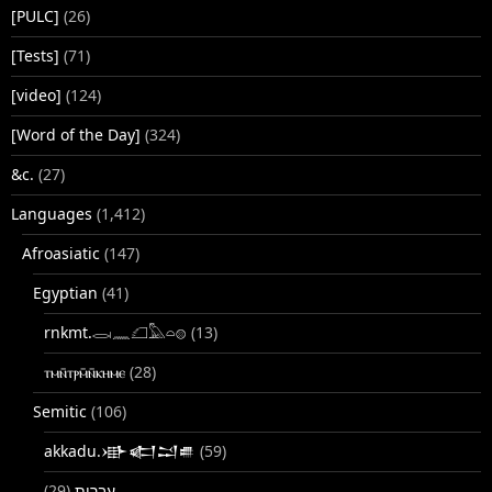
[PULC]
(26)
[Tests]
(71)
[video]
(124)
[Word of the Day]
(324)
&c.
(27)
Languages
(1,412)
Afroasiatic
(147)
Egyptian
(41)
rnkmt.𓂋𓏺𓈖𓆎𓅓𓏏𓊖
(13)
ⲧⲙⲛ̄ⲧⲣⲙ̄ⲛ̄ⲕⲏⲙⲉ
(28)
Semitic
(106)
akkadu.𒀝𒅗𒁺𒌑
(59)
(29)
עברית