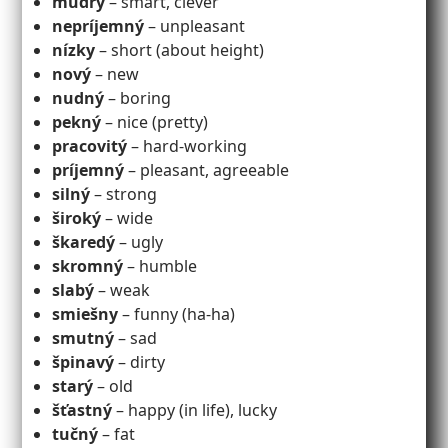
múdry
– smart, clever
nepríjemný
– unpleasant
nízky
– short (about height)
nový
– new
nudný
– boring
pekný
– nice (pretty)
pracovitý
– hard-working
príjemný
– pleasant, agreeable
silný
– strong
široký
– wide
škaredý
– ugly
skromný
– humble
slabý
– weak
smiešny
– funny (ha-ha)
smutný
– sad
špinavý
– dirty
starý
– old
šťastný
– happy (in life), lucky
tučný
– fat