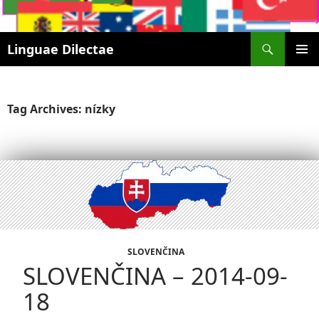
Search
Linguae Dilectae
SKIP
PRIMAR
TO
MENU
CONTENT
Tag Archives: nízky
SLOVENČINA
SLOVENČINA – 2014-09-
18