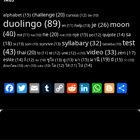
challenge
(20)
alphabet
(15)
curious
(12)
de
(10)
duolingo
(89)
moon
je
(26)
help
(13)
en
(11)
(40)
ne
(20)
sa
një
(15)
quijote
(14)
po
(12)
më
(11)
na
(10)
nie
(10)
test
syllabary
(32)
(18)
si
(13)
survive
(13)
som
(10)
tatoeba
(10)
(43)
video
(33)
thai
(20)
zëri
(17)
të
(12)
unë
(12)
to
(11)
v
(10)
มานี
(19)
มา
(15)
มี
(15)
është
(14)
ชูใจ
(13)
ดู
(13)
ก็
(12)
จะ
(10)
ว่า
(10)
ไป
(14)
โต
(12)
ให้
(11)
อักษรไทย
(10)
เขา
(10)
และ
(10)
F
T
E
T
C
R
Li
W
Bl
S
a
w
m
u
o
e
n
h
o
h
c
itt
ai
m
p
d
k
at
g
ar
e
er
l
bl
y
di
e
s
g
e
b
r
Li
t
dI
A
er
o
n
n
p