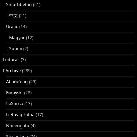
Sino-Tibetan
(51)
中文
(51)
Uralic
(14)
Magyar
(12)
Suomi
(2)
Leituras
(3)
􏿽Archive
(289)
Abañe'eng
(29)
Føroyskt
(28)
IsiXhosa
(13)
Lietuvių kalba
(17)
Nheengatu
(4)
Slovenčina
(74)