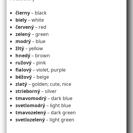
čierny
– black
biely
– white
červený
– red
zelený
– green
modrý
– blue
žltý
– yellow
hnedý
– brown
ružový
– pink
fialový
– violet, purple
béžový
– beige
zlatý
– golden; cute, nice
strieborný
– silver
tmavomodrý
– dark blue
svetlomodrý
– light blue
tmavozelený
– dark green
svetlozelený
– light green