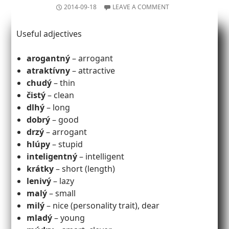
2014-09-18
LEAVE A COMMENT
Useful adjectives
arogantný
– arrogant
atraktívny
– attractive
chudý
– thin
čistý
– clean
dlhý
– long
dobrý
– good
drzý
– arrogant
hlúpy
– stupid
inteligentný
– intelligent
krátky
– short (length)
lenivý
– lazy
malý
– small
milý
– nice (personality trait), dear
mladý
– young