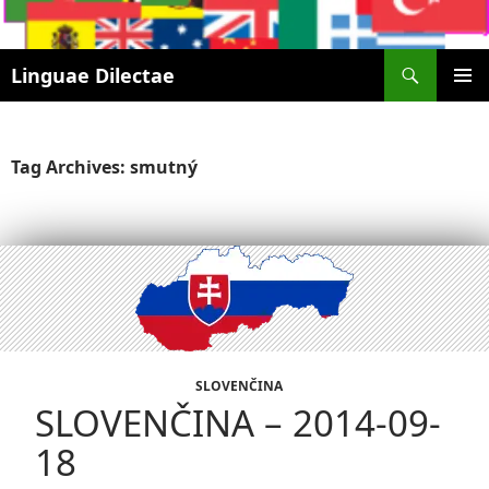
Search
Linguae Dilectae
SKIP
PRIMAR
TO
MENU
CONTENT
Tag Archives: smutný
SLOVENČINA
SLOVENČINA – 2014-09-
18