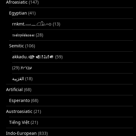
Afroasiatic
(147)
Egyptian
(41)
rnkmt.𓂋𓏺𓈖𓆎𓅓𓏏𓊖
(13)
ⲧⲙⲛ̄ⲧⲣⲙ̄ⲛ̄ⲕⲏⲙⲉ
(28)
Semitic
(106)
akkadu.𒀝𒅗𒁺𒌑
(59)
(29)
עברית
(18)
Artificial
(68)
Esperanto
(68)
Austroasiatic
(21)
Tiếng Việt
(21)
Indo-European
(833)