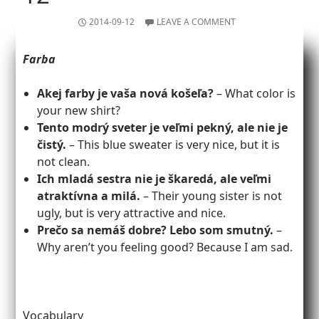
2014-09-12
LEAVE A COMMENT
Farba
Akej farby je vaša nová košeľa?
– What color is
your new shirt?
Tento modrý sveter je veľmi pekný, ale nie je
čistý.
– This blue sweater is very nice, but it is
not clean.
Ich mladá sestra nie je škaredá, ale veľmi
atraktívna a milá.
– Their young sister is not
ugly, but is very attractive and nice.
Prečo sa nemáš dobre? Lebo som smutný.
–
Why aren’t you feeling good? Because I am sad.
Vocabulary