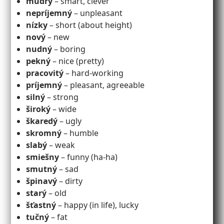
múdry
– smart, clever
nepríjemný
– unpleasant
nízky
– short (about height)
nový
– new
nudný
– boring
pekný
– nice (pretty)
pracovitý
– hard-working
príjemný
– pleasant, agreeable
silný
– strong
široký
– wide
škaredý
– ugly
skromný
– humble
slabý
– weak
smiešny
– funny (ha-ha)
smutný
– sad
špinavý
– dirty
starý
– old
šťastný
– happy (in life), lucky
tučný
– fat