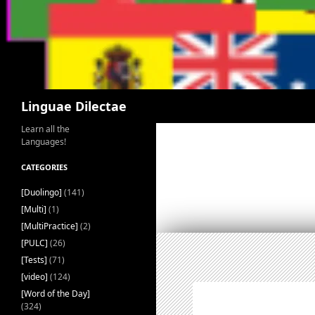
Search
Linguae Dilectae
Learn all the
Languages!
CATEGORIES
[Duolingo]
(141)
[Multi]
(1)
[MultiPractice]
(2)
[PULC]
(26)
[Tests]
(71)
[video]
(124)
[Word of the Day]
(324)