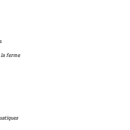
s
 la ferme
uatiques