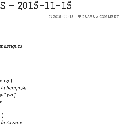
S – 2015-11-15
2015-11-15
LEAVE A COMMENT
mestiques
rouge)
la banquise
ɛ̃.ɡwɛ̃/
e
.)
 la savane