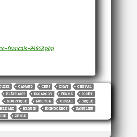
ice-francais-94643.php
QUISE
CANARD
CERF
CHAT
CHEVAL
ÉLÉPHANT
ESCARGOT
FERME
FORÊT
MOUSTIQUE
MOUTON
OISEAU
ORQUE
RENARD
REQUIN
RHINOCÉROS
SANGLIER
CHE
ZÈBRE