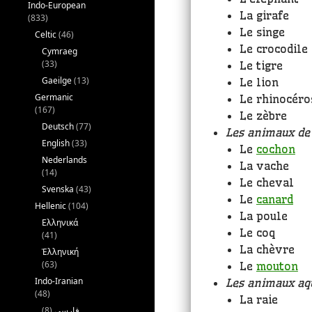
Indo-European
La girafe
(833)
Le singe
Celtic
(46)
Le crocodile
Cymraeg
(33)
Le tigre
Gaeilge
(13)
Le lion
Germanic
Le rhinocéro
(167)
Le zèbre
Deutsch
(77)
Les animaux de
English
(33)
Le
cochon
Nederlands
La vache
(14)
Le cheval
Svenska
(43)
Le
canard
Hellenic
(104)
La poule
Ελληνικά
Le coq
(41)
La chèvre
Ἑλληνική
(63)
Le
mouton
Indo-Iranian
Les animaux aq
(48)
La raie
(8)
فارسی