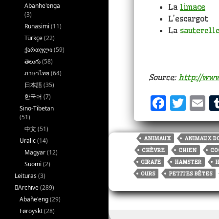
Abanhe'enga
La
limace
(3)
L’escargot
Runasimi
(11)
La
sauterell
Türkçe
(22)
ქართული
(59)
తెలుగు
(58)
ภาษาไทย
(64)
Source:
http://www
日本語
(35)
한국어
(7)
F
T
E
Sino-Tibetan
a
w
(51)
中文
(51)
c
it
a
ANIMAUX
ANIMAUX D
Uralic
(14)
e
te
l
CHÈVRE
CHIEN
CO
Magyar
(12)
b
r
GIRAFE
HAMSTER
H
Suomi
(2)
OURS
PETITES BÊTES
Leituras
(3)
o
􏿽Archive
(289)
o
Abañe'eng
(29)
k
Føroyskt
(28)