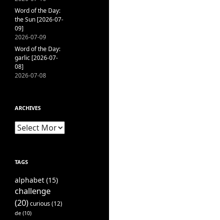
Word of the Day:
the Sun [2026-07-
09]
2026-07-09
Word of the Day:
garlic [2026-07-
08]
2026-07-08
ARCHIVES
Archives
TAGS
alphabet
(15)
challenge
(20)
curious
(12)
de
(10)