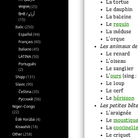
La tortue
संस्कृतम्
(25)
Le dauphin
La baleine
(15)
Le
requin
Italic
(250)
La méduse
Español
(94)
L’orque
Français
(60)
Les animaux de 
Italiano
(45)
Le renard
LATINA
(50)
L’oiseau
Português
Le sanglier
(2)
L’
ours
(sing.: 
Shqip
(131)
Le loup
Slavic
(90)
Le cerf
Čeština
(35)
Le
hérisson
Русский
(56)
Les petites bêt
Niger–Congo
(22)
L’araignée
Èdè Yorùbá
(4)
Le
moustiqu
Kiswahili
(18)
La
coccinell
Other
(258)
Le criquet