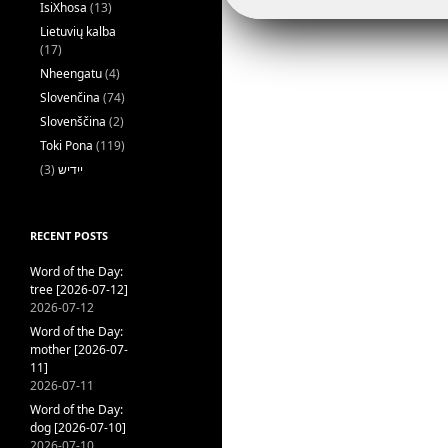
IsiXhosa
(13)
Lietuvių kalba
(17)
Nheengatu
(4)
Slovenčina
(74)
Slovenščina
(2)
Toki Pona
(119)
(3)
ייִדיש
RECENT POSTS
Word of the Day:
tree [2026-07-12]
2026-07-12
Word of the Day:
mother [2026-07-
11]
2026-07-11
Word of the Day:
dog [2026-07-10]
2026-07-10