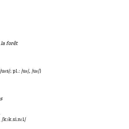
la forêt
/uʁs/; pl.: /uʁ/, /uʁ/)
es
e
e
/kɔk.si.nɛl/