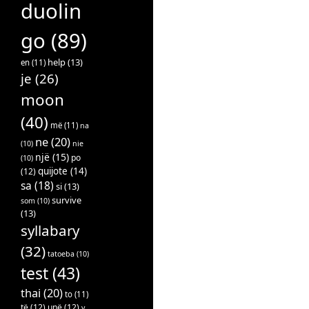
duolin
go
(89)
help
(13)
en
(11)
je
(26)
moon
(40)
më
(11)
na
ne
(20)
(10)
nie
një
(15)
po
(10)
quijote
(14)
(12)
sa
(18)
si
(13)
survive
som
(10)
(13)
syllabary
(32)
tatoeba
(10)
test
(43)
thai
(20)
to
(11)
të
(12)
unë
(12)
v