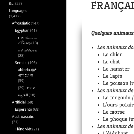
FRANÇAI
&c.
(27)
Languages
(1,412)
Afroasiatic
(147)
Egyptian
(41)
Quelques animaux
rnkmt.𓂋𓏺𓈖
𓆎𓅓𓏏𓊖
(13)
Les animaux do
ⲧⲙⲛ̄ⲧⲣⲙ̄ⲛ̄ⲕⲏⲙⲉ
Le chien
(28)
Le chat
Semitic
(106)
Le hamster
akkadu.𒀝
𒅗𒁺𒌑
Le lapin
(59)
Le poisson (
(29)
עברית
Les animaux de 
(18)
Le pingouin /p
Artificial
(68)
L’ours polair
Esperanto
(68)
Le morse
Austroasiatic
Le phoque (m
(21)
Les animaux de
Tiếng Việt
(21)
L’éléphant