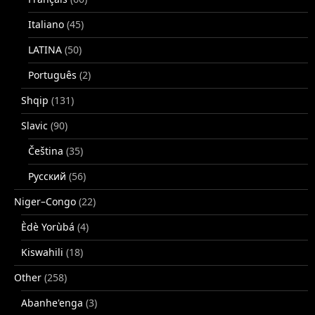
Italiano
(45)
LATINA
(50)
Português
(2)
Shqip
(131)
Slavic
(90)
Čeština
(35)
Русский
(56)
Niger–Congo
(22)
Èdè Yorùbá
(4)
Kiswahili
(18)
Other
(258)
Abanhe'enga
(3)