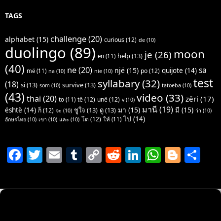
TAGS
challenge
(20)
alphabet
(15)
curious
(12)
de
(10)
duolingo
(89)
moon
je
(26)
help
(13)
en
(11)
(40)
ne
(20)
sa
një
(15)
quijote
(14)
po
(12)
më
(11)
na
(10)
nie
(10)
test
syllabary
(32)
(18)
si
(13)
survive
(13)
som
(10)
tatoeba
(10)
(43)
video
(33)
thai
(20)
zëri
(17)
të
(12)
unë
(12)
to
(11)
v
(10)
มานี
(19)
มา
(15)
มี
(15)
është
(14)
ชูใจ
(13)
ดู
(13)
ก็
(12)
จะ
(10)
ว่า
(10)
ไป
(14)
โต
(12)
ให้
(11)
อักษรไทย
(10)
เขา
(10)
และ
(10)
F
T
E
T
C
R
Li
W
Bl
S
a
w
m
u
o
e
n
h
o
h
c
itt
ai
m
p
d
k
at
g
ar
e
er
l
bl
y
di
e
s
g
e
b
r
Li
t
dI
A
er