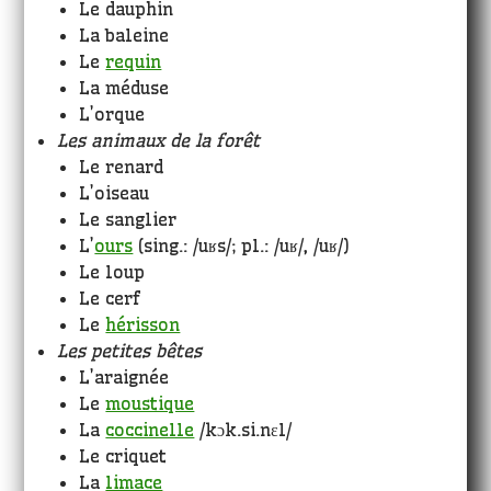
Le dauphin
La baleine
Le
requin
La méduse
L’orque
Les animaux de la forêt
Le renard
L’oiseau
Le sanglier
L’
ours
(sing.: /uʁs/; pl.: /uʁ/, /uʁ/)
Le loup
Le cerf
Le
hérisson
Les petites bêtes
L’araignée
Le
moustique
La
coccinelle
/kɔk.si.nɛl/
Le criquet
La
limace