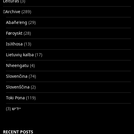
Leituras
(3)
􏿽Archive
(289)
Abañe'eng
(29)
Føroyskt
(28)
IsiXhosa
(13)
Lietuvių kalba
(17)
Nheengatu
(4)
Slovenčina
(74)
Slovenščina
(2)
Toki Pona
(119)
(3)
ייִדיש
RECENT POSTS