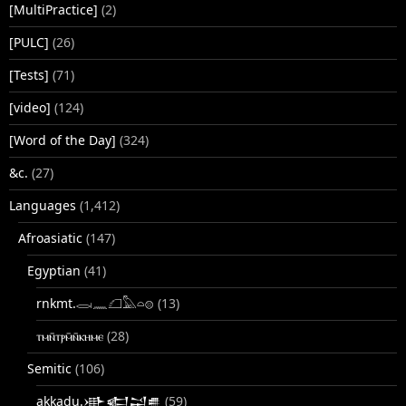
[MultiPractice]
(2)
[PULC]
(26)
[Tests]
(71)
[video]
(124)
[Word of the Day]
(324)
&c.
(27)
Languages
(1,412)
Afroasiatic
(147)
Egyptian
(41)
rnkmt.𓂋𓏺𓈖𓆎𓅓𓏏𓊖
(13)
ⲧⲙⲛ̄ⲧⲣⲙ̄ⲛ̄ⲕⲏⲙⲉ
(28)
Semitic
(106)
akkadu.𒀝𒅗𒁺𒌑
(59)