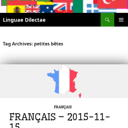
Search
Linguae Dilectae
SKIP
PRIMAR
TO
MENU
CONTENT
Tag Archives: petites bêtes
FRANÇAIS
FRANÇAIS – 2015-11-
15