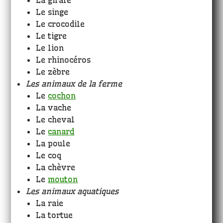
La girafe
Le singe
Le crocodile
Le tigre
Le lion
Le rhinocéros
Le zèbre
Les animaux de la ferme
Le
cochon
La vache
Le cheval
Le
canard
La poule
Le coq
La chèvre
Le
mouton
Les animaux aquatiques
La raie
La tortue