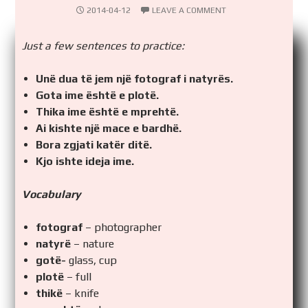
2014-04-12
LEAVE A COMMENT
Just a few sentences to practice:
Unë dua të jem një fotograf i natyrës.
Gota ime është e plotë.
Thika ime është e mprehtë.
Ai kishte një mace e bardhë.
Bora zgjati katër ditë.
Kjo ishte ideja ime.
Vocabulary
fotograf
– photographer
natyrë
– nature
gotë-
glass, cup
plotë
– full
thikë
– knife