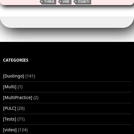
k
k
p
THIKA
UNË
ZGJATI
CATEGORIES
[Duolingo]
(141)
[Multi]
(1)
[MultiPractice]
(2)
[PULC]
(26)
[Tests]
(71)
[video]
(124)