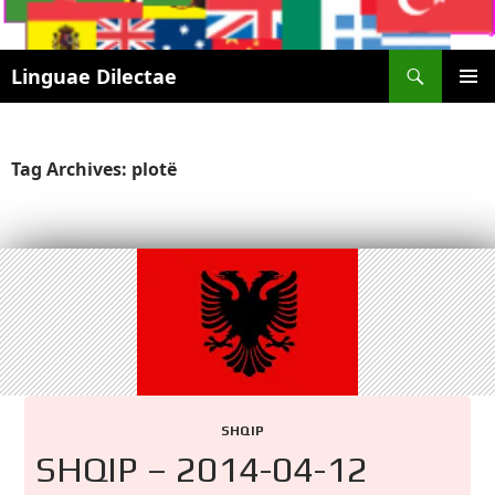
Search
Linguae Dilectae
SKIP
PRIMAR
TO
MENU
CONTENT
Tag Archives: plotë
SHQIP
SHQIP – 2014-04-12