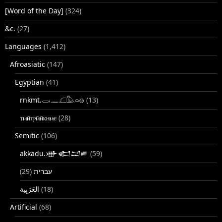
[Word of the Day]
(324)
&c.
(27)
Languages
(1,412)
Afroasiatic
(147)
Egyptian
(41)
rnkmt.𓂋𓏺𓈖𓆎𓅓𓏏𓊖
(13)
ⲧⲙⲛ̄ⲧⲣⲙ̄ⲛ̄ⲕⲏⲙⲉ
(28)
Semitic
(106)
akkadu.𒀝𒅗𒁺𒌑
(59)
(29)
עברית
(18)
Artificial
(68)