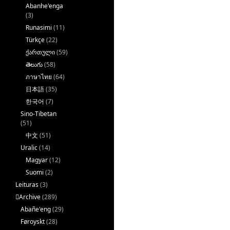
Abanhe'enga
(3)
Runasimi
(11)
Türkçe
(22)
ქართული
(59)
తెలుగు
(58)
ภาษาไทย
(64)
日本語
(35)
한국어
(7)
Sino-Tibetan
(51)
中文
(51)
Uralic
(14)
Magyar
(12)
Suomi
(2)
Leituras
(3)
􏿽Archive
(289)
Abañe'eng
(29)
Føroyskt
(28)