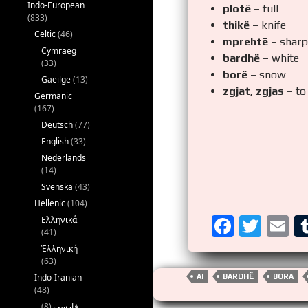
Indo-European
plotë
– full
(833)
thikë
– knife
Celtic
(46)
mprehtë
– sharp
Cymraeg
bardhë
– white
(33)
borë
– snow
Gaeilge
(13)
zgjat, zgjas
– to 
Germanic
(167)
Deutsch
(77)
English
(33)
Nederlands
(14)
Svenska
(43)
Hellenic
(104)
F
T
E
Ελληνικά
(41)
a
wi
m
Ἑλληνική
(63)
ce
tt
ai
Indo-Iranian
AI
BARDHË
BORA
b
er
(48)
(8)
فارسی