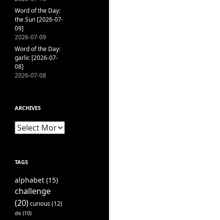
Word of the Day:
the Sun [2026-07-
09]
2026-07-09
Word of the Day:
garlic [2026-07-
08]
2026-07-08
ARCHIVES
Archives
TAGS
alphabet
(15)
challenge
(20)
curious
(12)
de
(10)