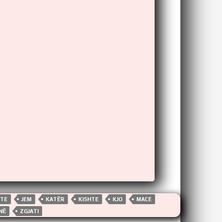
HTE
JEM
KATËR
KISHTE
KJO
MACE
NË
ZGJATI