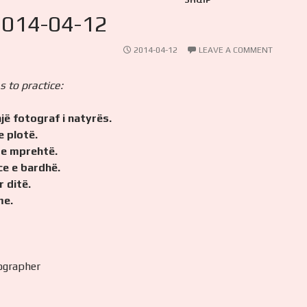
SHQIP
2014-04-12
2014-04-12
LEAVE A COMMENT
 to practice:
jë fotograf i natyrës.
e plotë.
 e mprehtë.
ce e bardhë.
r ditë.
me.
ographer