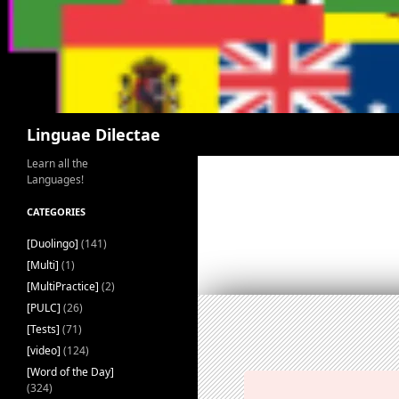
Search
Linguae Dilectae
Learn all the
Languages!
CATEGORIES
[Duolingo]
(141)
[Multi]
(1)
[MultiPractice]
(2)
[PULC]
(26)
[Tests]
(71)
[video]
(124)
[Word of the Day]
(324)