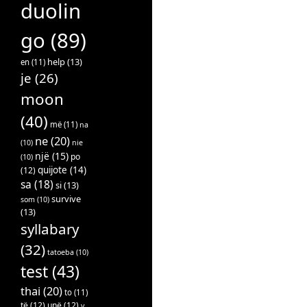
duolin
go
(89)
help
(13)
en
(11)
je
(26)
moon
(40)
më
(11)
na
ne
(20)
(10)
nie
një
(15)
po
(10)
quijote
(14)
(12)
sa
(18)
si
(13)
survive
som
(10)
(13)
syllabary
(32)
tatoeba
(10)
test
(43)
thai
(20)
to
(11)
të
(12)
unë
(12)
v