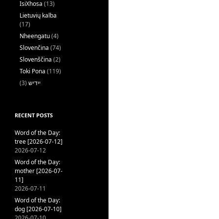
IsiXhosa
(13)
Lietuvių kalba
(17)
Nheengatu
(4)
Slovenčina
(74)
Slovenščina
(2)
Toki Pona
(119)
(3)
ייִדיש
RECENT POSTS
Word of the Day:
tree [2026-07-12]
2026-07-12
Word of the Day:
mother [2026-07-
11]
2026-07-11
Word of the Day:
dog [2026-07-10]
2026-07-10