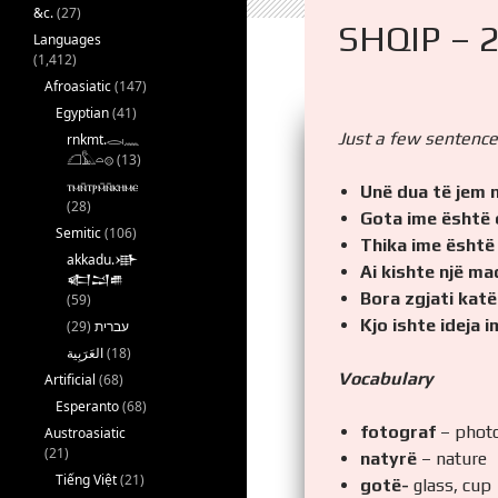
&c.
(27)
SHQIP – 
Languages
(1,412)
Afroasiatic
(147)
Egyptian
(41)
Just a few sentences
rnkmt.𓂋𓏺𓈖
𓆎𓅓𓏏𓊖
(13)
ⲧⲙⲛ̄ⲧⲣⲙ̄ⲛ̄ⲕⲏⲙⲉ
Unë dua të jem n
(28)
Gota ime është 
Semitic
(106)
Thika ime është
akkadu.𒀝
Ai kishte një ma
𒅗𒁺𒌑
Bora zgjati katë
(59)
Kjo ishte ideja i
(29)
עברית
(18)
Vocabulary
Artificial
(68)
Esperanto
(68)
fotograf
– phot
Austroasiatic
(21)
natyrë
– nature
Tiếng Việt
(21)
gotë-
glass, cup