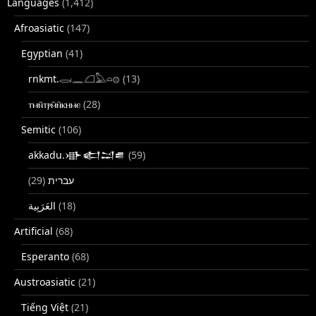
Languages
(1,412)
Afroasiatic
(147)
Egyptian
(41)
rnkmt.𓂋𓏺𓈖𓆎𓅓𓏏𓊖
(13)
ⲧⲙⲛ̄ⲧⲣⲙ̄ⲛ̄ⲕⲏⲙⲉ
(28)
Semitic
(106)
akkadu.𒀝𒅗𒁺𒌑
(59)
(29)
עברית
(18)
Artificial
(68)
Esperanto
(68)
Austroasiatic
(21)
Tiếng Việt
(21)