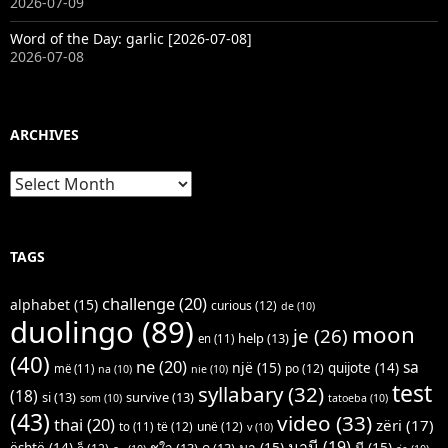
2026-07-09
Word of the Day: garlic [2026-07-08]
2026-07-08
ARCHIVES
Archives
TAGS
challenge
(20)
alphabet
(15)
curious
(12)
de
(10)
duolingo
(89)
moon
je
(26)
help
(13)
en
(11)
(40)
ne
(20)
sa
një
(15)
quijote
(14)
po
(12)
më
(11)
na
(10)
nie
(10)
test
syllabary
(32)
(18)
si
(13)
survive
(13)
som
(10)
tatoeba
(10)
(43)
video
(33)
thai
(20)
zëri
(17)
të
(12)
unë
(12)
to
(11)
v
(10)
มานี
(19)
มา
(15)
มี
(15)
është
(14)
ชูใจ
(13)
ดู
(13)