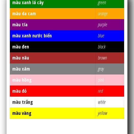
màu xanh lá cây
green
màu da cam
orange
màu tía
purple
màu xanh nước biển
blue
màu đen
black
màu nâu
brown
màu xám
gray
màu hồng
pink
màu đỏ
red
màu trắng
white
màu vàng
yellow