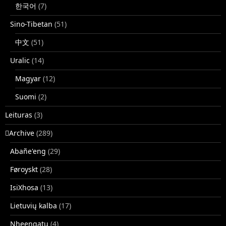
한국어
(7)
Sino-Tibetan
(51)
中文
(51)
Uralic
(14)
Magyar
(12)
Suomi
(2)
Leituras
(3)
􏿽Archive
(289)
Abañe'eng
(29)
Føroyskt
(28)
IsiXhosa
(13)
Lietuvių kalba
(17)
Nheengatu
(4)