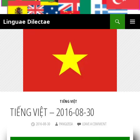
Search
Linguae Dilectae
SKIP
PRIMAR
TO
MENU
CONTENT
TIẾNG VIỆT
TIẾNG VIỆT – 2016-08-30
2016-08-30
PANGLOSSA
LEAVE A COMMENT