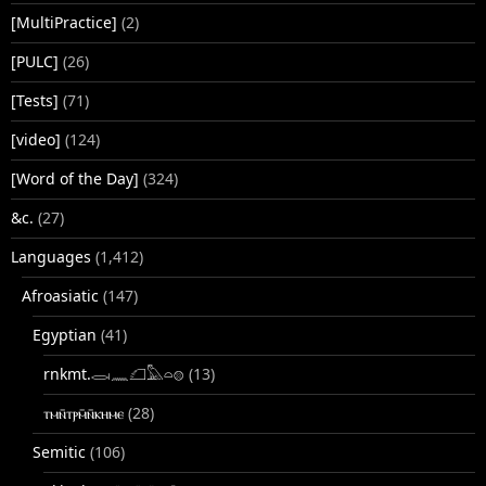
[MultiPractice]
(2)
[PULC]
(26)
[Tests]
(71)
[video]
(124)
[Word of the Day]
(324)
&c.
(27)
Languages
(1,412)
Afroasiatic
(147)
Egyptian
(41)
rnkmt.𓂋𓏺𓈖𓆎𓅓𓏏𓊖
(13)
ⲧⲙⲛ̄ⲧⲣⲙ̄ⲛ̄ⲕⲏⲙⲉ
(28)
Semitic
(106)