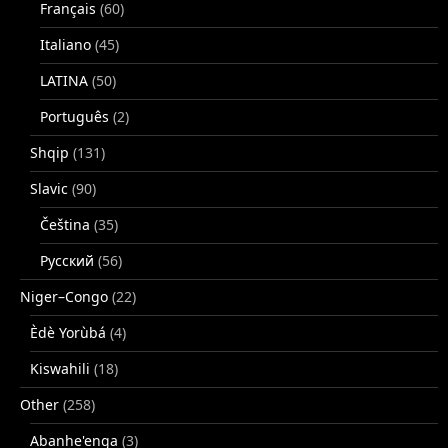
Français
(60)
Italiano
(45)
LATINA
(50)
Português
(2)
Shqip
(131)
Slavic
(90)
Čeština
(35)
Русский
(56)
Niger–Congo
(22)
Èdè Yorùbá
(4)
Kiswahili
(18)
Other
(258)
Abanhe'enga
(3)