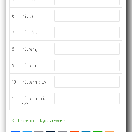
6.
màu tía
7.
màu trắng
8.
màu vàng
9.
màu xám
10.
màu xanh lá cây
11.
màu xanh nước
biển
->Click here to check your answers!<-