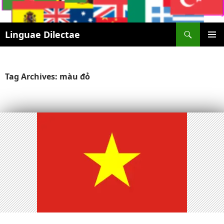
Search
Linguae Dilectae
SKIP
PRIMAR
TO
MENU
CONTENT
Tag Archives: màu đỏ