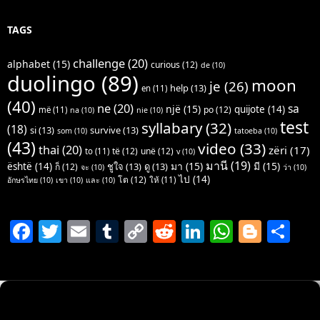
TAGS
challenge
(20)
alphabet
(15)
curious
(12)
de
(10)
duolingo
(89)
moon
je
(26)
help
(13)
en
(11)
(40)
ne
(20)
sa
një
(15)
quijote
(14)
po
(12)
më
(11)
na
(10)
nie
(10)
test
syllabary
(32)
(18)
si
(13)
survive
(13)
som
(10)
tatoeba
(10)
(43)
video
(33)
thai
(20)
zëri
(17)
të
(12)
unë
(12)
to
(11)
v
(10)
มานี
(19)
มา
(15)
มี
(15)
është
(14)
ชูใจ
(13)
ดู
(13)
ก็
(12)
จะ
(10)
ว่า
(10)
ไป
(14)
โต
(12)
ให้
(11)
อักษรไทย
(10)
เขา
(10)
และ
(10)
F
T
E
T
C
R
Li
W
Bl
S
a
w
m
u
o
e
n
h
o
h
c
itt
ai
m
p
d
k
at
g
ar
e
er
l
bl
y
di
e
s
g
e