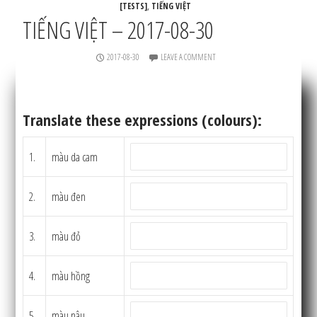
[TESTS]
,
TIẾNG VIỆT
TIẾNG VIỆT – 2017-08-30
2017-08-30
LEAVE A COMMENT
Translate these expressions (colours):
1.
màu da cam
2.
màu đen
3.
màu đỏ
4.
màu hồng
5.
màu nâu