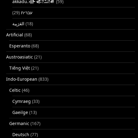
akkadu.𒀝𒅗𒁺𒌑
(59)
(29)
עברית
(18)
Artificial
(68)
Esperanto
(68)
Austroasiatic
(21)
Tiếng Việt
(21)
Indo-European
(833)
Celtic
(46)
Cymraeg
(33)
Gaeilge
(13)
Germanic
(167)
Deutsch
(77)