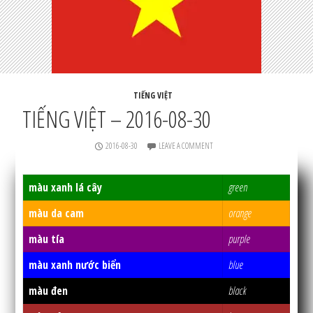
TIẾNG VIỆT
TIẾNG VIỆT – 2016-08-30
2016-08-30
LEAVE A COMMENT
màu xanh lá cây
green
màu da cam
orange
màu tía
purple
màu xanh nước biển
blue
màu đen
black