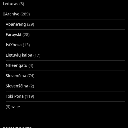
Leituras
(3)
􏿽Archive
(289)
Abañe'eng
(29)
Føroyskt
(28)
IsiXhosa
(13)
Lietuvių kalba
(17)
Nheengatu
(4)
Slovenčina
(74)
Slovenščina
(2)
Toki Pona
(119)
(3)
ייִדיש