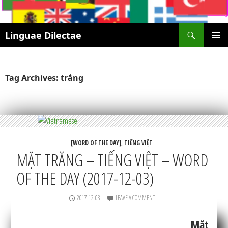
Search
Linguae Dilectae
SKIP
PRIMAR
TO
MENU
CONTENT
Tag Archives: trắng
[WORD OF THE DAY]
,
TIẾNG VIỆT
MẶT TRĂNG – TIẾNG VIỆT – WORD
OF THE DAY (2017-12-03)
2017-12-03
LEAVE A COMMENT
Mặt