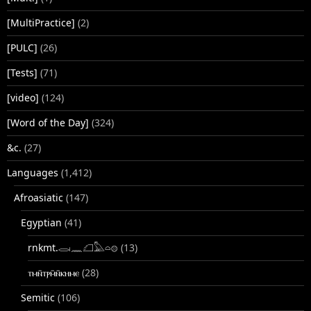
[MultiPractice]
(2)
[PULC]
(26)
[Tests]
(71)
[video]
(124)
[Word of the Day]
(324)
&c.
(27)
Languages
(1,412)
Afroasiatic
(147)
Egyptian
(41)
rnkmt.𓂋𓏺𓈖𓆎𓅓𓏏𓊖
(13)
ⲧⲙⲛ̄ⲧⲣⲙ̄ⲛ̄ⲕⲏⲙⲉ
(28)
Semitic
(106)