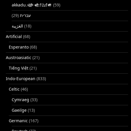
akkadu.𒀝𒅗𒁺𒌑
(59)
(29)
עברית
(18)
Artificial
(68)
Esperanto
(68)
Austroasiatic
(21)
Tiếng Việt
(21)
Indo-European
(833)
Celtic
(46)
Cymraeg
(33)
Gaeilge
(13)
Germanic
(167)