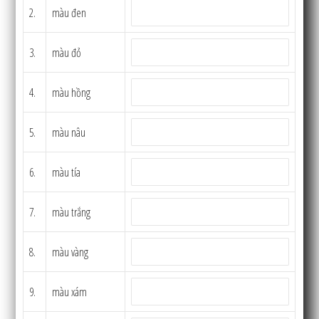
2.
màu đen
3.
màu đỏ
4.
màu hồng
5.
màu nâu
6.
màu tía
7.
màu trắng
8.
màu vàng
9.
màu xám