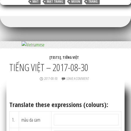
MAT
MẶT TRĂNG
MOON
TRẮNG
[TESTS]
,
TIẾNG VIỆT
TIẾNG VIỆT – 2017-08-30
2017-08-30
LEAVE A COMMENT
Translate these expressions (colours):
1.
màu da cam