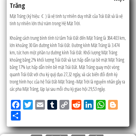
Trăng
Mặt Trăng (ký hiệu: ☾) là vệ tinh tự nhiên duy nhất của Trái Đất và là vệ
tinh tự nhiên lớn thứ năm trong Hệ Mặt Trời.
Khoảng cách trung bình tính từ tâm Trái Đất đến Mặt Trăng là 384.403 km,
lớn khoảng 30 lần đường kính Trái Đất. Đường kính Mặt Trăng là 3.474
km, tức hơn một phần tư đường kính Trái Đất. Khối lượng Mặt Trăng
khoảng bằng 2% khối lượng Trái Đất và lực hấp dẫn tại bề mặt Mặt Trăng
bằng 17% lực hấp dẫn trên bề mặt Trái Đất. Mặt Trăng quay một vòng
quanh Trái Đất với chu kỳ quỹ đạo 27,32 ngày, và các biến đổi định kỳ
trong hình học của hệ Trái Đất-Mặt Trăng–Mặt Trời là nguyên nhân gây ra
các pha Mặt Trăng, lặp lại sau mỗi chu kỳ giao hội 29,53 ngày.
Fac
Tw
Em
Tu
Co
Re
Lin
W
Bl
eb
itt
ail
m
py
ddi
ke
ha
og
Sh
oo
er
blr
Lin
t
dIn
tsA
ge
ar
k
k
pp
r
e