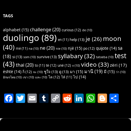
TAGS
challenge
(20)
alphabet
(15)
curious
(12)
de
(10)
duolingo
(89)
moon
je
(26)
help
(13)
en
(11)
(40)
ne
(20)
sa
një
(15)
quijote
(14)
po
(12)
më
(11)
na
(10)
nie
(10)
test
syllabary
(32)
(18)
si
(13)
survive
(13)
som
(10)
tatoeba
(10)
(43)
video
(33)
thai
(20)
zëri
(17)
të
(12)
unë
(12)
to
(11)
v
(10)
มานี
(19)
มา
(15)
มี
(15)
është
(14)
ชูใจ
(13)
ดู
(13)
ก็
(12)
จะ
(10)
ว่า
(10)
ไป
(14)
โต
(12)
ให้
(11)
อักษรไทย
(10)
เขา
(10)
และ
(10)
F
T
E
T
C
R
Li
W
Bl
S
a
w
m
u
o
e
n
h
o
h
c
itt
ai
m
p
d
k
at
g
ar
e
er
l
bl
y
di
e
s
g
e