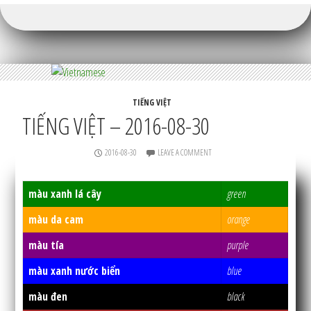
TIẾNG VIỆT
TIẾNG VIỆT – 2016-08-30
2016-08-30
LEAVE A COMMENT
màu xanh lá cây
green
màu da cam
orange
màu tía
purple
màu xanh nước biển
blue
màu đen
black