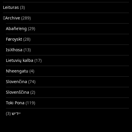
Leituras
(3)
􏿽Archive
(289)
Abañe'eng
(29)
Føroyskt
(28)
IsiXhosa
(13)
Lietuvių kalba
(17)
Nheengatu
(4)
Slovenčina
(74)
Slovenščina
(2)
Toki Pona
(119)
(3)
ייִדיש