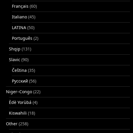
Français
(60)
Italiano
(45)
LATINA
(50)
Português
(2)
Shqip
(131)
Slavic
(90)
Čeština
(35)
Русский
(56)
Niger–Congo
(22)
Èdè Yorùbá
(4)
Kiswahili
(18)
Other
(258)