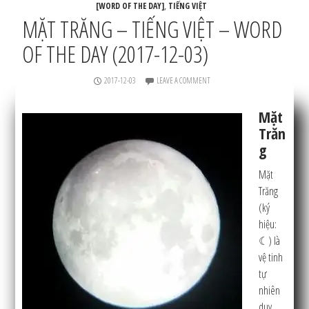
[WORD OF THE DAY]
,
TIẾNG VIỆT
MẶT TRĂNG – TIẾNG VIỆT – WORD
OF THE DAY (2017-12-03)
2017-12-03
LEAVE A COMMENT
Mặt
Trăn
g
Mặt
Trăng
(ký
hiệu:
☾) là
vệ tinh
tự
nhiên
duy