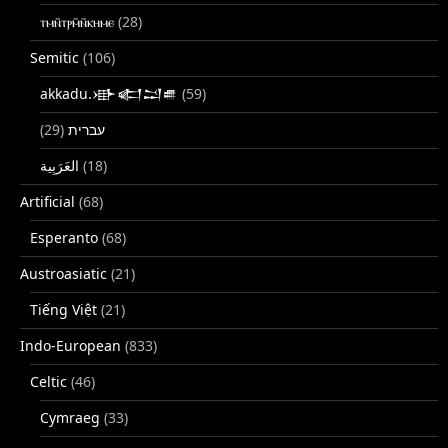
ⲧⲙⲛ̄ⲧⲣⲙ̄ⲛ̄ⲕⲏⲙⲉ
(28)
Semitic
(106)
akkadu.𒀝𒅗𒁺𒌑
(59)
(29)
עברית
(18)
Artificial
(68)
Esperanto
(68)
Austroasiatic
(21)
Tiếng Việt
(21)
Indo-European
(833)
Celtic
(46)
Cymraeg
(33)