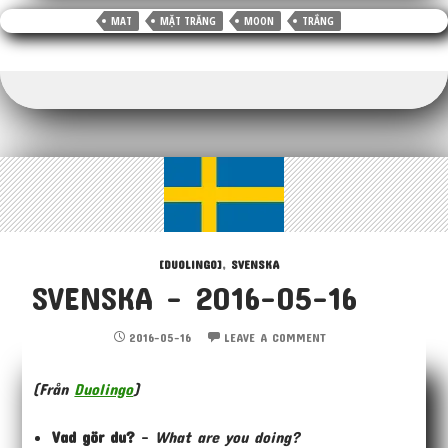
k
k
pp
r
e
MAT
MẶT TRĂNG
MOON
TRẮNG
[DUOLINGO]
,
SVENSKA
SVENSKA – 2016-05-16
2016-05-16
LEAVE A COMMENT
(Från
Duolingo
)
Vad gör du?
–
What are you doing?