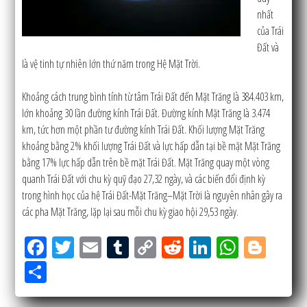
nhất
của Trái
Đất và
là vệ tinh tự nhiên lớn thứ năm trong Hệ Mặt Trời.
Khoảng cách trung bình tính từ tâm Trái Đất đến Mặt Trăng là 384.403 km,
lớn khoảng 30 lần đường kính Trái Đất. Đường kính Mặt Trăng là 3.474
km, tức hơn một phần tư đường kính Trái Đất. Khối lượng Mặt Trăng
khoảng bằng 2% khối lượng Trái Đất và lực hấp dẫn tại bề mặt Mặt Trăng
bằng 17% lực hấp dẫn trên bề mặt Trái Đất. Mặt Trăng quay một vòng
quanh Trái Đất với chu kỳ quỹ đạo 27,32 ngày, và các biến đổi định kỳ
trong hình học của hệ Trái Đất-Mặt Trăng–Mặt Trời là nguyên nhân gây ra
các pha Mặt Trăng, lặp lại sau mỗi chu kỳ giao hội 29,53 ngày.
Fac
Tw
Em
Tu
Co
Re
Lin
W
Bl
eb
itt
ail
m
py
ddi
ke
ha
og
Sh
oo
er
blr
Lin
t
dIn
tsA
ge
ar