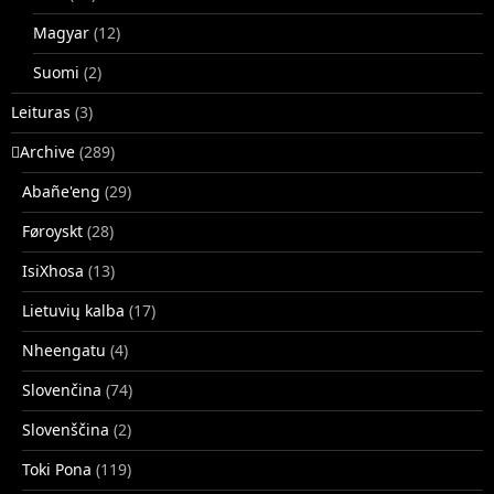
Magyar
(12)
Suomi
(2)
Leituras
(3)
􏿽Archive
(289)
Abañe'eng
(29)
Føroyskt
(28)
IsiXhosa
(13)
Lietuvių kalba
(17)
Nheengatu
(4)
Slovenčina
(74)
Slovenščina
(2)
Toki Pona
(119)