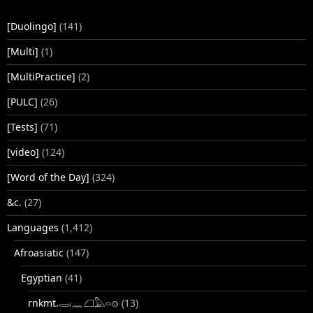
[Duolingo]
(141)
[Multi]
(1)
[MultiPractice]
(2)
[PULC]
(26)
[Tests]
(71)
[video]
(124)
[Word of the Day]
(324)
&c.
(27)
Languages
(1,412)
Afroasiatic
(147)
Egyptian
(41)
rnkmt.𓂋𓏺𓈖𓆎𓅓𓏏𓊖
(13)