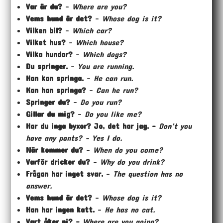
Var är du?
–
Where are you?
Vems hund är det?
–
Whose dog is it?
Vilken bil?
–
Which car?
Vilket hus?
–
Which house?
Vilka hundar?
–
Which dogs?
Du springer.
–
You are running.
Han kan springa.
–
He can run.
Kan han springa?
–
Can he run?
Springer du?
–
Do you run?
Gillar du mig?
–
Do you like me?
Har du inga byxor? Jo, det har jag. –
Don’t you
have any pants? – Yes I do.
När kommer du?
–
When do you come?
Varför dricker du?
–
Why do you drink?
Frågan har inget svar.
–
The question has no
answer.
Vems hund är det?
–
Whose dog is it?
Han har ingen katt.
–
He has no cat.
Vart åker ni? –
Where are you going?