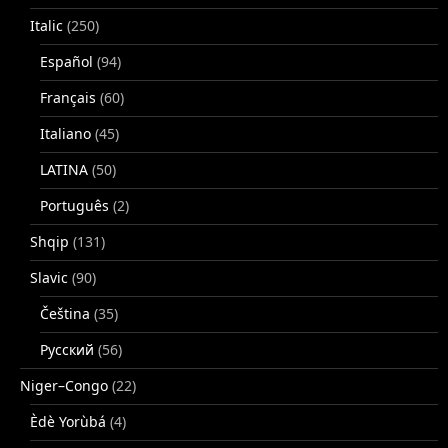
Italic
(250)
Español
(94)
Français
(60)
Italiano
(45)
LATINA
(50)
Português
(2)
Shqip
(131)
Slavic
(90)
Čeština
(35)
Русский
(56)
Niger–Congo
(22)
Èdè Yorùbá
(4)