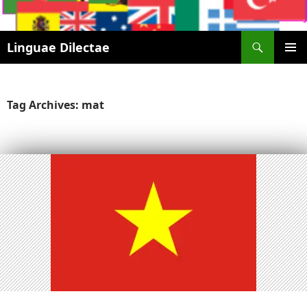
Search
Linguae Dilectae
SKIP
PRIMAR
TO
MENU
CONTENT
Tag Archives: mat