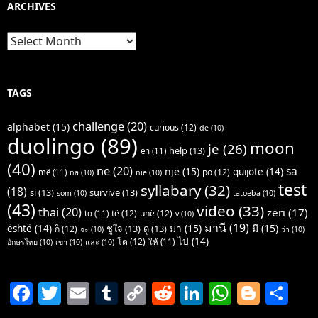
ARCHIVES
Archives
TAGS
challenge
(20)
alphabet
(15)
curious
(12)
de
(10)
duolingo
(89)
moon
je
(26)
help
(13)
en
(11)
(40)
ne
(20)
sa
një
(15)
quijote
(14)
po
(12)
më
(11)
na
(10)
nie
(10)
test
syllabary
(32)
(18)
si
(13)
survive
(13)
som
(10)
tatoeba
(10)
(43)
video
(33)
thai
(20)
zëri
(17)
të
(12)
unë
(12)
to
(11)
v
(10)
มานี
(19)
มา
(15)
มี
(15)
është
(14)
ชูใจ
(13)
ดู
(13)
ก็
(12)
จะ
(10)
ว่า
(10)
ไป
(14)
โต
(12)
ให้
(11)
อักษรไทย
(10)
เขา
(10)
และ
(10)
F
T
E
T
C
R
Li
W
Bl
S
a
w
m
u
o
e
n
h
o
h