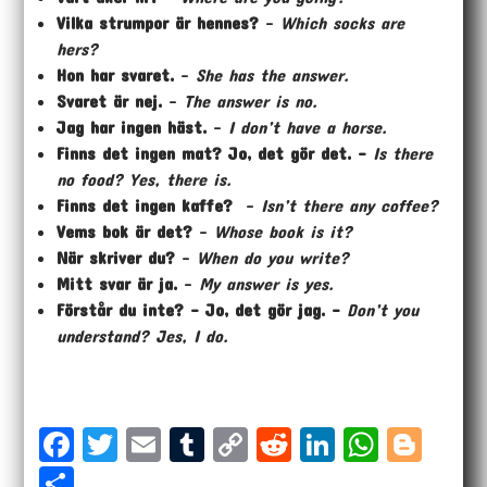
Vilka strumpor är hennes?
–
Which socks are
hers?
Hon har svaret.
–
She has the answer.
Svaret är nej.
–
The answer is no.
Jag har ingen häst.
–
I don’t have a horse.
Finns det ingen mat? Jo, det gör det. –
Is there
no food? Yes, there is.
Finns det ingen kaffe?
–
Isn’t there any coffee?
Vems bok är det?
–
Whose book is it?
När skriver du?
–
When do you write?
Mitt svar är ja.
–
My answer is yes.
Förstår du inte? – Jo, det gör jag. –
Don’t you
understand? Jes, I do.
Fa
T
E
T
Co
Re
Li
W
Bl
ce
wi
m
u
p
dd
nk
ha
og
Sh