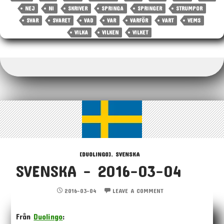
NEJ
NI
SKRIVER
SPRINGA
SPRINGER
STRUMPOR
SVAR
SVARET
VAD
VAR
VARFÖR
VART
VEMS
VILKA
VILKEN
VILKET
[DUOLINGO]
,
SVENSKA
SVENSKA – 2016-03-04
2016-03-04
LEAVE A COMMENT
Från
Duolingo
: