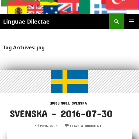
Search
Linguae Dilectae
SKIP
PRIMAR
TO
MENU
CONTENT
Tag Archives: jag
[DUOLINGO]
,
SVENSKA
SVENSKA – 2016-07-30
2016-07-30
LEAVE A COMMENT