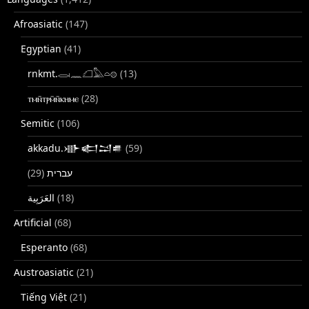
Afroasiatic
(147)
Egyptian
(41)
rnkmt.𓂋𓏺𓈖𓆎𓅓𓏏𓊖
(13)
ⲧⲙⲛ̄ⲧⲣⲙ̄ⲛ̄ⲕⲏⲙⲉ
(28)
Semitic
(106)
akkadu.𒀝𒅗𒁺𒌑
(59)
(29)
עברית
(18)
Artificial
(68)
Esperanto
(68)
Austroasiatic
(21)
Tiếng Việt
(21)