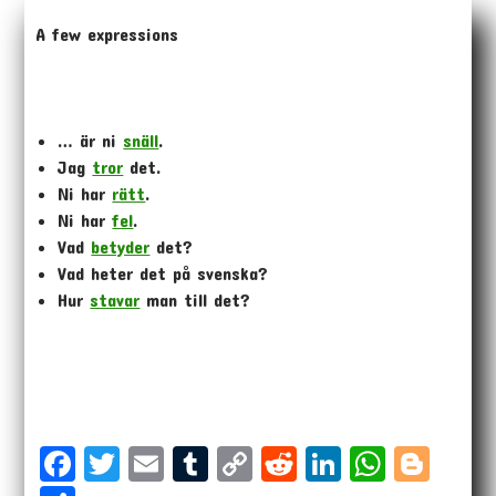
A few expressions
… är ni
snäll
.
Jag
tror
det.
Ni har
rätt
.
Ni har
fel
.
Vad
betyder
det?
Vad heter det på svenska?
Hur
stavar
man till det?
Fa
T
E
T
Co
Re
Li
W
Bl