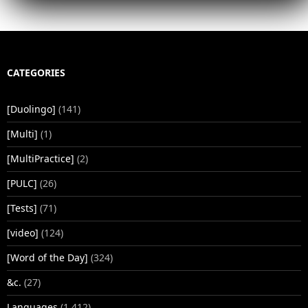
CATEGORIES
[Duolingo]
(141)
[Multi]
(1)
[MultiPractice]
(2)
[PULC]
(26)
[Tests]
(71)
[video]
(124)
[Word of the Day]
(324)
&c.
(27)
Languages
(1,412)