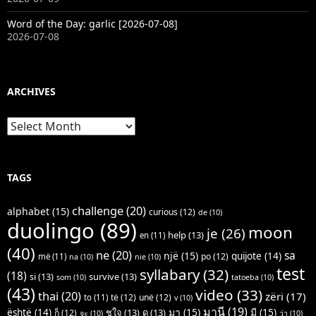
Word of the Day: garlic [2026-07-08]
2026-07-08
ARCHIVES
Archives
TAGS
challenge
(20)
alphabet
(15)
curious
(12)
de
(10)
duolingo
(89)
moon
je
(26)
help
(13)
en
(11)
(40)
ne
(20)
sa
një
(15)
quijote
(14)
po
(12)
më
(11)
na
(10)
nie
(10)
test
syllabary
(32)
(18)
si
(13)
survive
(13)
som
(10)
tatoeba
(10)
(43)
video
(33)
thai
(20)
zëri
(17)
të
(12)
unë
(12)
to
(11)
v
(10)
มานี
(19)
มา
(15)
มี
(15)
është
(14)
ชูใจ
(13)
ดู
(13)
ก็
(12)
จะ
(10)
ว่า
(10)