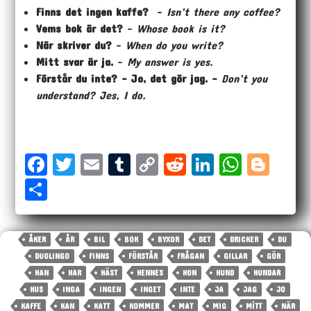
Finns det ingen kaffe?
–
Isn’t there any coffee?
Vems bok är det?
–
Whose book is it?
När skriver du?
–
When do you write?
Mitt svar är ja.
–
My answer is yes.
Förstår du inte? – Jo, det gör jag. –
Don’t you
understand? Jes, I do.
Fa
T
E
T
Co
Re
Li
W
Bl
ce
wi
m
u
p
dd
nk
ha
og
Sh
bo
tt
ai
m
y
it
ed
ts
ge
ar
ok
er
l
bl
Li
In
A
r
e
ÅKER
ÅR
BIL
BOK
BYXOR
DET
DRICKER
DU
r
nk
p
DUOLINGO
FINNS
FÖRSTÅR
FRÅGAN
GILLAR
GÖR
p
HAN
HAR
HÄST
HENNES
HON
HUND
HUNDAR
HUS
INGA
INGEN
INGET
INTE
JA
JAG
JO
KAFFE
KAN
KATT
KOMMER
MAT
MIG
MÍTT
NÄR