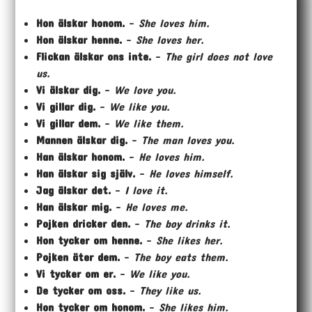
Hon älskar honom.
–
She loves him.
Hon älskar henne.
–
She loves her.
Flickan älskar ons inte.
–
The girl does not love
us.
Vi älskar dig.
–
We love you.
Vi gillar dig.
–
We like you.
Vi gillar dem.
–
We like them.
Mannen älskar dig.
–
The man loves you.
Han älskar honom.
–
He loves him.
Han älskar sig själv.
–
He loves himself.
Jag älskar det.
–
I love it.
Han älskar mig.
–
He loves me.
Pojken dricker den.
–
The boy drinks it.
Hon tycker om henne.
–
She likes her.
Pojken äter dem.
–
The boy eats them.
Vi tycker om er.
–
We like you.
De tycker om oss.
–
They like us.
Hon tycker om honom.
–
She likes him.