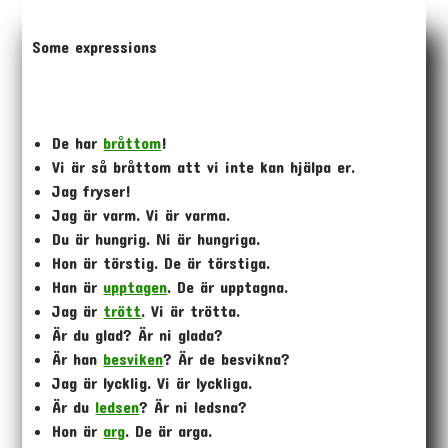
Some expressions
De har
bråttom
!
Vi är så bråttom att vi inte kan hjälpa er.
Jag fryser!
Jag är varm. Vi är varma.
Du är hungrig. Ni är hungriga.
Hon är törstig. De är törstiga.
Han är
upptagen
. De är upptagna.
Jag är
trött
. Vi är trötta.
Är du glad? Är ni glada?
Är han
besviken
? Är de besvikna?
Jag är lycklig. Vi är lyckliga.
Är du
ledsen
? Är ni ledsna?
Hon är
arg
. De är arga.