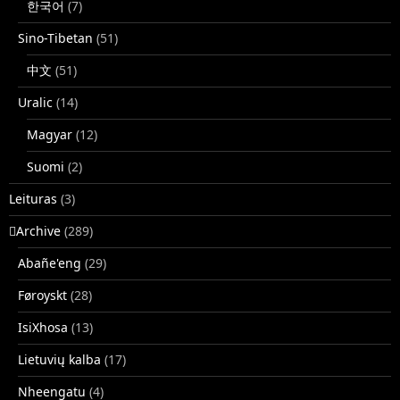
한국어
(7)
Sino-Tibetan
(51)
中文
(51)
Uralic
(14)
Magyar
(12)
Suomi
(2)
Leituras
(3)
􏿽Archive
(289)
Abañe'eng
(29)
Føroyskt
(28)
IsiXhosa
(13)
Lietuvių kalba
(17)
Nheengatu
(4)