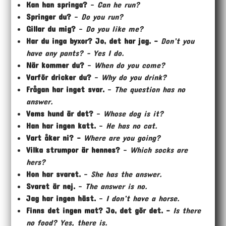
Kan han springa?
–
Can he run?
Springer du?
–
Do you run?
Gillar du mig?
–
Do you like me?
Har du inga byxor? Jo, det har jag. –
Don’t you
have any pants? – Yes I do.
När kommer du?
–
When do you come?
Varför dricker du?
–
Why do you drink?
Frågan har inget svar.
–
The question has no
answer.
Vems hund är det?
–
Whose dog is it?
Han har ingen katt.
–
He has no cat.
Vart åker ni? –
Where are you going?
Vilka strumpor är hennes?
–
Which socks are
hers?
Hon har svaret.
–
She has the answer.
Svaret är nej.
–
The answer is no.
Jag har ingen häst.
–
I don’t have a horse.
Finns det ingen mat? Jo, det gör det. –
Is there
no food? Yes, there is.