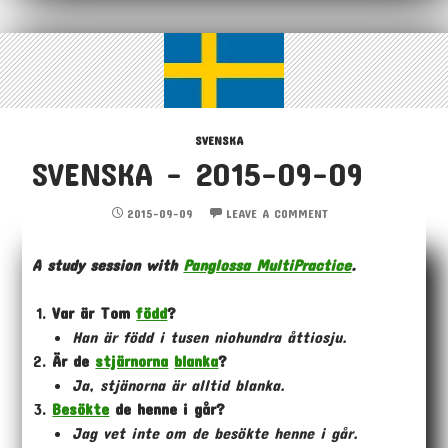
SVENSKA
SVENSKA – 2015-09-09
2015-09-09
LEAVE A COMMENT
A study session with
Panglossa MultiPractice
.
Var är Tom
född
?
Han är född i tusen niohundra
åttio
sju.
Är de
stjärnorna
blanka
?
Ja, stjänorna är alltid blanka.
Besökte
de henne i går?
Jag vet inte om de besökte henne i går.