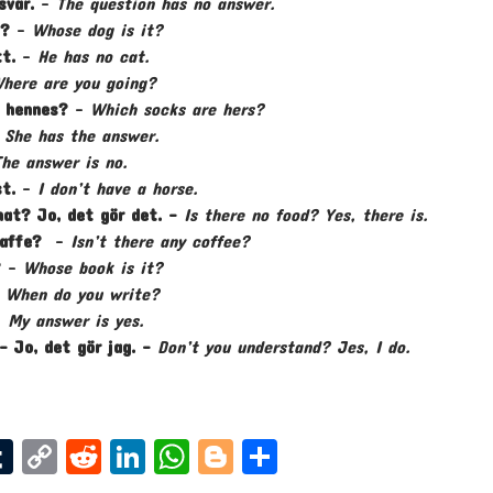
svar.
–
The question has no answer.
t?
–
Whose dog is it?
t.
–
He has no cat.
here are you going?
r hennes?
–
Which socks are hers?
–
She has the answer.
The answer is no.
t.
–
I don’t have a horse.
mat? Jo, det gör det. –
Is there no food? Yes, there is.
 kaffe?
–
Isn’t there any coffee?
?
–
Whose book is it?
–
When do you write?
–
My answer is yes.
– Jo, det gör jag. –
Don’t you understand? Jes, I do.
T
Co
Re
Li
W
Bl
Sh
u
p
dd
nk
ha
og
ar