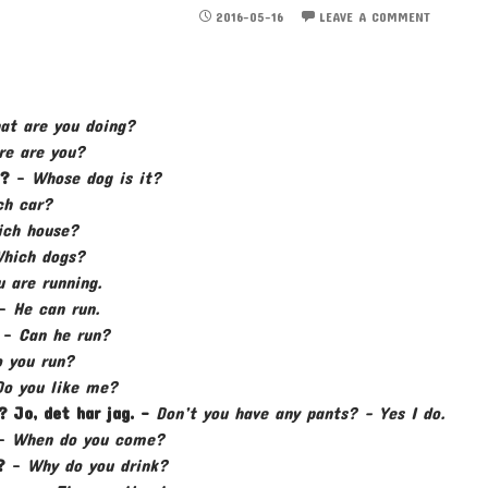
2016-05-16
LEAVE A COMMENT
at are you doing?
re are you?
t?
–
Whose dog is it?
ch car?
ch house?
hich dogs?
u are running.
–
He can run.
–
Can he run?
 you run?
Do you like me?
? Jo, det har jag. –
Don’t you have any pants? – Yes I do.
–
When do you come?
u?
–
Why do you drink?