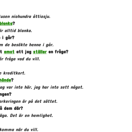
tusen niohundra
åttio
sju.
blanka
?
r alltid blanka.
 i går?
m de besökte henne i går.
ot
emot
att jag
ställer
en fråga?
år fråga vad du vill.
e kreditkort.
hände
?
ag var inte här, jag har inte sett något.
ingen?
arkeringen är på det sättet.
å dem där?
äga. Det är en hemlighet.
komma när du vill.