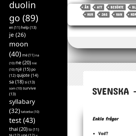
duolin
bo
tt
ai
ÅR
ATT
BESÖKTE
BL
ok
er
l
go
(89)
HUR
JAG
KAN
KO
help
(13)
en
(11)
je
(26)
moon
(40)
më
(11)
na
ne
(20)
(10)
nie
një
(15)
po
(10)
quijote
(14)
(12)
sa
(18)
si
(13)
SVENSKA 
survive
som
(10)
(13)
syllabary
(32)
tatoeba
(10)
test
(43)
Enkla frågor
thai
(20)
to
(11)
Vad?
të
(12)
unë
(12)
v