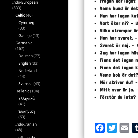
Frågan har inget 
Indo-European
(833)
Vems hund är de
Celtic
(46)
Han har ingen kat
Cymraeg
Vart åker ni? –
W
(33)
Vilka strumpor ä
Gaeilge
(13)
Hon har svaret.
Germanic
Svaret är nej.
–
(167)
Jag har ingen häs
Deutsch
(77)
Finns det ingen 
English
(33)
Finns det ingen
Nederlands
Vems bok är det
(14)
När skriver du?
Svenska
(43)
Mitt svar är ja.
Hellenic
(104)
Förstår du inte? 
Ελληνικά
(41)
Ἑλληνική
(63)
Indo-Iranian
Fa
T
E
(48)
ce
wi
m
(8)
فارسی