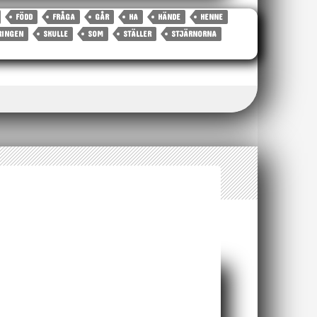
FÖDD
FRÅGA
GÅR
HA
HÄNDE
HENNE
RINGEN
SKULLE
SOM
STÄLLER
STJÄRNORNA