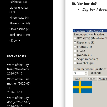
IsiXhosa
(13)
Var bor du?
Lietuvių kalba
Jag bor i Brasi
(17)
Nheengatu
(4)
Slovenčina
(74)
Slovenščina
(2)
Toki Pona
(119)
(3)
ייִדיש
RECENT POSTS
Word of the Day:
tree [2026-07-12]
2026-07-12
Word of the Day:
mother [2026-07-
11]
2026-07-11
Word of the Day:
dog [2026-07-10]
2026-07-10