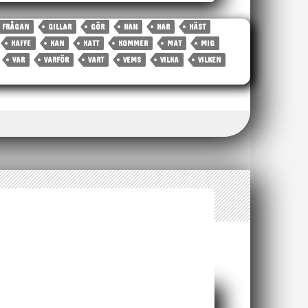
FRÅGAN
GILLAR
GÖR
HAN
HAR
HÄST
KAFFE
KAN
KATT
KOMMER
MAT
MIG
VAR
VARFÖR
VART
VEMS
VILKA
VILKEN