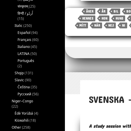
bo
tt
ai
संस्कृतम्
(25)
ÅKER
ÅR
BIL
BO
ok
er
l
(15)
HENNES
HON
HUND
Italic
(250)
MÍTT
NÄR
NEJ
NI
Español
(94)
Français
(60)
Italiano
(45)
LATINA
(50)
Português
(2)
Shqip
(131)
Slavic
(90)
Čeština
(35)
Русский
(56)
SVENSKA 
Niger–Congo
(22)
Èdè Yorùbá
(4)
Kiswahili
(18)
A study session wit
Other
(258)