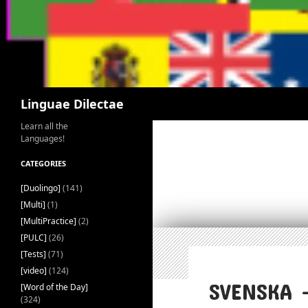
Search
Linguae Dilectae
Learn all the
Languages!
CATEGORIES
[Duolingo]
(141)
[Multi]
(1)
[MultiPractice]
(2)
[PULC]
(26)
[Tests]
(71)
[video]
(124)
SVENSKA 
[Word of the Day]
(324)