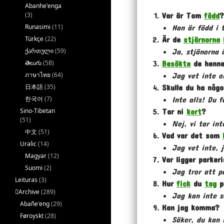
Abanhe'enga
Var är Tom
född
?
(3)
Han är född i 
Runasimi
(11)
Är de
stjärnorna
Türkçe
(22)
Ja, stjänorna ä
ქართული
(59)
Besökte
de henne
తెలుగు
(58)
Jag vet inte o
ภาษาไทย
(64)
Skulle du ha någ
日本語
(35)
Inte alls! Du f
한국어
(7)
Tar ni
kort
?
Sino-Tibetan
(51)
Nej, vi tar int
中文
(51)
Vad var det som
Uralic
(14)
Jag vet inte, j
Magyar
(12)
Var ligger parker
Suomi
(2)
Jag tror att p
Leituras
(3)
Hur
fick
du
tag
p
􏿽Archive
(289)
Jag kan inte s
Abañe'eng
(29)
Kan jag komma?
Føroyskt
(28)
Säker, du kan 