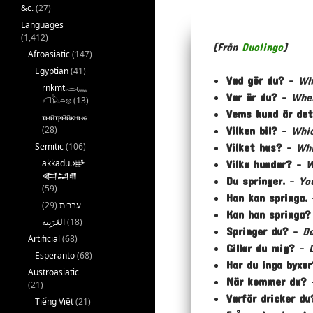
&c.
(27)
Languages
(1,412)
(Från
Duolingo
)
Afroasiatic
(147)
Egyptian
(41)
Vad gör du?
–
Wh
rnkmt.𓂋𓏺𓈖
Var är du?
–
Whe
𓆎𓅓𓏏𓊖
(13)
Vems hund är de
ⲧⲙⲛ̄ⲧⲣⲙ̄ⲛ̄ⲕⲏⲙⲉ
(28)
Vilken bil?
–
Whi
Semitic
(106)
Vilket hus?
–
Whi
akkadu.𒀝
Vilka hundar?
–
W
𒅗𒁺𒌑
Du springer.
–
Yo
(59)
Han kan springa.
(29)
עברית
Kan han springa?
(18)
Springer du?
–
Do
Artificial
(68)
Gillar du mig?
–
Esperanto
(68)
Har du inga byxor
Austroasiatic
När kommer du?
(21)
Varför dricker d
Tiếng Việt
(21)