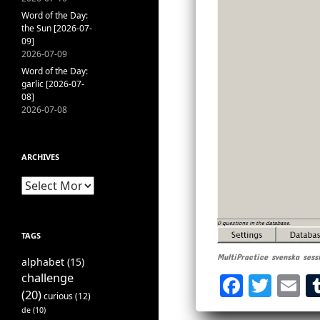
Word of the Day:
the Sun [2026-07-
09]
2026-07-09
Word of the Day:
garlic [2026-07-
08]
2026-07-08
ARCHIVES
Archives
TAGS
MultiPractice svenska sess
alphabet
(15)
challenge
Fa
T
E
(20)
curious
(12)
ce
wi
m
de
(10)