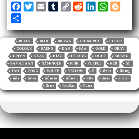
F
T
E
T
C
R
Li
W
Bl
a
w
m
u
o
e
n
h
o
S
c
it
ai
m
p
d
k
at
g
h
e
te
l
bl
y
di
e
s
g
ar
b
r
r
Li
t
dI
A
er
BLACK
BLUE
BROWN
CHOM-PUU
COLOR
e
COLOUR
DAENG
DAM
FÁA
GOLD
GRAY
o
n
n
p
GREEN
KĂAO
KĬAO
LĔUANG
LIGHT
MÛANG
o
k
p
NÁM-DTAAN
NÁM-NGEN
PINK
PURPLE
RED
SĬI
k
TAO
TONG
WHITE
YELLOW
สี
สีขาว
สีชมพู
สีดำ
สีทอง
สีน้ำตาล
สีน้ำเงิน
สีฟ้า
สีม่วง
สีเขียว
สีเทา
สีเหลือง
สีแดง