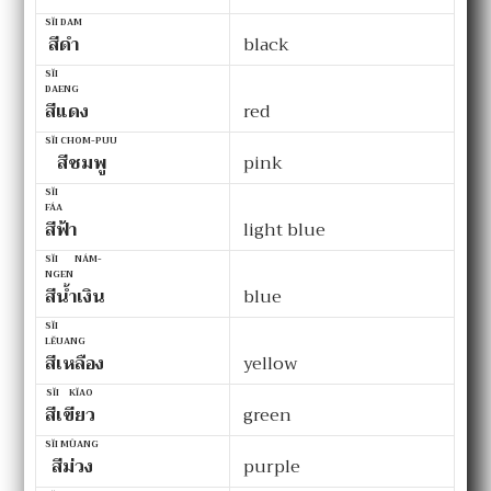
SĬI DAM
สีดำ
black
SĬI
DAENG
สีแดง
red
SĬI CHOM-PUU
สีชมพู
pink
SĬI
FÁA
สีฟ้า
light blue
SĬI NÁM-
NGEN
สีน้ำเงิน
blue
SĬI
LĔUANG
สีเหลือง
yellow
SĬI KĬAO
สีเขียว
green
SĬI MÛANG
สีม่วง
purple