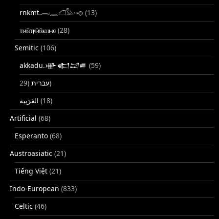
rnkmt.𓂋𓏺𓈖𓆎𓅓𓏏𓊖
(13)
ⲧⲙⲛ̄ⲧⲣⲙ̄ⲛ̄ⲕⲏⲙⲉ
(28)
Semitic
(106)
akkadu.𒀝𒅗𒁺𒌑
(59)
עברית
(29)
(18)
Artificial
(68)
Esperanto
(68)
Austroasiatic
(21)
Tiếng Việt
(21)
Indo-European
(833)
Celtic
(46)