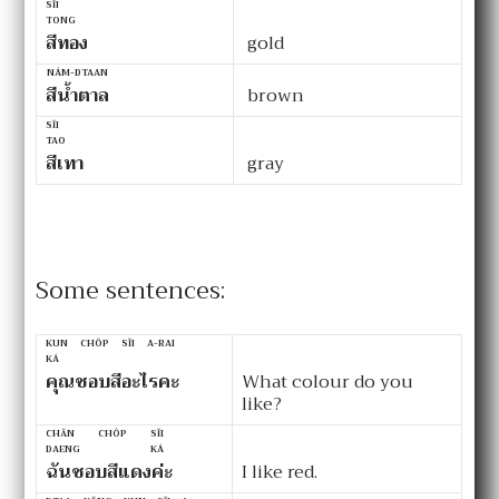
SĬI
TONG
สีทอง
gold
NÁM-DTAAN
สีน้ำตาล
brown
SĬI
TAO
สีเทา
gray
Some sentences:
KUN CHÔP SĬI A-RAI
KÁ
คุณชอบสีอะไรคะ
What colour do you
like?
CHĂN CHÔP SĬI
DAENG KÁ
ฉันชอบสีแดงค่ะ
I like red.