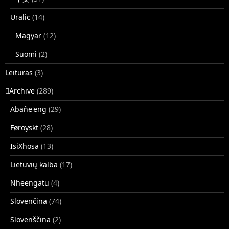
Uralic
(14)
Magyar
(12)
Suomi
(2)
Leituras
(3)
􏿽Archive
(289)
Abañe'eng
(29)
Føroyskt
(28)
IsiXhosa
(13)
Lietuvių kalba
(17)
Nheengatu
(4)
Slovenčina
(74)
Slovenščina
(2)