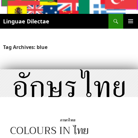
Search
Linguae Dilectae
SKIP
PRIMAR
TO
MENU
CONTENT
Tag Archives: blue
ภาษาไทย
COLOURS IN ไทย