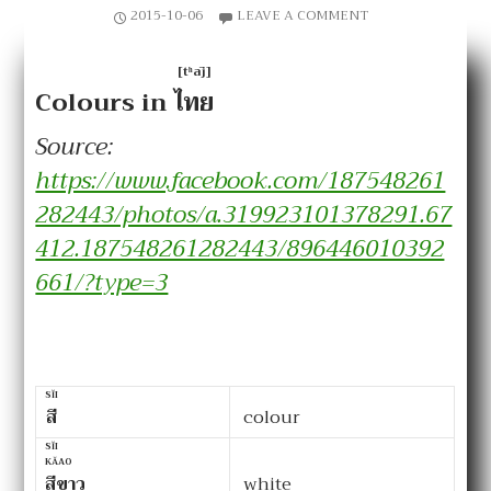
2015-10-06
LEAVE A COMMENT
[tʰāj]
Colours in
ไทย
Source:
https://www.facebook.com/187548261
282443/photos/a.319923101378291.67
412.187548261282443/896446010392
661/?type=3
SĬI
สี
colour
SĬI
KĂAO
สีขาว
white