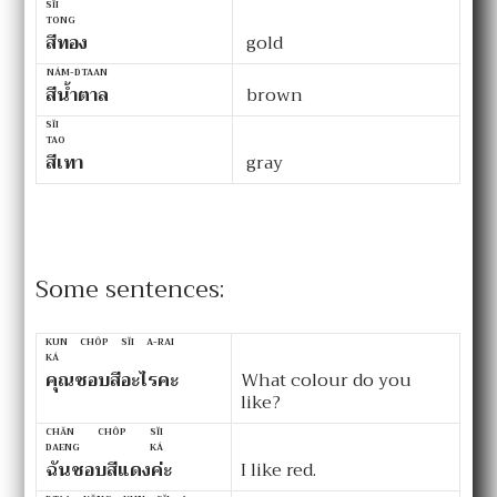
SĬI
TONG
สีทอง
gold
NÁM-DTAAN
สีน้ำตาล
brown
SĬI
TAO
สีเทา
gray
Some sentences:
KUN CHÔP SĬI A-RAI
KÁ
คุณชอบสีอะไรคะ
What colour do you
like?
CHĂN CHÔP SĬI
DAENG KÁ
ฉันชอบสีแดงค่ะ
I like red.