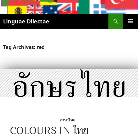
Search
Linguae Dilectae
SKIP
PRIMAR
TO
MENU
CONTENT
Tag Archives: red
ภาษาไทย
COLOURS IN ไทย