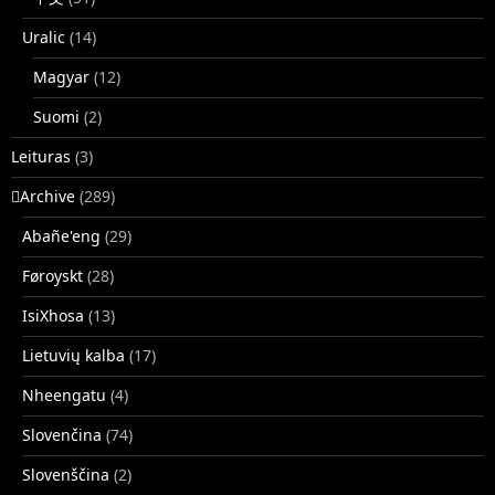
Uralic
(14)
Magyar
(12)
Suomi
(2)
Leituras
(3)
􏿽Archive
(289)
Abañe'eng
(29)
Føroyskt
(28)
IsiXhosa
(13)
Lietuvių kalba
(17)
Nheengatu
(4)
Slovenčina
(74)
Slovenščina
(2)