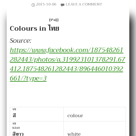
2015-10-06
LEAVE A COMMENT
[tʰāj]
Colours in
ไทย
Source:
https://www.facebook.com/187548261
282443/photos/a.319923101378291.67
412.187548261282443/896446010392
661/?type=3
SĬI
สี
colour
SĬI
KĂAO
สีขาว
white