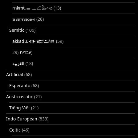
rnkmt.𓂋𓏺𓈖𓆎𓅓𓏏𓊖
(13)
ⲧⲙⲛ̄ⲧⲣⲙ̄ⲛ̄ⲕⲏⲙⲉ
(28)
Semitic
(106)
akkadu.𒀝𒅗𒁺𒌑
(59)
עברית
(29)
(18)
Artificial
(68)
Esperanto
(68)
Austroasiatic
(21)
Tiếng Việt
(21)
Indo-European
(833)
Celtic
(46)