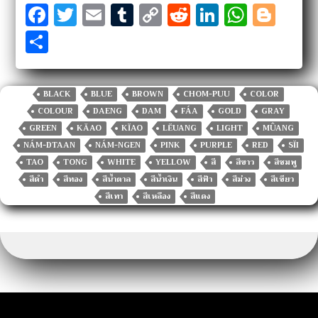
F
T
E
T
C
R
Li
W
Bl
a
w
m
u
o
e
n
h
o
S
c
it
ai
m
p
d
k
at
g
h
e
te
l
bl
y
di
e
s
g
ar
b
r
r
Li
t
dI
A
er
BLACK
BLUE
BROWN
CHOM-PUU
COLOR
e
COLOUR
DAENG
DAM
FÁA
GOLD
GRAY
o
n
n
p
GREEN
KĂAO
KĬAO
LĔUANG
LIGHT
MÛANG
o
k
p
NÁM-DTAAN
NÁM-NGEN
PINK
PURPLE
RED
SĬI
k
TAO
TONG
WHITE
YELLOW
สี
สีขาว
สีชมพู
สีดำ
สีทอง
สีน้ำตาล
สีน้ำเงิน
สีฟ้า
สีม่วง
สีเขียว
สีเทา
สีเหลือง
สีแดง