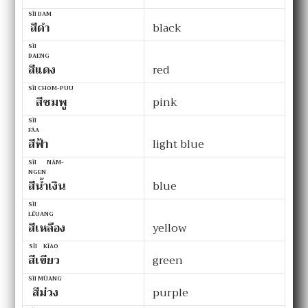
SĬI DAM
สีดำ
black
SĬI
DAENG
สีแดง
red
SĬI CHOM-PUU
สีชมพู
pink
SĬI
FÁA
สีฟ้า
light blue
SĬI NÁM-
NGEN
สีน้ำเงิน
blue
SĬI
LĔUANG
สีเหลือง
yellow
SĬI KĬAO
สีเขียว
green
SĬI MÛANG
สีม่วง
purple