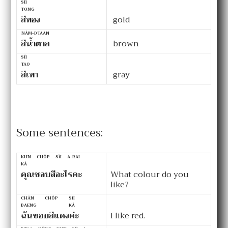
SĬI
TONG
สีทอง
gold
NÁM-DTAAN
สีน้ำตาล
brown
SĬI
TAO
สีเทา
gray
Some sentences:
KUN CHÔP SĬI A-RAI
KÁ
คุณชอบสีอะไรคะ
What colour do you
like?
CHĂN CHÔP SĬI
DAENG KÁ
ฉันชอบสีแดงค่ะ
I like red.