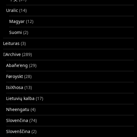
Uralic
(14)
Magyar
(12)
Suomi
(2)
Leituras
(3)
􏿽Archive
(289)
Abañe'eng
(29)
Føroyskt
(28)
IsiXhosa
(13)
Lietuvių kalba
(17)
Nheengatu
(4)
Slovenčina
(74)
Slovenščina
(2)