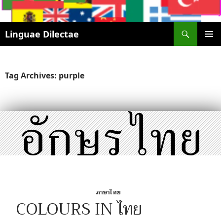
Search
Linguae Dilectae
SKIP
PRIMAR
TO
MENU
CONTENT
Tag Archives: purple
ภาษาไทย
COLOURS IN ไทย