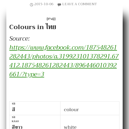
2015-10-06
LEAVE A COMMENT
[tʰāj]
Colours in
ไทย
Source:
https://www.facebook.com/187548261
282443/photos/a.319923101378291.67
412.187548261282443/896446010392
661/?type=3
SĬI
สี
colour
SĬI
KĂAO
สีขาว
white