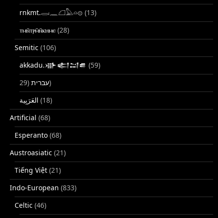
rnkmt.𓂋𓏺𓈖𓆎𓅓𓏏𓊖
(13)
ⲧⲙⲛ̄ⲧⲣⲙ̄ⲛ̄ⲕⲏⲙⲉ
(28)
Semitic
(106)
akkadu.𒀝𒅗𒁺𒌑
(59)
עברית
(29)
(18)
Artificial
(68)
Esperanto
(68)
Austroasiatic
(21)
Tiếng Việt
(21)
Indo-European
(833)
Celtic
(46)