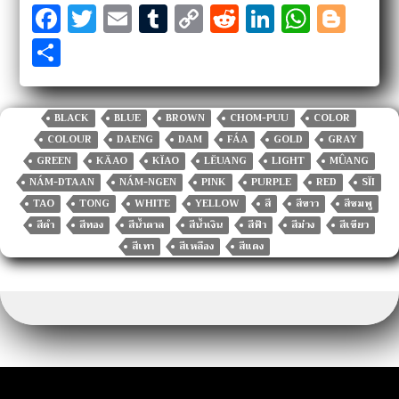
F
T
E
T
C
R
Li
W
Bl
a
w
m
u
o
e
n
h
o
S
c
it
ai
m
p
d
k
at
g
h
e
te
l
bl
y
di
e
s
g
ar
b
r
r
Li
t
dI
A
er
BLACK
BLUE
BROWN
CHOM-PUU
COLOR
e
COLOUR
DAENG
DAM
FÁA
GOLD
GRAY
o
n
n
p
GREEN
KĂAO
KĬAO
LĔUANG
LIGHT
MÛANG
o
k
p
NÁM-DTAAN
NÁM-NGEN
PINK
PURPLE
RED
SĬI
k
TAO
TONG
WHITE
YELLOW
สี
สีขาว
สีชมพู
สีดำ
สีทอง
สีน้ำตาล
สีน้ำเงิน
สีฟ้า
สีม่วง
สีเขียว
สีเทา
สีเหลือง
สีแดง