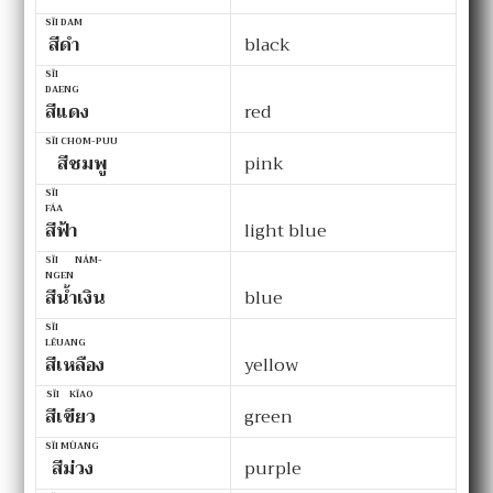
SĬI DAM
สีดำ
black
SĬI
DAENG
สีแดง
red
SĬI CHOM-PUU
สีชมพู
pink
SĬI
FÁA
สีฟ้า
light blue
SĬI NÁM-
NGEN
สีน้ำเงิน
blue
SĬI
LĔUANG
สีเหลือง
yellow
SĬI KĬAO
สีเขียว
green
SĬI MÛANG
สีม่วง
purple