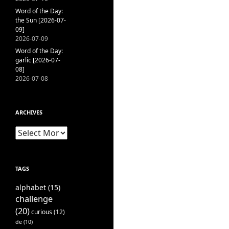
Word of the Day:
the Sun [2026-07-
09]
2026-07-09
Word of the Day:
garlic [2026-07-
08]
2026-07-08
ARCHIVES
Archives
TAGS
alphabet
(15)
challenge
(20)
curious
(12)
de
(10)