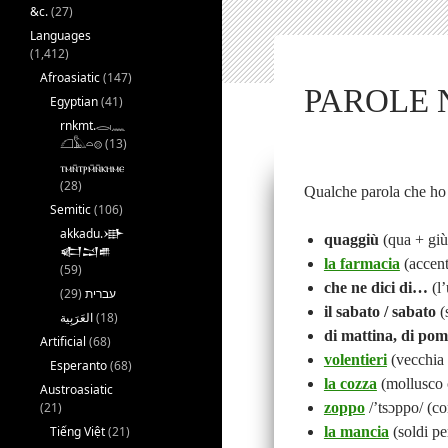
&c.
(27)
Languages
(1,412)
Afroasiatic
(147)
PAROLE N
Egyptian
(41)
rnkmt.𓂋𓏺𓈖
𓆎𓅓𓏏𓊖
(13)
ⲧⲙⲛ̄ⲧⲣⲙ̄ⲛ̄ⲕⲏⲙⲉ
(28)
Qualche parola che ho 
Semitic
(106)
akkadu.𒀝
quaggiù
(qua + giù
𒅗𒁺𒌑
la farmacia
(accento
(59)
che ne dici di…
(l’
(29)
עברית
il sabato / sabato
(
(18)
di mattina, di pome
Artificial
(68)
volentieri
(vecchia 
Esperanto
(68)
la cozza
(mollusco 
Austroasiatic
(21)
zoppo
/’tsɔppo/ (c
Tiếng Việt
(21)
la mancia
(soldi pe