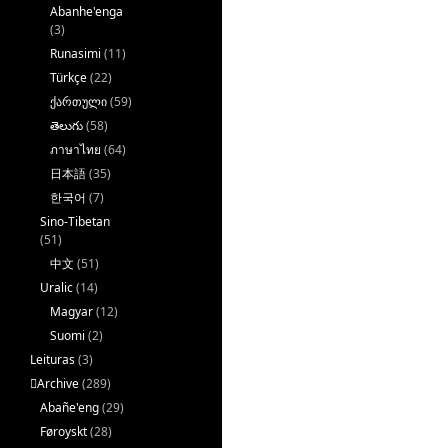
Abanhe'enga
(3)
Runasimi
(11)
Türkçe
(22)
ქართული
(59)
తెలుగు
(58)
ภาษาไทย
(64)
日本語
(35)
한국어
(7)
Sino-Tibetan
(51)
中文
(51)
Uralic
(14)
Magyar
(12)
Suomi
(2)
Leituras
(3)
􏿽Archive
(289)
Abañe'eng
(29)
Føroyskt
(28)