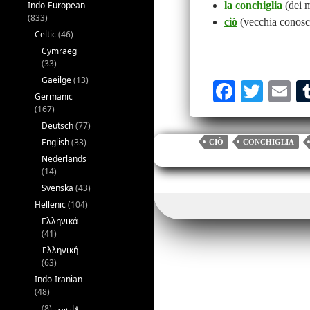
Indo-European
la conchiglia
(dei 
(833)
ciò
(vecchia conosce
Celtic
(46)
Cymraeg
(33)
Gaeilge
(13)
Fa
T
E
Germanic
ce
wi
m
(167)
Deutsch
(77)
bo
tte
ai
English
(33)
CIÒ
CONCHIGLIA
ok
r
Nederlands
(14)
Svenska
(43)
Hellenic
(104)
Ελληνικά
(41)
Ἑλληνική
(63)
Indo-Iranian
(48)
(8)
فارسی