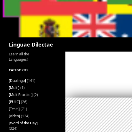
Search
Linguae Dilectae
Learn all the
Languages!
CATEGORIES
[Duolingo]
(141)
[Multi]
(1)
[MultiPractice]
(2)
[PULC]
(26)
[Tests]
(71)
[video]
(124)
[Word of the Day]
(324)