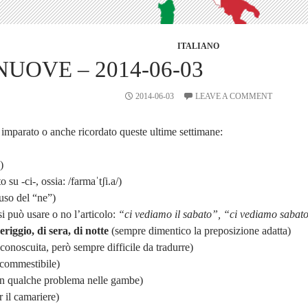
ITALIANO
UOVE – 2014-06-03
2014-06-03
LEAVE A COMMENT
imparato o anche ricordato queste ultime settimane:
)
 su -ci-, ossia: /farmaˈtʃi.a/)
uso del “ne”)
si può usare o no l’articolo:
“ci vediamo il sabato”, “ci vediamo sabat
riggio, di sera, di notte
(sempre dimentico la preposizione adatta)
conoscuita, però sempre difficile da tradurre)
commestibile)
on qualche problema nelle gambe)
r il camariere)