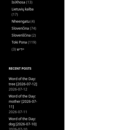
IsiXhosa
(13)
Lietuvių kalba
(17)
Nheengatu
(4)
Slovenčina
(74)
Slovenščina
(2)
Toki Pona
(119)
(3)
ייִדיש
RECENT POSTS
Word of the Day:
tree [2026-07-12]
2026-07-12
Word of the Day:
mother [2026-07-
11]
2026-07-11
Word of the Day:
dog [2026-07-10]
2026-07-10