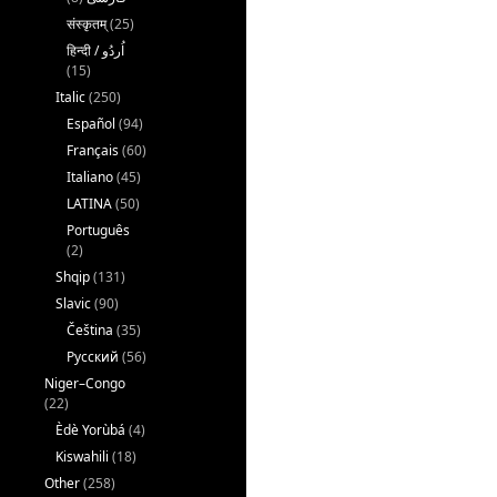
संस्कृतम्
(25)
(15)
Italic
(250)
Español
(94)
Français
(60)
Italiano
(45)
LATINA
(50)
Português
(2)
Shqip
(131)
Slavic
(90)
Čeština
(35)
Русский
(56)
Niger–Congo
(22)
Èdè Yorùbá
(4)
Kiswahili
(18)
Other
(258)