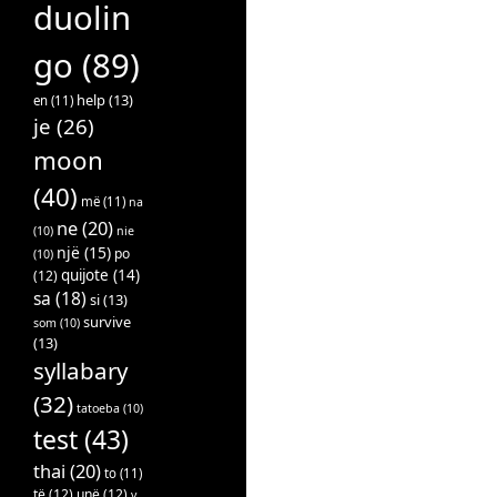
duolin
go
(89)
help
(13)
en
(11)
je
(26)
moon
(40)
më
(11)
na
ne
(20)
(10)
nie
një
(15)
po
(10)
quijote
(14)
(12)
sa
(18)
si
(13)
survive
som
(10)
(13)
syllabary
(32)
tatoeba
(10)
test
(43)
thai
(20)
to
(11)
të
(12)
unë
(12)
v