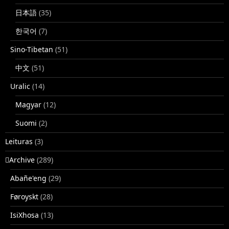
日本語
(35)
한국어
(7)
Sino-Tibetan
(51)
中文
(51)
Uralic
(14)
Magyar
(12)
Suomi
(2)
Leituras
(3)
􏿽Archive
(289)
Abañe'eng
(29)
Føroyskt
(28)
IsiXhosa
(13)