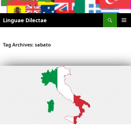
Search
Linguae Dilectae
SKIP
PRIMAR
TO
MENU
CONTENT
Tag Archives: sabato