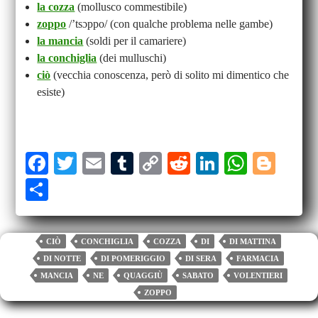
la cozza
(mollusco commestibile)
zoppo
/’tsɔppo/ (con qualche problema nelle gambe)
la mancia
(soldi per il camariere)
la conchiglia
(dei mulluschi)
ciò
(vecchia conoscenza, però di solito mi dimentico che
esiste)
Fa
T
E
T
C
R
Li
W
Bl
ce
wi
m
u
op
ed
nk
ha
og
S
bo
tte
ail
m
y
di
ed
ts
ge
ha
ok
r
bl
Li
t
In
A
r
re
CIÒ
CONCHIGLIA
COZZA
DI
DI MATTINA
r
nk
pp
DI NOTTE
DI POMERIGGIO
DI SERA
FARMACIA
MANCIA
NE
QUAGGIÙ
SABATO
VOLENTIERI
ZOPPO