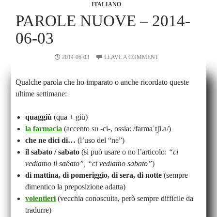
ITALIANO
PAROLE NUOVE – 2014-
06-03
2014-06-03
LEAVE A COMMENT
Qualche parola che ho imparato o anche ricordato queste
ultime settimane:
quaggiù
(qua + giù)
la farmacia
(accento su -ci-, ossia: /farmaˈtʃi.a/)
che ne dici di…
(l’uso del “ne”)
il sabato / sabato
(si può usare o no l’articolo:
“ci
vediamo il sabato”, “ci vediamo sabato”
)
di mattina, di pomeriggio, di sera, di notte
(sempre
dimentico la preposizione adatta)
volentieri
(vecchia conoscuita, però sempre difficile da
tradurre)