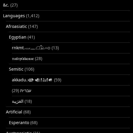
&c.
(27)
Languages
(1,412)
Afroasiatic
(147)
Egyptian
(41)
rnkmt.𓂋𓏺𓈖𓆎𓅓𓏏𓊖
(13)
ⲧⲙⲛ̄ⲧⲣⲙ̄ⲛ̄ⲕⲏⲙⲉ
(28)
Semitic
(106)
akkadu.𒀝𒅗𒁺𒌑
(59)
(29)
עברית
(18)
Artificial
(68)
Esperanto
(68)