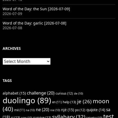
Word of the Day: the Sun [2026-07-09]
2026-07-09
Word of the Day: garlic [2026-07-08]
2026-07-08
ARCHIVES
Archives
TAGS
challenge
(20)
alphabet
(15)
curious
(12)
de
(10)
duolingo
(89)
moon
je
(26)
help
(13)
en
(11)
(40)
ne
(20)
sa
një
(15)
quijote
(14)
po
(12)
më
(11)
na
(10)
nie
(10)
test
syllabary
(32)
(18)
si
(13)
survive
(13)
som
(10)
tatoeba
(10)