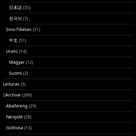
日本語
(35)
한국어
(7)
Sino-Tibetan
(51)
中文
(51)
Uralic
(14)
Magyar
(12)
Suomi
(2)
Leituras
(3)
􏿽Archive
(289)
Abañe'eng
(29)
Føroyskt
(28)
IsiXhosa
(13)