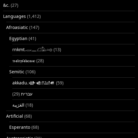
&c.
(27)
Languages
(1,412)
Afroasiatic
(147)
Egyptian
(41)
rnkmt.𓂋𓏺𓈖𓆎𓅓𓏏𓊖
(13)
ⲧⲙⲛ̄ⲧⲣⲙ̄ⲛ̄ⲕⲏⲙⲉ
(28)
Semitic
(106)
akkadu.𒀝𒅗𒁺𒌑
(59)
(29)
עברית
(18)
Artificial
(68)
Esperanto
(68)