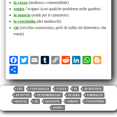
la cozza
(mollusco commestibile)
zoppo
/’tsɔppo/ (con qualche problema nelle gambe)
la mancia
(soldi per il camariere)
la conchiglia
(dei mulluschi)
ciò
(vecchia conoscenza, però di solito mi dimentico che
esiste)
Fa
T
E
T
C
R
Li
W
Bl
ce
wi
m
u
op
ed
nk
ha
og
S
bo
tte
ail
m
y
di
ed
ts
ge
ha
ok
r
bl
Li
t
In
A
r
re
CIÒ
CONCHIGLIA
COZZA
DI
DI MATTINA
r
nk
pp
DI NOTTE
DI POMERIGGIO
DI SERA
FARMACIA
MANCIA
NE
QUAGGIÙ
SABATO
VOLENTIERI
ZOPPO