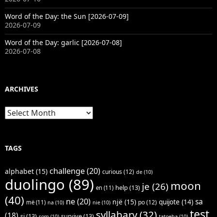
Word of the Day: the Sun [2026-07-09]
2026-07-09
Word of the Day: garlic [2026-07-08]
2026-07-08
ARCHIVES
Archives
TAGS
challenge
(20)
alphabet
(15)
curious
(12)
de
(10)
duolingo
(89)
moon
je
(26)
help
(13)
en
(11)
(40)
ne
(20)
sa
një
(15)
quijote
(14)
po
(12)
më
(11)
na
(10)
nie
(10)
test
syllabary
(32)
(18)
si
(13)
survive
(13)
som
(10)
tatoeba
(10)