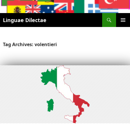
Search
Linguae Dilectae
SKIP
PRIMAR
TO
MENU
CONTENT
Tag Archives: volentieri