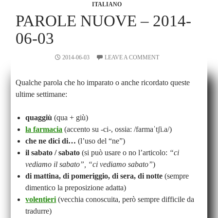
ITALIANO
PAROLE NUOVE – 2014-
06-03
2014-06-03
LEAVE A COMMENT
Qualche parola che ho imparato o anche ricordato queste
ultime settimane:
quaggiù
(qua + giù)
la farmacia
(accento su -ci-, ossia: /farmaˈtʃi.a/)
che ne dici di…
(l’uso del “ne”)
il sabato / sabato
(si può usare o no l’articolo:
“ci
vediamo il sabato”, “ci vediamo sabato”
)
di mattina, di pomeriggio, di sera, di notte
(sempre
dimentico la preposizione adatta)
volentieri
(vecchia conoscuita, però sempre difficile da
tradurre)