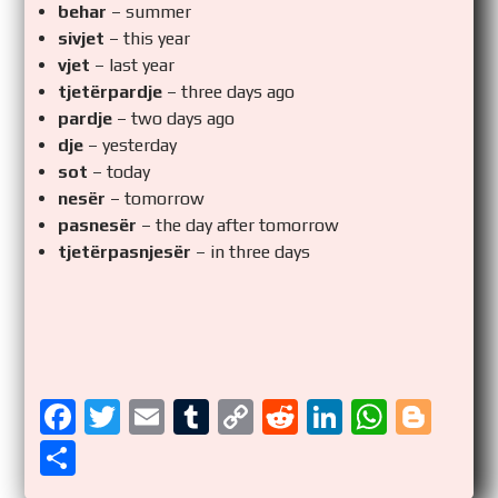
behar
– summer
sivjet
– this year
vjet
– last year
tjetërpardje
– three days ago
pardje
– two days ago
dje
– yesterday
sot
– today
nesër
– tomorrow
pasnesër
– the day after tomorrow
tjetërpasnjesër
– in three days
F
T
E
T
C
R
Li
W
Bl
a
wi
m
u
o
e
n
h
o
S
ce
tt
ail
m
p
d
k
at
g
h