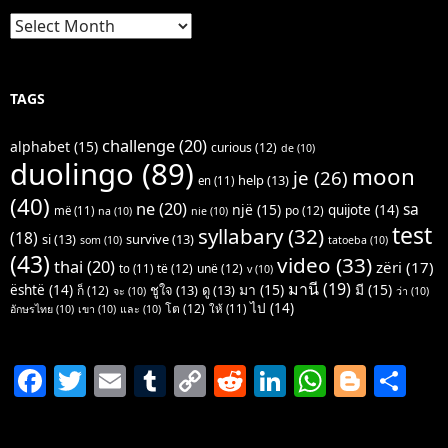
Archives
TAGS
challenge
(20)
alphabet
(15)
curious
(12)
de
(10)
duolingo
(89)
moon
je
(26)
help
(13)
en
(11)
(40)
ne
(20)
sa
një
(15)
quijote
(14)
po
(12)
më
(11)
na
(10)
nie
(10)
test
syllabary
(32)
(18)
si
(13)
survive
(13)
som
(10)
tatoeba
(10)
(43)
video
(33)
thai
(20)
zëri
(17)
të
(12)
unë
(12)
to
(11)
v
(10)
มานี
(19)
มา
(15)
มี
(15)
është
(14)
ชูใจ
(13)
ดู
(13)
ก็
(12)
จะ
(10)
ว่า
(10)
ไป
(14)
โต
(12)
ให้
(11)
อักษรไทย
(10)
เขา
(10)
และ
(10)
F
T
E
T
C
R
Li
W
Bl
S
a
w
m
u
o
e
n
h
o
h
c
itt
ai
m
p
d
k
at
g
ar