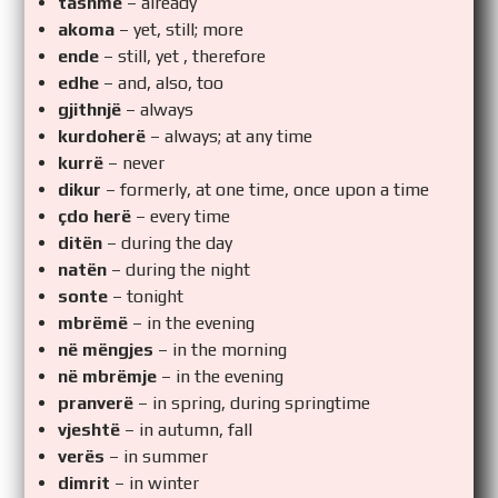
tashmë
– already
akoma
– yet, still; more
ende
– still, yet , therefore
edhe
– and, also, too
gjithnjë
– always
kurdoherë
– always; at any time
kurrë
– never
dikur
– formerly, at one time, once upon a time
çdo herë
– every time
ditën
– during the day
natën
– during the night
sonte
– tonight
mbrëmë
– in the evening
në mëngjes
– in the morning
në mbrëmje
– in the evening
pranverë
– in spring, during springtime
vjeshtë
– in autumn, fall
verës
– in summer
dimrit
– in winter