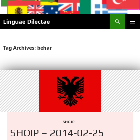
Search
Linguae Dilectae
SKIP
PRIMAR
TO
MENU
CONTENT
Tag Archives: behar
SHQIP
SHQIP – 2014-02-25