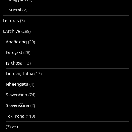
Suomi
(2)
Leituras
(3)
􏿽Archive
(289)
Abañe'eng
(29)
Føroyskt
(28)
IsiXhosa
(13)
Lietuvių kalba
(17)
Nheengatu
(4)
Slovenčina
(74)
Slovenščina
(2)
Toki Pona
(119)
(3)
ייִדיש