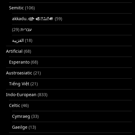
Semitic
(106)
akkadu.𒀝𒅗𒁺𒌑
(59)
(29)
עברית
(18)
Artificial
(68)
Esperanto
(68)
Austroasiatic
(21)
Tiếng Việt
(21)
Indo-European
(833)
Celtic
(46)
Cymraeg
(33)
Gaeilge
(13)