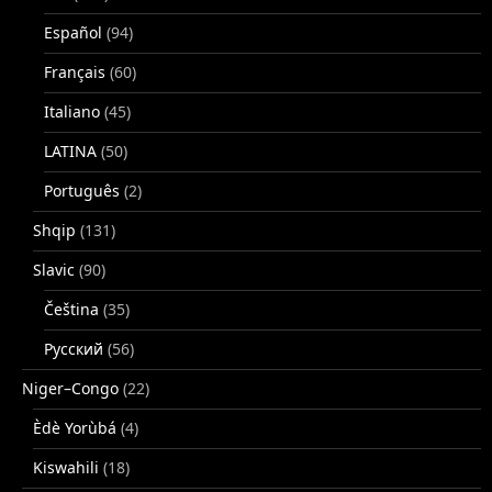
Español
(94)
Français
(60)
Italiano
(45)
LATINA
(50)
Português
(2)
Shqip
(131)
Slavic
(90)
Čeština
(35)
Русский
(56)
Niger–Congo
(22)
Èdè Yorùbá
(4)
Kiswahili
(18)