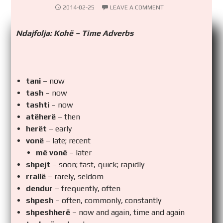
2014-02-25
LEAVE A COMMENT
Ndajfolja: Kohë – Time Adverbs
tani
– now
tash
– now
tashti
– now
atëherë
– then
herët
– early
vonë
– late; recent
më vonë
– later
shpejt
– soon; fast, quick; rapidly
rrallë
– rarely, seldom
dendur
– frequently, often
shpesh
– often, commonly, constantly
shpeshherë
– now and again, time and again