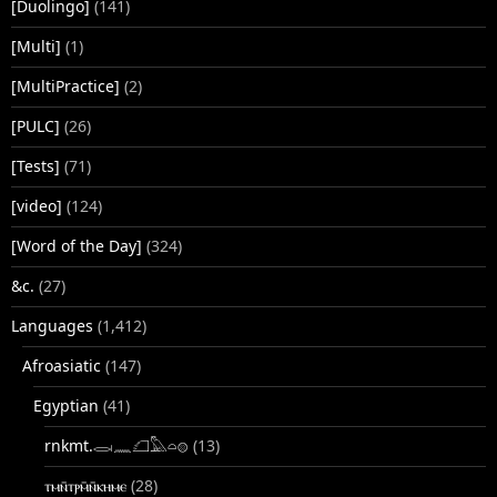
[Duolingo]
(141)
[Multi]
(1)
[MultiPractice]
(2)
[PULC]
(26)
[Tests]
(71)
[video]
(124)
[Word of the Day]
(324)
&c.
(27)
Languages
(1,412)
Afroasiatic
(147)
Egyptian
(41)
rnkmt.𓂋𓏺𓈖𓆎𓅓𓏏𓊖
(13)
ⲧⲙⲛ̄ⲧⲣⲙ̄ⲛ̄ⲕⲏⲙⲉ
(28)