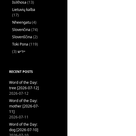
IsiXhosa
(13)
Lietuvių kalba
(17)
Nheengatu
(4)
Slovenčina
(74)
Slovenščina
(2)
Toki Pona
(119)
(3)
ייִדיש
RECENT POSTS
Word of the Day:
tree [2026-07-12]
2026-07-12
Word of the Day:
mother [2026-07-
11]
2026-07-11
Word of the Day:
dog [2026-07-10]
2026-07-10