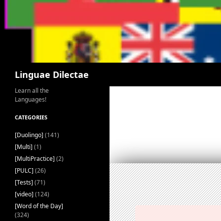
Search
Linguae Dilectae
Learn all the
Languages!
CATEGORIES
[Duolingo]
(141)
[Multi]
(1)
[MultiPractice]
(2)
[PULC]
(26)
[Tests]
(71)
[video]
(124)
[Word of the Day]
(324)