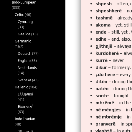
Indo-European
shpesh
– often, 
(833)
shpeshherë
– no
Celtic
(46)
tashmë
– alread
Cymraeg
akoma
– yet, stil
(33)
ende
– still, yet 
Gaeilge
(13)
edhe
– and, also,
Germanic
gjithnjë
– always
(167)
kurdoherë
– alwa
Deutsch
(77)
kurrë
– never
English
(33)
dikur
– formerly,
Nederlands
(14)
çdo herë
– every
Svenska
(43)
ditën
– during th
Hellenic
(104)
natën
– during th
Ελληνικά
sonte
– tonight
(41)
mbrëmë
– in the
Ἑλληνική
në mëngjes
– in 
(63)
në mbrëmje
– in
Indo-Iranian
pranverë
– in sp
(48)
vjeshtë
– in autu
(8)
فارسی