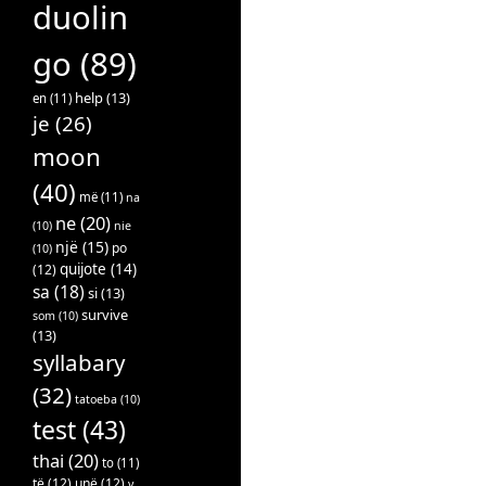
duolin
go
(89)
help
(13)
en
(11)
je
(26)
moon
(40)
më
(11)
na
ne
(20)
(10)
nie
një
(15)
po
(10)
quijote
(14)
(12)
sa
(18)
si
(13)
survive
som
(10)
(13)
syllabary
(32)
tatoeba
(10)
test
(43)
thai
(20)
to
(11)
të
(12)
unë
(12)
v