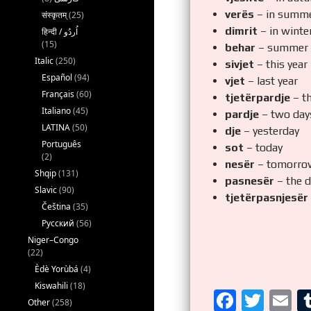
verës
– in summ
संस्कृतम्
(25)
dimrit
– in winte
(15)
behar
– summer
Italic
(250)
sivjet
– this year
Español
(94)
vjet
– last year
Français
(60)
tjetërpardje
– th
Italiano
(45)
pardje
– two day
LATINA
(50)
dje
– yesterday
Português
sot
– today
(2)
nesër
– tomorro
Shqip
(131)
pasnesër
– the d
Slavic
(90)
tjetërpasnjesër
Čeština
(35)
Русский
(56)
Niger–Congo
(22)
Èdè Yorùbá
(4)
Kiswahili
(18)
F
T
E
Other
(258)