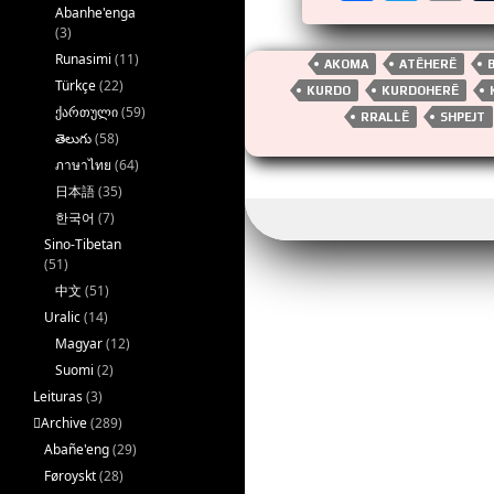
a
wi
m
Abanhe'enga
(3)
ce
tt
ai
Runasimi
(11)
AKOMA
ATËHERË
b
er
Türkçe
(22)
KURDO
KURDOHERË
ქართული
(59)
o
RRALLË
SHPEJT
తెలుగు
(58)
o
ภาษาไทย
(64)
k
日本語
(35)
한국어
(7)
Sino-Tibetan
(51)
中文
(51)
Uralic
(14)
Magyar
(12)
Suomi
(2)
Leituras
(3)
􏿽Archive
(289)
Abañe'eng
(29)
Føroyskt
(28)