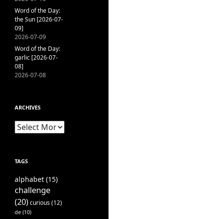
Word of the Day:
the Sun [2026-07-
09]
2026-07-09
Word of the Day:
garlic [2026-07-
08]
2026-07-08
ARCHIVES
Archives
TAGS
alphabet
(15)
challenge
(20)
curious
(12)
de
(10)