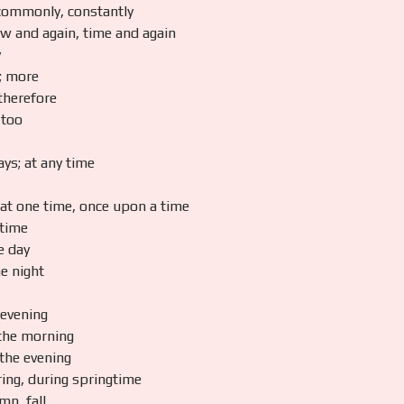
commonly, constantly
w and again, time and again
y
l; more
, therefore
 too
ys; at any time
 at one time, once upon a time
 time
e day
e night
 evening
the morning
 the evening
ring, during springtime
mn, fall