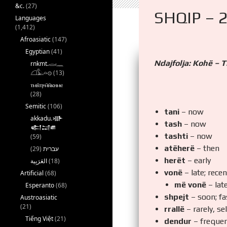
&c.
(27)
SHQIP – 
Languages
(1,412)
Afroasiatic
(147)
Egyptian
(41)
Ndajfolja: Kohë – 
rnkmt.𓂋𓏺𓈖
𓆎𓅓𓏏𓊖
(13)
ⲧⲙⲛ̄ⲧⲣⲙ̄ⲛ̄ⲕⲏⲙⲉ
(28)
Semitic
(106)
tani
– now
akkadu.𒀝
tash
– now
𒅗𒁺𒌑
tashti
– now
(59)
atëherë
– then
(29)
עברית
herët
– early
(18)
vonë
– late; recen
Artificial
(68)
më vonë
– lat
Esperanto
(68)
shpejt
– soon; fas
Austroasiatic
(21)
rrallë
– rarely, s
Tiếng Việt
(21)
dendur
– frequen