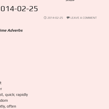
SHQIP
2014-02-25
2014-02-25
LEAVE A COMMENT
Time Adverbs
t
er
t, quick; rapidly
eldom
tly, often