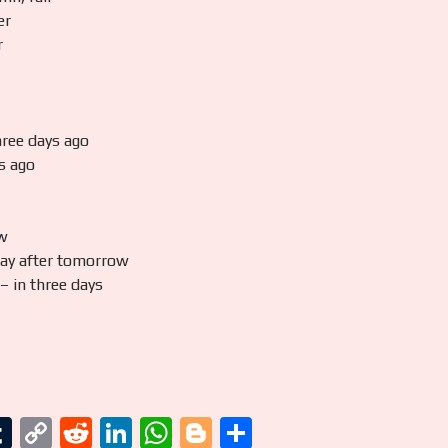
er
r
ree days ago
s ago
w
ay after tomorrow
– in three days
T
C
R
Li
W
Bl
S