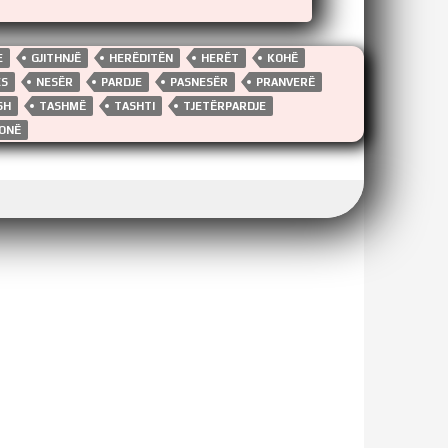
E
GJITHNJË
HERËDITËN
HERËT
KOHË
ES
NESËR
PARDJE
PASNESËR
PRANVERË
SH
TASHMË
TASHTI
TJETËRPARDJE
ONË