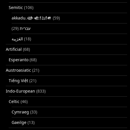
Semitic
(106)
akkadu.𒀝𒅗𒁺𒌑
(59)
(29)
עברית
(18)
Artificial
(68)
Esperanto
(68)
Austroasiatic
(21)
Tiếng Việt
(21)
Indo-European
(833)
Celtic
(46)
Cymraeg
(33)
Gaeilge
(13)