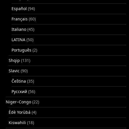
Español
(94)
Français
(60)
Italiano
(45)
LATINA
(50)
Português
(2)
Shqip
(131)
Slavic
(90)
Čeština
(35)
Русский
(56)
Niger–Congo
(22)
Èdè Yorùbá
(4)
Kiswahili
(18)