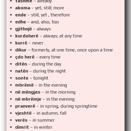
tashmë
– already
akoma
– yet, still; more
ende
– still, yet , therefore
edhe
– and, also, too
gjithnjë
– always
kurdoherë
– always; at any time
kurrë
– never
dikur
– formerly, at one time, once upon a time
çdo herë
– every time
ditën
– during the day
natën
– during the night
sonte
– tonight
mbrëmë
– in the evening
në mëngjes
– in the morning
në mbrëmje
– in the evening
pranverë
– in spring, during springtime
vjeshtë
– in autumn, fall
verës
– in summer
dimrit
– in winter