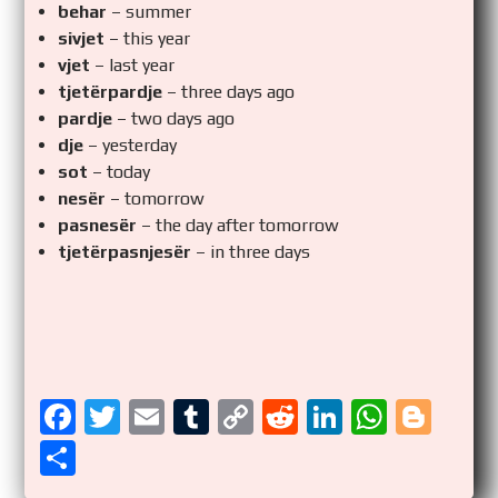
behar
– summer
sivjet
– this year
vjet
– last year
tjetërpardje
– three days ago
pardje
– two days ago
dje
– yesterday
sot
– today
nesër
– tomorrow
pasnesër
– the day after tomorrow
tjetërpasnjesër
– in three days
F
T
E
T
C
R
Li
W
Bl
a
wi
m
u
o
e
n
h
o
S
ce
tt
ail
m
p
d
k
at
g
h