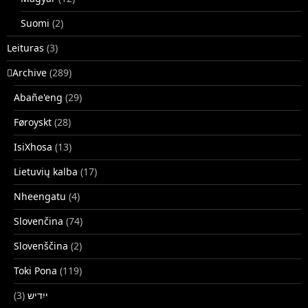
Suomi
(2)
Leituras
(3)
􏿽Archive
(289)
Abañe'eng
(29)
Føroyskt
(28)
IsiXhosa
(13)
Lietuvių kalba
(17)
Nheengatu
(4)
Slovenčina
(74)
Slovenščina
(2)
Toki Pona
(119)
(3)
ייִדיש