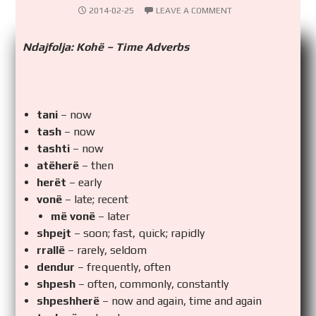
2014-02-25
LEAVE A COMMENT
Ndajfolja: Kohë – Time Adverbs
tani
– now
tash
– now
tashti
– now
atëherë
– then
herët
– early
vonë
– late; recent
më vonë
– later
shpejt
– soon; fast, quick; rapidly
rrallë
– rarely, seldom
dendur
– frequently, often
shpesh
– often, commonly, constantly
shpeshherë
– now and again, time and again