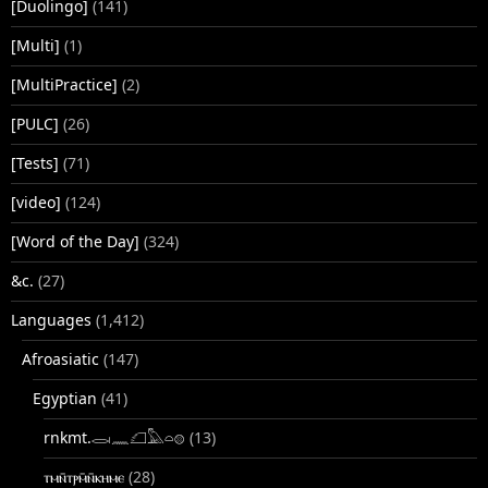
[Duolingo]
(141)
[Multi]
(1)
[MultiPractice]
(2)
[PULC]
(26)
[Tests]
(71)
[video]
(124)
[Word of the Day]
(324)
&c.
(27)
Languages
(1,412)
Afroasiatic
(147)
Egyptian
(41)
rnkmt.𓂋𓏺𓈖𓆎𓅓𓏏𓊖
(13)
ⲧⲙⲛ̄ⲧⲣⲙ̄ⲛ̄ⲕⲏⲙⲉ
(28)