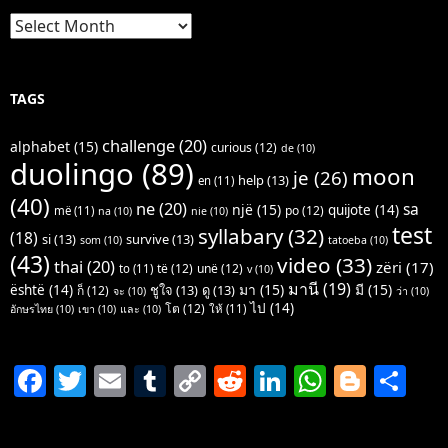
Archives
TAGS
challenge
(20)
alphabet
(15)
curious
(12)
de
(10)
duolingo
(89)
moon
je
(26)
help
(13)
en
(11)
(40)
ne
(20)
sa
një
(15)
quijote
(14)
po
(12)
më
(11)
na
(10)
nie
(10)
test
syllabary
(32)
(18)
si
(13)
survive
(13)
som
(10)
tatoeba
(10)
(43)
video
(33)
thai
(20)
zëri
(17)
të
(12)
unë
(12)
to
(11)
v
(10)
มานี
(19)
มา
(15)
มี
(15)
është
(14)
ชูใจ
(13)
ดู
(13)
ก็
(12)
จะ
(10)
ว่า
(10)
ไป
(14)
โต
(12)
ให้
(11)
อักษรไทย
(10)
เขา
(10)
และ
(10)
F
T
E
T
C
R
Li
W
Bl
S
a
w
m
u
o
e
n
h
o
h
c
itt
ai
m
p
d
k
at
g
ar