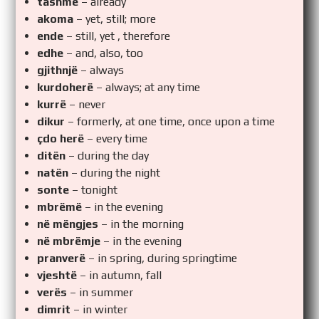
tashmë
– already
akoma
– yet, still; more
ende
– still, yet , therefore
edhe
– and, also, too
gjithnjë
– always
kurdoherë
– always; at any time
kurrë
– never
dikur
– formerly, at one time, once upon a time
çdo herë
– every time
ditën
– during the day
natën
– during the night
sonte
– tonight
mbrëmë
– in the evening
në mëngjes
– in the morning
në mbrëmje
– in the evening
pranverë
– in spring, during springtime
vjeshtë
– in autumn, fall
verës
– in summer
dimrit
– in winter