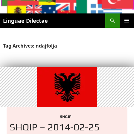
Search
Linguae Dilectae
SKIP
PRIMAR
TO
MENU
CONTENT
Tag Archives: ndajfolja
SHQIP
SHQIP – 2014-02-25