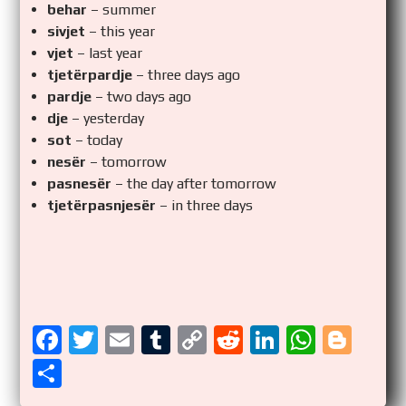
behar
– summer
sivjet
– this year
vjet
– last year
tjetërpardje
– three days ago
pardje
– two days ago
dje
– yesterday
sot
– today
nesër
– tomorrow
pasnesër
– the day after tomorrow
tjetërpasnjesër
– in three days
F
T
E
T
C
R
Li
W
Bl
a
wi
m
u
o
e
n
h
o
S
ce
tt
ail
m
p
d
k
at
g
h