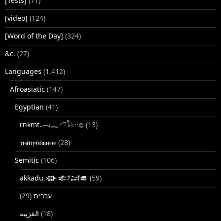
[Tests]
(71)
[video]
(124)
[Word of the Day]
(324)
&c.
(27)
Languages
(1,412)
Afroasiatic
(147)
Egyptian
(41)
rnkmt.𓂋𓏺𓈖𓆎𓅓𓏏𓊖
(13)
ⲧⲙⲛ̄ⲧⲣⲙ̄ⲛ̄ⲕⲏⲙⲉ
(28)
Semitic
(106)
akkadu.𒀝𒅗𒁺𒌑
(59)
(29)
עברית
(18)