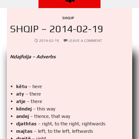
SHQIP
SHQIP – 2014-02-19
2014-02-19
LEAVE A COMMENT
Ndajfolja – Adverbs
këtu
– here
aty
– there
atje
– there
këndej
– this way
andej
– thence, that way
djathtas
– right, to the right, rightwards
majtas
– left, to the left, leftwards
drejtë
– right