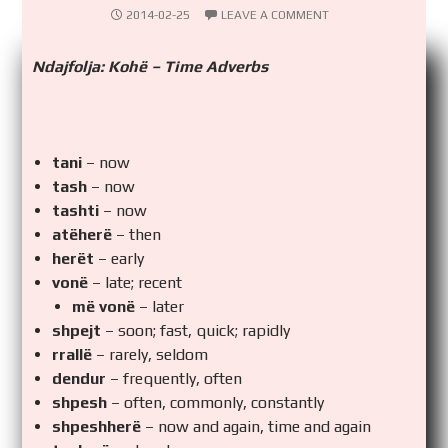
2014-02-25
LEAVE A COMMENT
Ndajfolja: Kohë – Time Adverbs
tani
– now
tash
– now
tashti
– now
atëherë
– then
herët
– early
vonë
– late; recent
më vonë
– later
shpejt
– soon; fast, quick; rapidly
rrallë
– rarely, seldom
dendur
– frequently, often
shpesh
– often, commonly, constantly
shpeshherë
– now and again, time and again