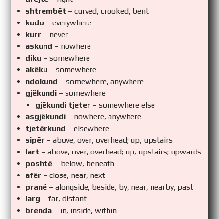
shtrembët
– curved, crooked, bent
kudo
– everywhere
kurr
– never
askund
– nowhere
diku
– somewhere
akëku
– somewhere
ndokund
– somewhere, anywhere
gjëkundi
– somewhere
gjëkundi tjeter
– somewhere else
asgjëkundi
– nowhere, anywhere
tjetërkund
– elsewhere
sipër
– above, over, overhead; up, upstairs
lart
– above, over, overhead; up, upstairs; upwards
poshtë
– below, beneath
afër
– close, near, next
pranë
– alongside, beside, by, near, nearby, past
larg
– far, distant
brenda
– in, inside, within