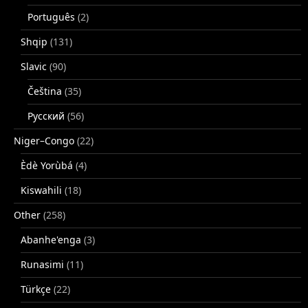
Português
(2)
Shqip
(131)
Slavic
(90)
Čeština
(35)
Русский
(56)
Niger–Congo
(22)
Èdè Yorùbá
(4)
Kiswahili
(18)
Other
(258)
Abanhe'enga
(3)
Runasimi
(11)
Türkçe
(22)