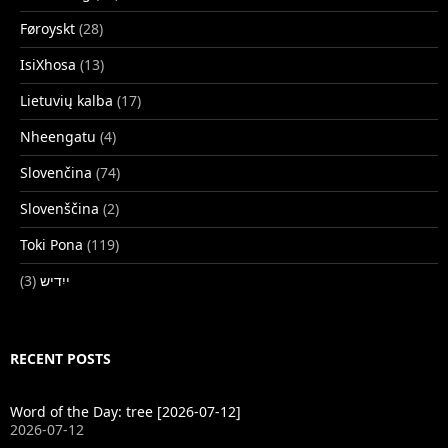
Føroyskt
(28)
IsiXhosa
(13)
Lietuvių kalba
(17)
Nheengatu
(4)
Slovenčina
(74)
Slovenščina
(2)
Toki Pona
(119)
(3)
ייִדיש
RECENT POSTS
Word of the Day: tree [2026-07-12]
2026-07-12