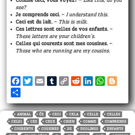
Comme ceci, vous voyez?
–
Like this, do you
see?
Je comprends ceci.
–
I understand this.
Ceci est
du lait.
–
This is milk.
Ces lettres sont celles de vos enfants.
–
These letters are your children’s.
Celles qui courents sont mes cousines.
–
Those who are running are my cousins.
F
T
E
T
C
R
Li
W
Bl
a
w
m
u
o
e
n
h
o
S
c
it
ai
m
p
d
k
a
g
h
e
te
l
bl
y
di
e
ts
g
a
ANIMAL
ĈE
CECI
CELA
CELLE
CELLES
b
r
r
Li
t
dI
A
e
r
CELUI
CES
CEUX
CHIEN
COMME
COMPRENDS
o
n
n
p
r
e
COURENTS
COUSINES
DE
DUOLINGO
ENFANTS