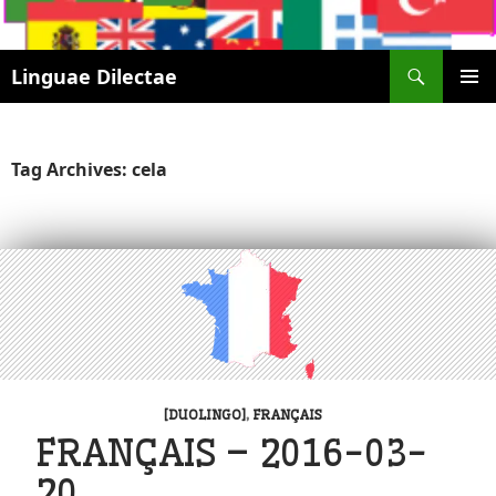
Search
Linguae Dilectae
SKIP
PRIMAR
TO
MENU
CONTENT
Tag Archives: cela
[DUOLINGO]
,
FRANÇAIS
FRANÇAIS – 2016-03-
20