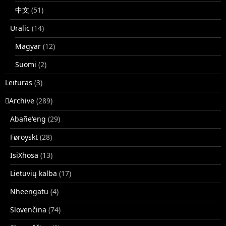
中文
(51)
Uralic
(14)
Magyar
(12)
Suomi
(2)
Leituras
(3)
􏿽Archive
(289)
Abañe'eng
(29)
Føroyskt
(28)
IsiXhosa
(13)
Lietuvių kalba
(17)
Nheengatu
(4)
Slovenčina
(74)