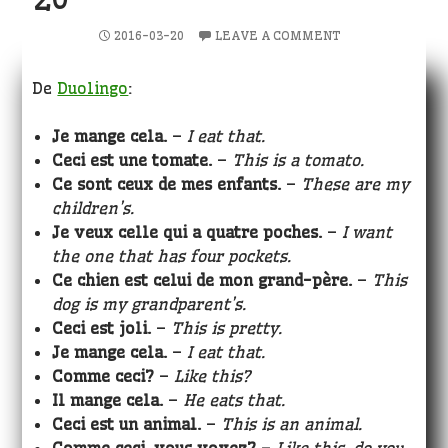
2016-03-20
LEAVE A COMMENT
De
Duolingo
:
Je mange cela.
–
I eat that.
Ceci est une tomate.
–
This is a tomato.
Ce sont ceux de mes enfants.
–
These are my
children’s.
Je veux celle qui a quatre poches.
–
I want
the one that has four pockets.
Ce chien est celui de mon grand-père.
–
This
dog is my grandparent’s.
Ceci est joli.
–
This is pretty.
Je mange cela.
–
I eat that.
Comme ceci?
–
Like this?
Il mange cela.
–
He eats that.
Ceci est un animal.
–
This is an animal.