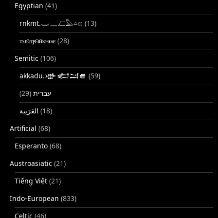
Egyptian
(41)
rnkmt.𓂋𓏺𓈖𓆎𓅓𓏏𓊖
(13)
ⲧⲙⲛ̄ⲧⲣⲙ̄ⲛ̄ⲕⲏⲙⲉ
(28)
Semitic
(106)
akkadu.𒀝𒅗𒁺𒌑
(59)
(29)
עברית
(18)
Artificial
(68)
Esperanto
(68)
Austroasiatic
(21)
Tiếng Việt
(21)
Indo-European
(833)
Celtic
(46)