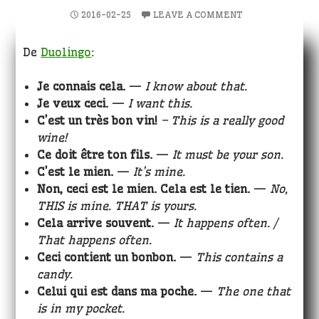
2016-02-25
LEAVE A COMMENT
De
Duolingo
:
Je connais cela.
—
I know about that.
Je veux ceci.
—
I want this.
C’est un très bon vin!
– This is a really good
wine!
Ce doit être ton fils.
—
It must be your son.
C’est le mien.
—
It’s mine.
Non, ceci est le mien. Cela est le tien.
—
No,
THIS is mine. THAT is yours.
Cela arrive souvent.
—
It happens often. /
That happens often.
Ceci contient un bonbon.
—
This contains a
candy.
Celui qui est dans ma poche.
—
The one that
is in my pocket.