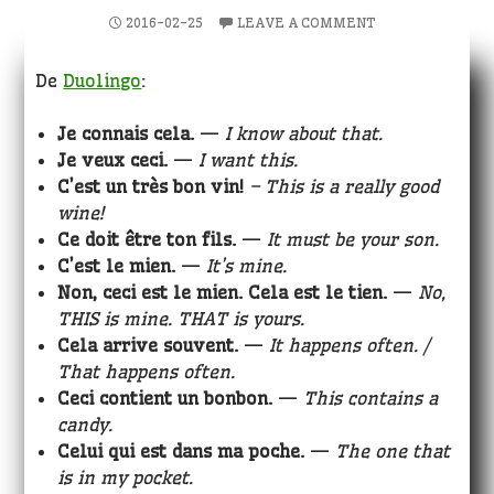
2016-02-25
LEAVE A COMMENT
De
Duolingo
:
Je connais cela.
—
I know about that.
Je veux ceci.
—
I want this.
C’est un très bon vin!
– This is a really good
wine!
Ce doit être ton fils.
—
It must be your son.
C’est le mien.
—
It’s mine.
Non, ceci est le mien. Cela est le tien.
—
No,
THIS is mine. THAT is yours.
Cela arrive souvent.
—
It happens often. /
That happens often.
Ceci contient un bonbon.
—
This contains a
candy.
Celui qui est dans ma poche.
—
The one that
is in my pocket.