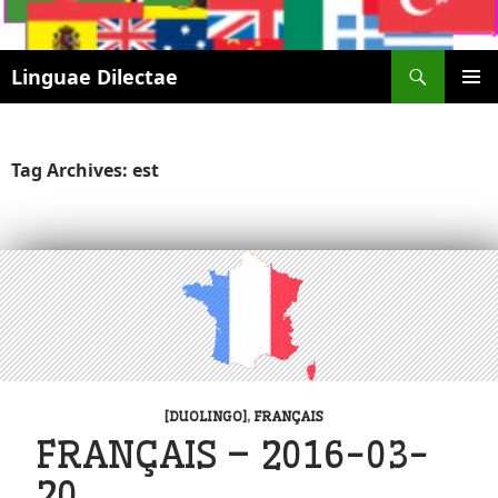
Search
Linguae Dilectae
SKIP
PRIMAR
TO
MENU
CONTENT
Tag Archives: est
[DUOLINGO]
,
FRANÇAIS
FRANÇAIS – 2016-03-
20