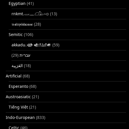
Egyptian
(41)
rnkmt.𓂋𓏺𓈖𓆎𓅓𓏏𓊖
(13)
ⲧⲙⲛ̄ⲧⲣⲙ̄ⲛ̄ⲕⲏⲙⲉ
(28)
Semitic
(106)
akkadu.𒀝𒅗𒁺𒌑
(59)
(29)
עברית
(18)
Artificial
(68)
Esperanto
(68)
Austroasiatic
(21)
Tiếng Việt
(21)
Indo-European
(833)
Celtic
(46)