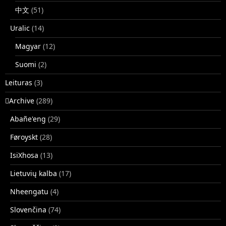
中文
(51)
Uralic
(14)
Magyar
(12)
Suomi
(2)
Leituras
(3)
􏿽Archive
(289)
Abañe'eng
(29)
Føroyskt
(28)
IsiXhosa
(13)
Lietuvių kalba
(17)
Nheengatu
(4)
Slovenčina
(74)