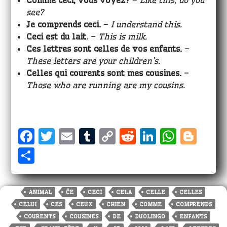
Comme ceci, vous voyez?
–
Like this, do you
see?
Je comprends ceci.
–
I understand this.
Ceci est
du lait.
–
This is milk.
Ces lettres sont celles de vos enfants.
–
These letters are your children’s.
Celles qui courents sont mes cousines.
–
Those who are running are my cousins.
F
T
E
T
C
R
Li
W
Bl
a
w
m
u
o
e
n
h
o
S
c
it
ai
m
p
d
k
a
g
h
e
te
l
bl
y
di
e
ts
g
a
ANIMAL
ĈE
CECI
CELA
CELLE
CELLES
b
r
r
Li
t
dI
A
e
r
CELUI
CES
CEUX
CHIEN
COMME
COMPRENDS
o
n
n
p
r
e
COURENTS
COUSINES
DE
DUOLINGO
ENFANTS