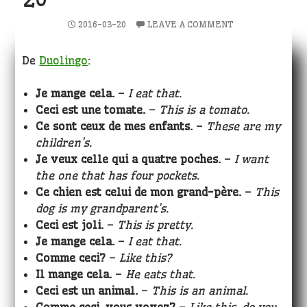
2016-03-20
LEAVE A COMMENT
De
Duolingo
:
Je mange cela.
–
I eat that.
Ceci est une tomate.
–
This is a tomato.
Ce sont ceux de mes enfants.
–
These are my
children’s.
Je veux celle qui a quatre poches.
–
I want
the one that has four pockets.
Ce chien est celui de mon grand-père.
–
This
dog is my grandparent’s.
Ceci est joli.
–
This is pretty.
Je mange cela.
–
I eat that.
Comme ceci?
–
Like this?
Il mange cela.
–
He eats that.
Ceci est un animal.
–
This is an animal.