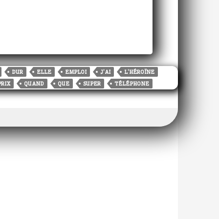
DUR
ELLE
EMPLOI
J'AI
L'HÉROÏNE
PRIX
QUAND
QUE
SUPER
TÉLÉPHONE