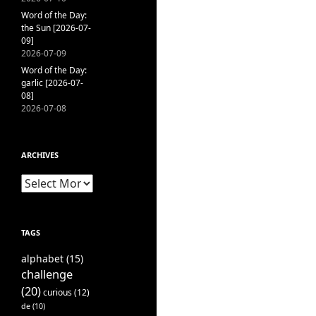
Word of the Day:
the Sun [2026-07-
09]
2026-07-09
Word of the Day:
garlic [2026-07-
08]
2026-07-08
ARCHIVES
Archives
TAGS
alphabet
(15)
challenge
(20)
curious
(12)
de
(10)