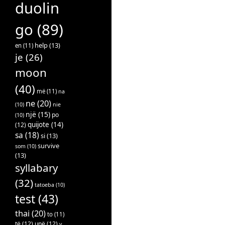
duolin
go
(89)
help
(13)
en
(11)
je
(26)
moon
(40)
më
(11)
na
ne
(20)
(10)
nie
një
(15)
po
(10)
quijote
(14)
(12)
sa
(18)
si
(13)
survive
som
(10)
(13)
syllabary
(32)
tatoeba
(10)
test
(43)
thai
(20)
to
(11)
të
(12)
unë
(12)
v