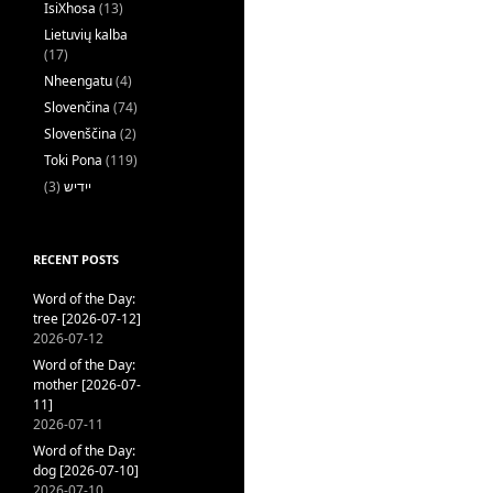
IsiXhosa
(13)
Lietuvių kalba
(17)
Nheengatu
(4)
Slovenčina
(74)
Slovenščina
(2)
Toki Pona
(119)
(3)
ייִדיש
RECENT POSTS
Word of the Day:
tree [2026-07-12]
2026-07-12
Word of the Day:
mother [2026-07-
11]
2026-07-11
Word of the Day:
dog [2026-07-10]
2026-07-10