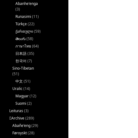
Abanhe'enga
(3)
Runasimi
(11)
Türkçe
(22)
ქართული
(59)
తెలుగు
(58)
ภาษาไทย
(64)
日本語
(35)
한국어
(7)
Sino-Tibetan
(51)
中文
(51)
Uralic
(14)
Magyar
(12)
Suomi
(2)
Leituras
(3)
􏿽Archive
(289)
Abañe'eng
(29)
Føroyskt
(28)