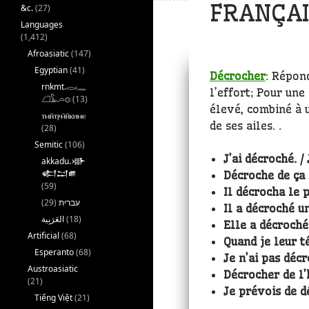
FRANÇAI
&c.
(27)
Languages
(1,412)
Afroasiatic
(147)
Egyptian
(41)
Décrocher
: Répon
rnkmt.𓂋𓏺𓈖
l’effort; Pour une
𓆎𓅓𓏏𓊖
(13)
élevé, combiné à u
ⲧⲙⲛ̄ⲧⲣⲙ̄ⲛ̄ⲕⲏⲙⲉ
de ses ailes. .
(28)
Semitic
(106)
J’ai décroché. /
akkadu.𒀝
𒅗𒁺𒌑
Décroche de ça 
(59)
Il décrocha le 
(29)
עברית
Il a décroché u
(18)
Elle a décroché
Artificial
(68)
Quand je leur t
Esperanto
(68)
Je n’ai pas décr
Austroasiatic
Décrocher de l’
(21)
Je prévois de d
Tiếng Việt
(21)