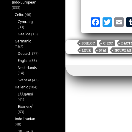
Indo-European
(833)
Celtic
(46)
F
T
E
Cymraeg
(33)
a
w
Gaeilge
(13)
c
it
a
Germanic
BOULOT
C'EST
DACT
(167)
e
te
l
LEUR
N'AI
NOUVEAU
Deutsch
(77)
b
r
English
(33)
o
Nederlands
(14)
o
Svenska
(43)
k
Hellenic
(104)
Ελληνικά
(41)
Ἑλληνική
(63)
Indo-Iranian
(48)
(8)
فارسی