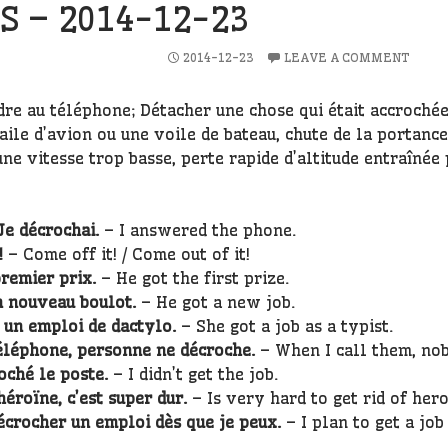
S – 2014-12-23
2014-12-23
LEAVE A COMMENT
dre au téléphone; Détacher une chose qui était accrochée
 aile d’avion ou une voile de bateau, chute de la portanc
ne vitesse trop basse, perte rapide d’altitude entraînée
 Je décrochai.
– I answered the phone.
!
– Come off it! / Come out of it!
premier prix.
– He got the first prize.
n nouveau boulot.
– He got a new job.
 un emploi de dactylo.
– She got a job as a typist.
éléphone, personne ne décroche.
– When I call them, no
oché le poste.
– I didn’t get the job.
héroïne, c’est super dur.
– Is very hard to get rid of hero
écrocher un emploi dès que je peux.
– I plan to get a job