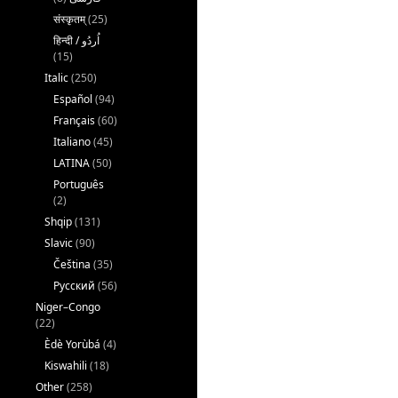
संस्कृतम्
(25)
(15)
Italic
(250)
Español
(94)
Français
(60)
Italiano
(45)
LATINA
(50)
Português
(2)
Shqip
(131)
Slavic
(90)
Čeština
(35)
Русский
(56)
Niger–Congo
(22)
Èdè Yorùbá
(4)
Kiswahili
(18)
Other
(258)