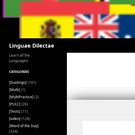
Search
Linguae Dilectae
Learn all the
Languages!
CATEGORIES
[Duolingo]
(141)
[Multi]
(1)
[MultiPractice]
(2)
[PULC]
(26)
[Tests]
(71)
[video]
(124)
[Word of the Day]
(324)