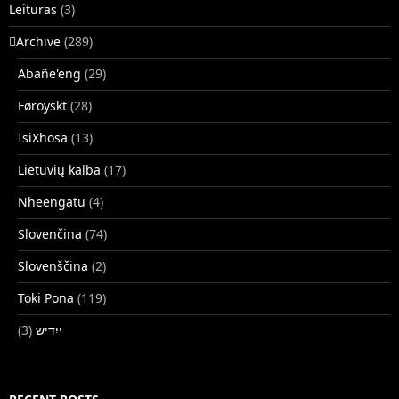
Leituras
(3)
􏿽Archive
(289)
Abañe'eng
(29)
Føroyskt
(28)
IsiXhosa
(13)
Lietuvių kalba
(17)
Nheengatu
(4)
Slovenčina
(74)
Slovenščina
(2)
Toki Pona
(119)
(3)
ייִדיש