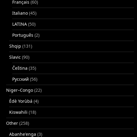
Français
(60)
Italiano
(45)
LATINA
(50)
Português
(2)
Shqip
(131)
Slavic
(90)
Čeština
(35)
Русский
(56)
Niger–Congo
(22)
Èdè Yorùbá
(4)
Kiswahili
(18)
Other
(258)
Abanhe'enga
(3)