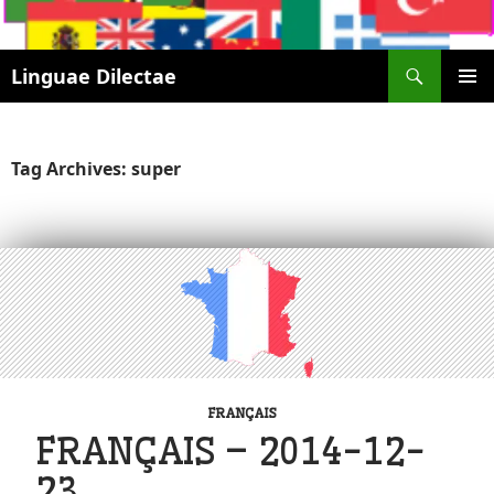
Search
Linguae Dilectae
SKIP
PRIMAR
TO
MENU
CONTENT
Tag Archives: super
FRANÇAIS
FRANÇAIS – 2014-12-
23