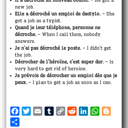
Il a décroché un nouveau boulot.
– He got a
new job.
Elle a décroché un emploi de dactylo.
– She
got a job as a typist.
Quand je leur téléphone, personne ne
décroche.
– When I call them, nobody
answers.
Je n’ai pas décroché le poste.
– I didn’t get
the job.
Décrocher de l’héroïne, c’est super dur.
– Is
very hard to get rid of heroine.
Je prévois de décrocher un emploi dès que je
peux.
– I plan to get a job as soon as I can.
F
T
E
T
C
R
Li
W
Bl
a
w
m
u
o
e
n
h
o
S