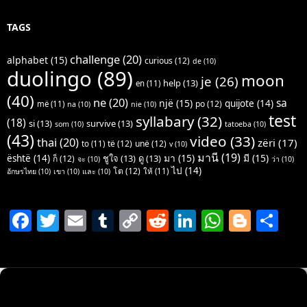
TAGS
challenge
(20)
alphabet
(15)
curious
(12)
de
(10)
duolingo
(89)
moon
je
(26)
help
(13)
en
(11)
(40)
ne
(20)
sa
një
(15)
quijote
(14)
po
(12)
më
(11)
na
(10)
nie
(10)
test
syllabary
(32)
(18)
si
(13)
survive
(13)
som
(10)
tatoeba
(10)
(43)
video
(33)
thai
(20)
zëri
(17)
të
(12)
unë
(12)
to
(11)
v
(10)
มานี
(19)
มา
(15)
มี
(15)
është
(14)
ชูใจ
(13)
ดู
(13)
ก็
(12)
จะ
(10)
ว่า
(10)
ไป
(14)
โต
(12)
ให้
(11)
อักษรไทย
(10)
เขา
(10)
และ
(10)
F
T
E
T
C
R
Li
W
Bl
S
a
w
m
u
o
e
n
h
o
h
c
itt
ai
m
p
d
k
at
g
ar
e
er
l
bl
y
di
e
s
g
e