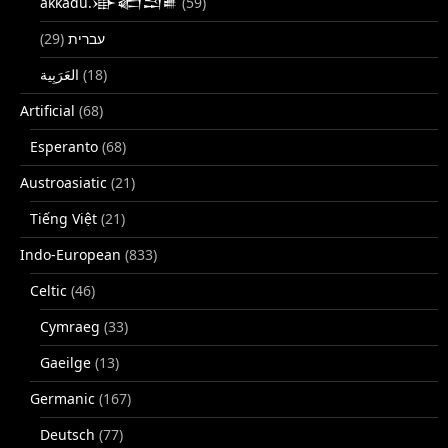
akkadu.𒀝𒅗𒁺𒌑
(59)
(29)
עברית
(18)
Artificial
(68)
Esperanto
(68)
Austroasiatic
(21)
Tiếng Việt
(21)
Indo-European
(833)
Celtic
(46)
Cymraeg
(33)
Gaeilge
(13)
Germanic
(167)
Deutsch
(77)