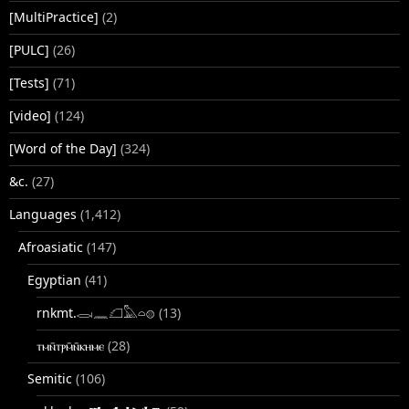
[MultiPractice]
(2)
[PULC]
(26)
[Tests]
(71)
[video]
(124)
[Word of the Day]
(324)
&c.
(27)
Languages
(1,412)
Afroasiatic
(147)
Egyptian
(41)
rnkmt.𓂋𓏺𓈖𓆎𓅓𓏏𓊖
(13)
ⲧⲙⲛ̄ⲧⲣⲙ̄ⲛ̄ⲕⲏⲙⲉ
(28)
Semitic
(106)