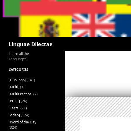
Search
Linguae Dilectae
Learn all the
Languages!
CATEGORIES
[Duolingo]
(141)
[Multi]
(1)
[MultiPractice]
(2)
[PULC]
(26)
[Tests]
(71)
[video]
(124)
[Word of the Day]
(324)