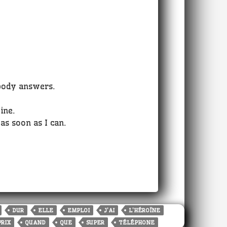
body answers.
ine.
 as soon as I can.
DUR
ELLE
EMPLOI
J'AI
L'HÉROÏNE
PRIX
QUAND
QUE
SUPER
TÉLÉPHONE