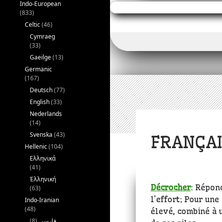
c
it
a
Indo-European
(833)
e
te
l
Celtic
(46)
b
r
Cymraeg
(33)
o
Gaeilge
(13)
o
Germanic
k
(167)
Deutsch
(77)
English
(33)
Nederlands
(14)
Svenska
(43)
FRANÇAI
Hellenic
(104)
Ελληνικά
(41)
Ἑλληνική
Décrocher
: Répon
(63)
l’effort; Pour une
Indo-Iranian
(48)
élevé, combiné à u
(8)
فارسی