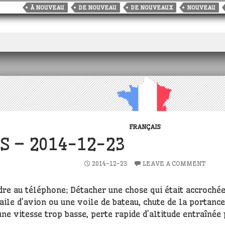
i
m
p
d
k
a
g
a
À NOUVEAU
DE NOUVEAU
DE NOUVEAUX
NOUVEAU
bl
y
di
e
ts
g
r
r
Li
t
dI
A
e
e
n
n
p
r
k
p
FRANÇAIS
S – 2014-12-23
2014-12-23
LEAVE A COMMENT
dre au téléphone; Détacher une chose qui était accrochée
 aile d’avion ou une voile de bateau, chute de la portanc
ne vitesse trop basse, perte rapide d’altitude entraînée