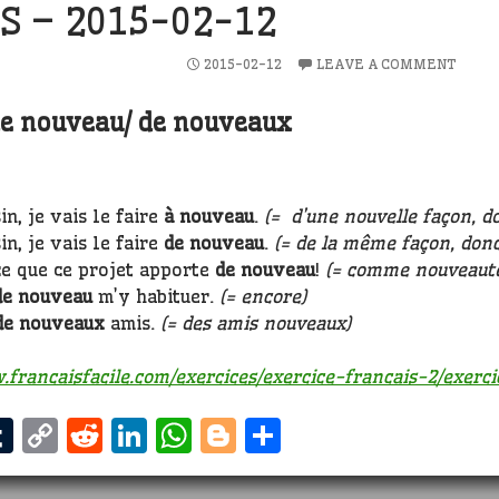
S – 2015-02-12
2015-02-12
LEAVE A COMMENT
de nouveau/ de nouveaux
sin, je vais le faire
à nouveau
.
(= d’une nouvelle façon, do
sin, je vais le faire
de nouveau
.
(= de la même façon, donc 
ce que ce projet apporte
de nouveau
!
(= comme nouveaut
de nouveau
m’y habituer.
(= encore)
de nouveaux
amis.
(= des amis nouveaux)
.francaisfacile.com/exercices/exercice-francais-2/exerc
T
C
R
Li
W
Bl
S
m
u
o
e
n
h
o
h