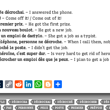
 Je décrochai.
– I answered the phone.
!
– Come off it! / Come out of it!
premier prix.
– He got the first prize.
n nouveau boulot.
– He got a new job.
 un emploi de dactylo.
– She got a job as a typist.
éléphone, personne ne décroche.
– When I call them, no
oché le poste.
– I didn’t get the job.
héroïne, c’est super dur.
– Is very hard to get rid of hero
écrocher un emploi dès que je peux.
– I plan to get a job
T
C
R
Li
W
Bl
S
m
u
o
e
n
h
o
h
i
m
p
d
k
a
g
a
YLO
DÉCROCHA
DÉCROCHAI
DÉCROCHÉ
DÉCROCHER
DÈS
bl
y
di
e
ts
g
r
PAS
PERSONNE
PEUX
POSTE
PREMIER
PRÉVOIS