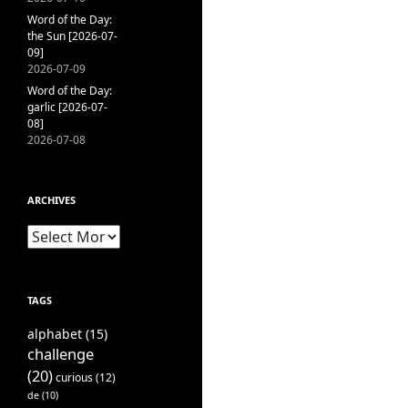
Word of the Day:
the Sun [2026-07-
09]
2026-07-09
Word of the Day:
garlic [2026-07-
08]
2026-07-08
ARCHIVES
Archives
TAGS
alphabet
(15)
challenge
(20)
curious
(12)
de
(10)