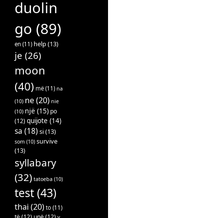
duolin
go
(89)
help
(13)
en
(11)
je
(26)
moon
(40)
më
(11)
na
ne
(20)
(10)
nie
një
(15)
po
(10)
quijote
(14)
(12)
sa
(18)
si
(13)
survive
som
(10)
(13)
syllabary
(32)
tatoeba
(10)
test
(43)
thai
(20)
to
(11)
të
(12)
unë
(12)
v