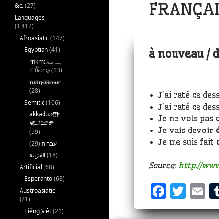
FRANÇAI
&c.
(27)
Languages
(1,412)
Afroasiatic
(147)
Egyptian
(41)
à nouveau / 
rnkmt.𓂋𓏺𓈖
𓆎𓅓𓏏𓊖
(13)
ⲧⲙⲛ̄ⲧⲣⲙ̄ⲛ̄ⲕⲏⲙⲉ
(28)
J’ai raté ce des
Semitic
(106)
J’ai raté ce des
akkadu.𒀝
Je ne vois pas 
𒅗𒁺𒌑
Je vais devoir
(59)
Je me suis fait
(29)
עברית
(18)
Source:
http://www
Artificial
(68)
Esperanto
(68)
F
T
E
Austroasiatic
(21)
a
w
Tiếng Việt
(21)