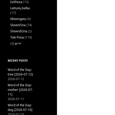
IsiXhosa
(13)
Lietuvių kalba
(17)
Nheengatu
(4)
Slovenčina
(74)
Slovenščina
(2)
Toki Pona
(119)
(3)
ייִדיש
RECENT POSTS
Word of the Day:
tree [2026-07-12]
2026-07-12
Word of the Day:
mother [2026-07-
11]
2026-07-11
Word of the Day:
dog [2026-07-10]
2026-07-10