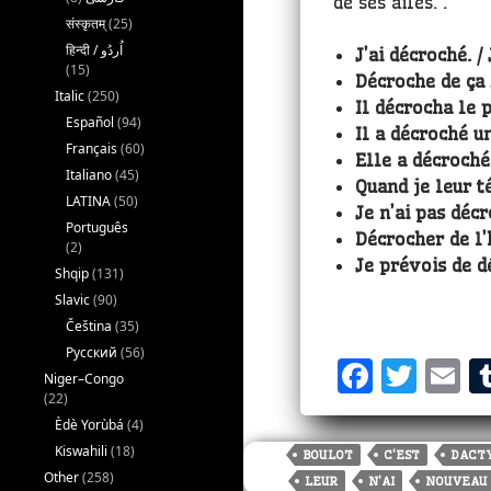
de ses ailes. .
संस्कृतम्
(25)
J’ai décroché. /
(15)
Décroche de ça 
Italic
(250)
Il décrocha le 
Español
(94)
Il a décroché u
Français
(60)
Elle a décroché
Italiano
(45)
Quand je leur t
LATINA
(50)
Je n’ai pas décr
Português
Décrocher de l’
(2)
Je prévois de d
Shqip
(131)
Slavic
(90)
Čeština
(35)
Русский
(56)
F
T
E
Niger–Congo
a
w
(22)
Èdè Yorùbá
(4)
c
it
a
Kiswahili
(18)
BOULOT
C'EST
DACT
e
te
l
Other
(258)
LEUR
N'AI
NOUVEAU