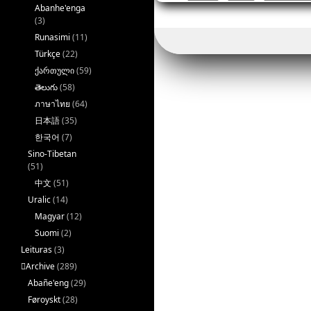
b
r
Abanhe'enga
(3)
o
Runasimi
(11)
o
Türkçe
(22)
ქართული
(59)
k
తెలుగు
(58)
ภาษาไทย
(64)
日本語
(35)
한국어
(7)
Sino-Tibetan
(51)
中文
(51)
Uralic
(14)
Magyar
(12)
Suomi
(2)
Leituras
(3)
􏿽Archive
(289)
Abañe'eng
(29)
Føroyskt
(28)