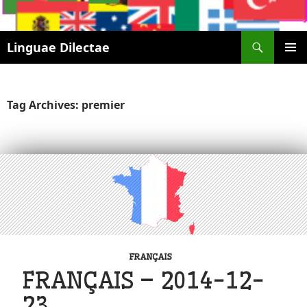
Search
Linguae Dilectae
SKIP
PRIMAR
TO
MENU
CONTENT
Tag Archives: premier
FRANÇAIS
FRANÇAIS – 2014-12-
23