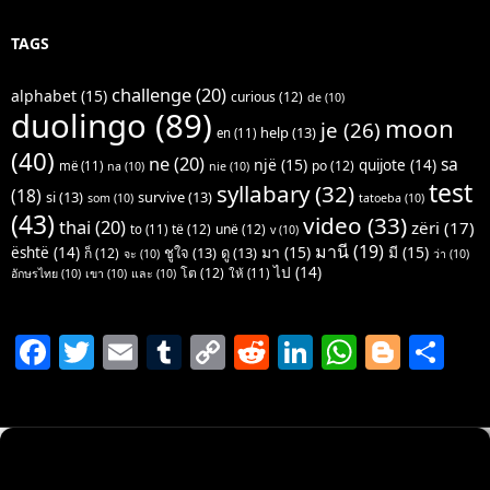
TAGS
challenge
(20)
alphabet
(15)
curious
(12)
de
(10)
duolingo
(89)
moon
je
(26)
help
(13)
en
(11)
(40)
ne
(20)
sa
një
(15)
quijote
(14)
po
(12)
më
(11)
na
(10)
nie
(10)
test
syllabary
(32)
(18)
si
(13)
survive
(13)
som
(10)
tatoeba
(10)
(43)
video
(33)
thai
(20)
zëri
(17)
të
(12)
unë
(12)
to
(11)
v
(10)
มานี
(19)
มา
(15)
มี
(15)
është
(14)
ชูใจ
(13)
ดู
(13)
ก็
(12)
จะ
(10)
ว่า
(10)
ไป
(14)
โต
(12)
ให้
(11)
อักษรไทย
(10)
เขา
(10)
และ
(10)
F
T
E
T
C
R
Li
W
Bl
S
a
w
m
u
o
e
n
h
o
h
c
itt
ai
m
p
d
k
at
g
ar
e
er
l
bl
y
di
e
s
g
e