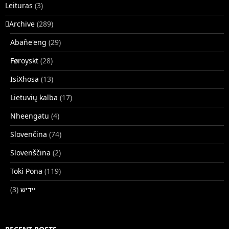
Leituras
(3)
􏿽Archive
(289)
Abañe'eng
(29)
Føroyskt
(28)
IsiXhosa
(13)
Lietuvių kalba
(17)
Nheengatu
(4)
Slovenčina
(74)
Slovenščina
(2)
Toki Pona
(119)
(3)
ייִדיש