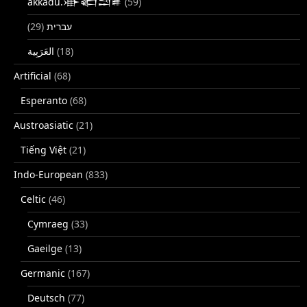
akkadu.𒀝𒅗𒁺𒌑
(59)
(29)
עברית
(18)
Artificial
(68)
Esperanto
(68)
Austroasiatic
(21)
Tiếng Việt
(21)
Indo-European
(833)
Celtic
(46)
Cymraeg
(33)
Gaeilge
(13)
Germanic
(167)
Deutsch
(77)