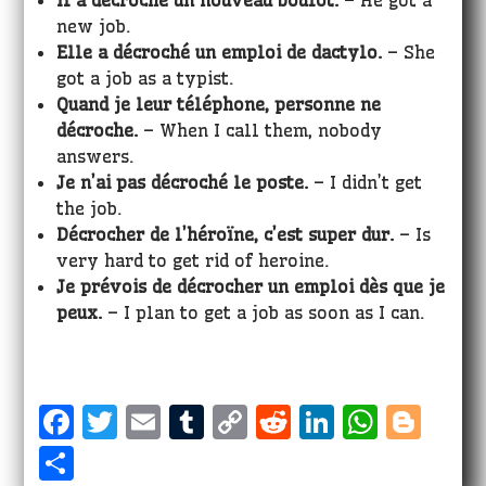
Il a décroché un nouveau boulot.
– He got a
new job.
Elle a décroché un emploi de dactylo.
– She
got a job as a typist.
Quand je leur téléphone, personne ne
décroche.
– When I call them, nobody
answers.
Je n’ai pas décroché le poste.
– I didn’t get
the job.
Décrocher de l’héroïne, c’est super dur.
– Is
very hard to get rid of heroine.
Je prévois de décrocher un emploi dès que je
peux.
– I plan to get a job as soon as I can.
F
T
E
T
C
R
Li
W
Bl
a
w
m
u
o
e
n
h
o
S