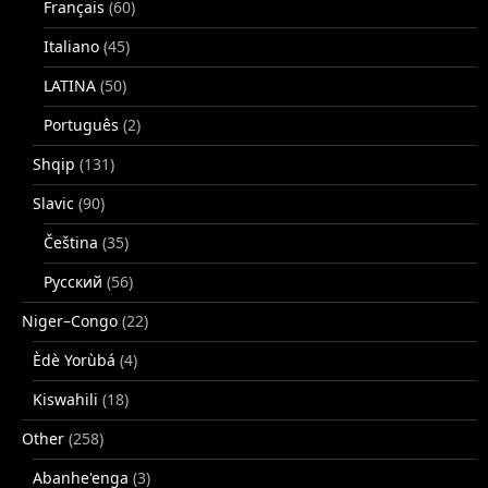
Français
(60)
Italiano
(45)
LATINA
(50)
Português
(2)
Shqip
(131)
Slavic
(90)
Čeština
(35)
Русский
(56)
Niger–Congo
(22)
Èdè Yorùbá
(4)
Kiswahili
(18)
Other
(258)
Abanhe'enga
(3)