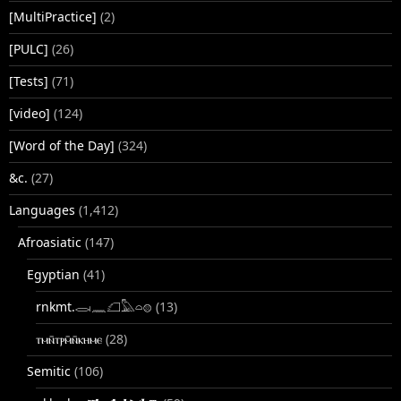
[MultiPractice]
(2)
[PULC]
(26)
[Tests]
(71)
[video]
(124)
[Word of the Day]
(324)
&c.
(27)
Languages
(1,412)
Afroasiatic
(147)
Egyptian
(41)
rnkmt.𓂋𓏺𓈖𓆎𓅓𓏏𓊖
(13)
ⲧⲙⲛ̄ⲧⲣⲙ̄ⲛ̄ⲕⲏⲙⲉ
(28)
Semitic
(106)