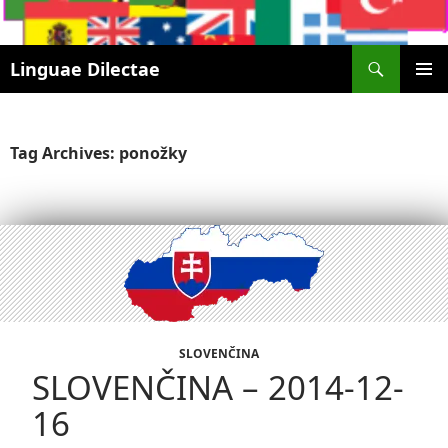
Search
Linguae Dilectae
SKIP
PRIMAR
TO
MENU
CONTENT
Tag Archives: ponožky
SLOVENČINA
SLOVENČINA – 2014-12-
16