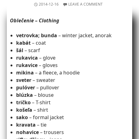
2014-12-16
LEAVE A COMMENT
Oblečenie – Clothing
vetrovka; bunda
– winter jacket, anorak
kabát
– coat
šál
– scarf
rukavica
– glove
rukavice
– gloves
mikina
– a fleece, a hoodie
sveter
– sweater
pulóver
– pullover
blúzka
– blouse
tričko
– T-shirt
košeľa
– shirt
sako
– formal jacket
kravata
– tie
nohavice
– trousers