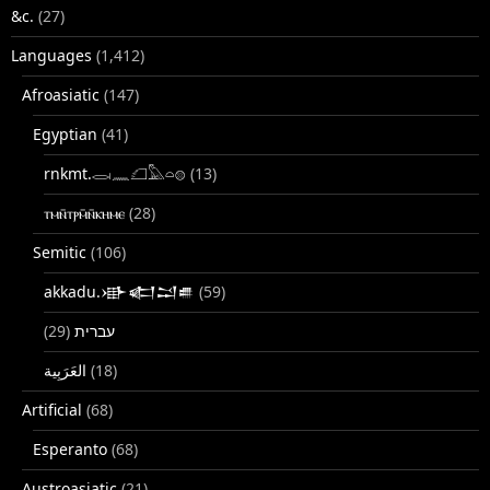
&c.
(27)
Languages
(1,412)
Afroasiatic
(147)
Egyptian
(41)
rnkmt.𓂋𓏺𓈖𓆎𓅓𓏏𓊖
(13)
ⲧⲙⲛ̄ⲧⲣⲙ̄ⲛ̄ⲕⲏⲙⲉ
(28)
Semitic
(106)
akkadu.𒀝𒅗𒁺𒌑
(59)
(29)
עברית
(18)
Artificial
(68)
Esperanto
(68)
Austroasiatic
(21)