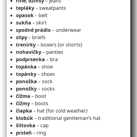
rifle; džínsy
– jeans
tepláky
– sweatpants
opasok
– belt
sukňa
– skirt
spodné prádlo
– underwear
slipy
– briefs
trenírky
– boxers (or shorts)
nohavičky
– panties
podprsenka
– bra
topánka
– shoe
topánky
– shoes
ponožka
– sock
ponožky
– socks
čižma
– boot
čižmy
– boots
čiapka
– hat (for cold weather)
klobúk
– traditional gentleman’s hat
šiltovka
– cap
prsteň
– ring