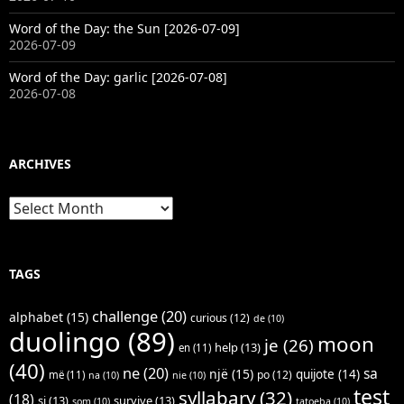
Word of the Day: the Sun [2026-07-09]
2026-07-09
Word of the Day: garlic [2026-07-08]
2026-07-08
ARCHIVES
Archives
TAGS
challenge
(20)
alphabet
(15)
curious
(12)
de
(10)
duolingo
(89)
moon
je
(26)
help
(13)
en
(11)
(40)
ne
(20)
sa
një
(15)
quijote
(14)
po
(12)
më
(11)
na
(10)
nie
(10)
test
syllabary
(32)
(18)
si
(13)
survive
(13)
som
(10)
tatoeba
(10)