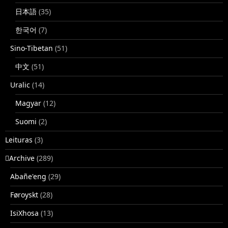
日本語
(35)
한국어
(7)
Sino-Tibetan
(51)
中文
(51)
Uralic
(14)
Magyar
(12)
Suomi
(2)
Leituras
(3)
􏿽Archive
(289)
Abañe'eng
(29)
Føroyskt
(28)
IsiXhosa
(13)