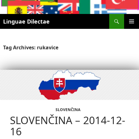
Search
Linguae Dilectae
SKIP
PRIMAR
TO
MENU
CONTENT
Tag Archives: rukavice
SLOVENČINA
SLOVENČINA – 2014-12-
16