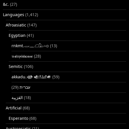
&c.
(27)
Languages
(1,412)
Afroasiatic
(147)
Egyptian
(41)
rnkmt.𓂋𓏺𓈖𓆎𓅓𓏏𓊖
(13)
ⲧⲙⲛ̄ⲧⲣⲙ̄ⲛ̄ⲕⲏⲙⲉ
(28)
Semitic
(106)
akkadu.𒀝𒅗𒁺𒌑
(59)
(29)
עברית
(18)
Artificial
(68)
Esperanto
(68)
Austroasiatic
(21)