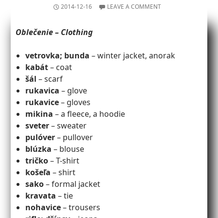
2014-12-16
LEAVE A COMMENT
Oblečenie – Clothing
vetrovka; bunda
– winter jacket, anorak
kabát
– coat
šál
– scarf
rukavica
– glove
rukavice
– gloves
mikina
– a fleece, a hoodie
sveter
– sweater
pulóver
– pullover
blúzka
– blouse
tričko
– T-shirt
košeľa
– shirt
sako
– formal jacket
kravata
– tie
nohavice
– trousers