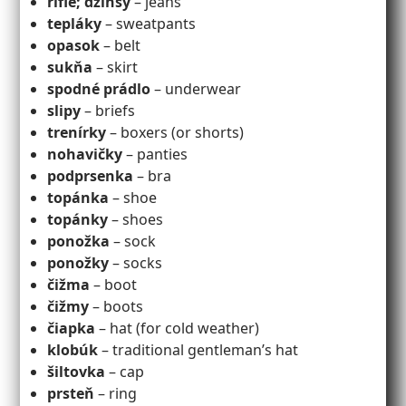
rifle; džínsy
– jeans
tepláky
– sweatpants
opasok
– belt
sukňa
– skirt
spodné prádlo
– underwear
slipy
– briefs
trenírky
– boxers (or shorts)
nohavičky
– panties
podprsenka
– bra
topánka
– shoe
topánky
– shoes
ponožka
– sock
ponožky
– socks
čižma
– boot
čižmy
– boots
čiapka
– hat (for cold weather)
klobúk
– traditional gentleman’s hat
šiltovka
– cap
prsteň
– ring