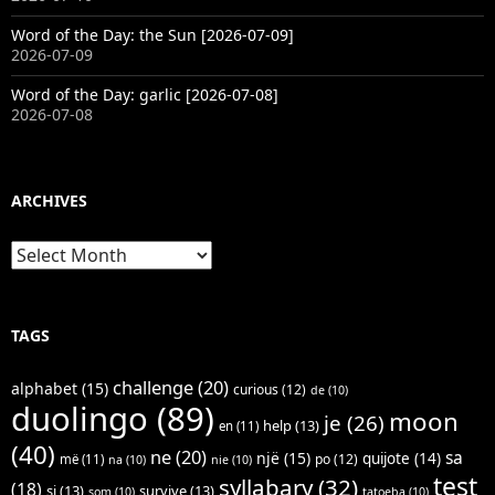
Word of the Day: the Sun [2026-07-09]
2026-07-09
Word of the Day: garlic [2026-07-08]
2026-07-08
ARCHIVES
Archives
TAGS
challenge
(20)
alphabet
(15)
curious
(12)
de
(10)
duolingo
(89)
moon
je
(26)
help
(13)
en
(11)
(40)
ne
(20)
sa
një
(15)
quijote
(14)
po
(12)
më
(11)
na
(10)
nie
(10)
test
syllabary
(32)
(18)
si
(13)
survive
(13)
som
(10)
tatoeba
(10)