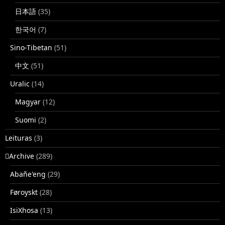
日本語
(35)
한국어
(7)
Sino-Tibetan
(51)
中文
(51)
Uralic
(14)
Magyar
(12)
Suomi
(2)
Leituras
(3)
􏿽Archive
(289)
Abañe'eng
(29)
Føroyskt
(28)
IsiXhosa
(13)