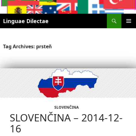
Search
Linguae Dilectae
SKIP
PRIMAR
TO
MENU
CONTENT
Tag Archives: prsteň
SLOVENČINA
SLOVENČINA – 2014-12-
16