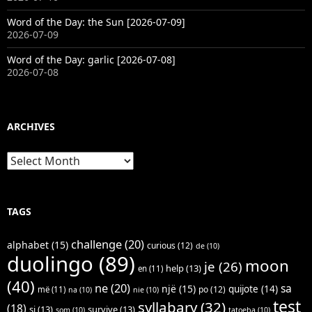
Word of the Day: the Sun [2026-07-09]
2026-07-09
Word of the Day: garlic [2026-07-08]
2026-07-08
ARCHIVES
Archives
TAGS
challenge
(20)
alphabet
(15)
curious
(12)
de
(10)
duolingo
(89)
moon
je
(26)
help
(13)
en
(11)
(40)
ne
(20)
sa
një
(15)
quijote
(14)
po
(12)
më
(11)
na
(10)
nie
(10)
test
syllabary
(32)
(18)
si
(13)
survive
(13)
som
(10)
tatoeba
(10)