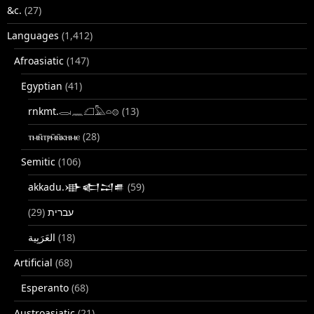
&c.
(27)
Languages
(1,412)
Afroasiatic
(147)
Egyptian
(41)
rnkmt.𓂋𓏺𓈖𓆎𓅓𓏏𓊖
(13)
ⲧⲙⲛ̄ⲧⲣⲙ̄ⲛ̄ⲕⲏⲙⲉ
(28)
Semitic
(106)
akkadu.𒀝𒅗𒁺𒌑
(59)
(29)
עברית
(18)
Artificial
(68)
Esperanto
(68)
Austroasiatic
(21)