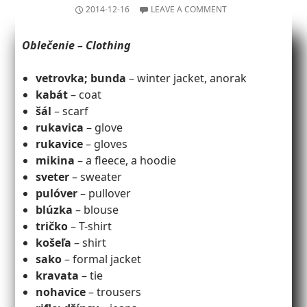
2014-12-16
LEAVE A COMMENT
Oblečenie – Clothing
vetrovka; bunda
– winter jacket, anorak
kabát
– coat
šál
– scarf
rukavica
– glove
rukavice
– gloves
mikina
– a fleece, a hoodie
sveter
– sweater
pulóver
– pullover
blúzka
– blouse
tričko
– T-shirt
košeľa
– shirt
sako
– formal jacket
kravata
– tie
nohavice
– trousers