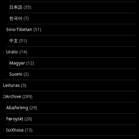
日本語
(35)
한국어
(7)
Sino-Tibetan
(51)
中文
(51)
Uralic
(14)
Magyar
(12)
Suomi
(2)
Leituras
(3)
􏿽Archive
(289)
Abañe'eng
(29)
Føroyskt
(28)
IsiXhosa
(13)