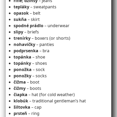
rifle; džínsy
– jeans
tepláky
– sweatpants
opasok
– belt
sukňa
– skirt
spodné prádlo
– underwear
slipy
– briefs
trenírky
– boxers (or shorts)
nohavičky
– panties
podprsenka
– bra
topánka
– shoe
topánky
– shoes
ponožka
– sock
ponožky
– socks
čižma
– boot
čižmy
– boots
čiapka
– hat (for cold weather)
klobúk
– traditional gentleman’s hat
šiltovka
– cap
prsteň
– ring