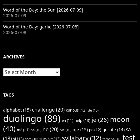
Word of the Day: the Sun [2026-07-09]
2026-07-09
Word of the Day: garlic [2026-07-08]
2026-07-08
ARCHIVES
Archives
TAGS
challenge
(20)
alphabet
(15)
curious
(12)
de
(10)
duolingo
(89)
moon
je
(26)
help
(13)
en
(11)
(40)
ne
(20)
sa
një
(15)
quijote
(14)
po
(12)
më
(11)
na
(10)
nie
(10)
test
syllabary
(32)
(18)
si
(13)
survive
(13)
som
(10)
tatoeba
(10)