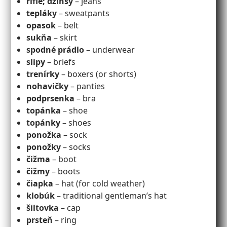
rifle; džínsy
– jeans
tepláky
– sweatpants
opasok
– belt
sukňa
– skirt
spodné prádlo
– underwear
slipy
– briefs
trenírky
– boxers (or shorts)
nohavičky
– panties
podprsenka
– bra
topánka
– shoe
topánky
– shoes
ponožka
– sock
ponožky
– socks
čižma
– boot
čižmy
– boots
čiapka
– hat (for cold weather)
klobúk
– traditional gentleman’s hat
šiltovka
– cap
prsteň
– ring