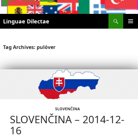
Search
Linguae Dilectae
SKIP
PRIMAR
TO
MENU
CONTENT
Tag Archives: pulóver
SLOVENČINA
SLOVENČINA – 2014-12-
16