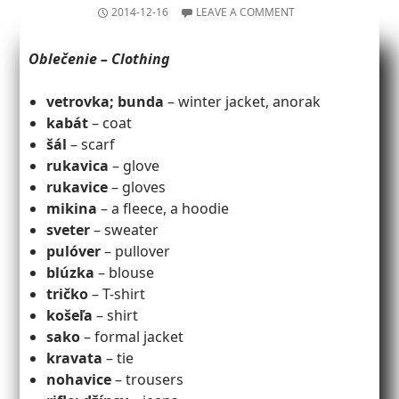
2014-12-16
LEAVE A COMMENT
Oblečenie – Clothing
vetrovka; bunda
– winter jacket, anorak
kabát
– coat
šál
– scarf
rukavica
– glove
rukavice
– gloves
mikina
– a fleece, a hoodie
sveter
– sweater
pulóver
– pullover
blúzka
– blouse
tričko
– T-shirt
košeľa
– shirt
sako
– formal jacket
kravata
– tie
nohavice
– trousers