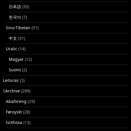
日本語
(35)
한국어
(7)
Sino-Tibetan
(51)
中文
(51)
Uralic
(14)
Magyar
(12)
Suomi
(2)
Leituras
(3)
􏿽Archive
(289)
Abañe'eng
(29)
Føroyskt
(28)
IsiXhosa
(13)