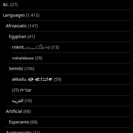
&c.
(27)
Languages
(1,412)
Afroasiatic
(147)
Egyptian
(41)
rnkmt.𓂋𓏺𓈖𓆎𓅓𓏏𓊖
(13)
ⲧⲙⲛ̄ⲧⲣⲙ̄ⲛ̄ⲕⲏⲙⲉ
(28)
Semitic
(106)
akkadu.𒀝𒅗𒁺𒌑
(59)
(29)
עברית
(18)
Artificial
(68)
Esperanto
(68)
Austroasiatic
(21)