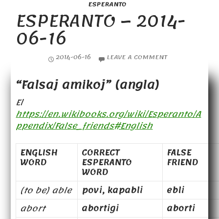
ESPERANTO
ESPERANTO – 2014-
06-16
2014-06-16
LEAVE A COMMENT
“Falsaj amikoj” (angla)
El
https://en.wikibooks.org/wiki/Esperanto/A
ppendix/False_friends#English
ENGLISH
CORRECT
FALSE
WORD
ESPERANTO
FRIEND
WORD
(to be) able
povi, kapabli
ebli
abort
abortigi
aborti