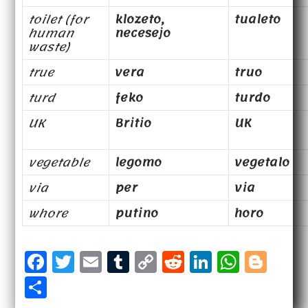
toilet (for
klozeto,
tualeto
human
necesejo
waste)
true
vera
truo
turd
feko
turdo
UK
Britio
UK
vegetable
legomo
vegetalo
via
per
via
whore
putino
horo
F
T
E
T
C
R
Li
W
B
a
w
m
u
o
e
n
h
l
S
c
it
a
m
p
d
k
a
o