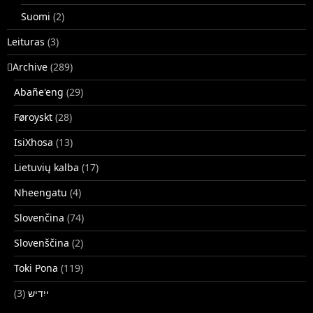
Suomi
(2)
Leituras
(3)
􏿽Archive
(289)
Abañe'eng
(29)
Føroyskt
(28)
IsiXhosa
(13)
Lietuvių kalba
(17)
Nheengatu
(4)
Slovenčina
(74)
Slovenščina
(2)
Toki Pona
(119)
(3)
ייִדיש