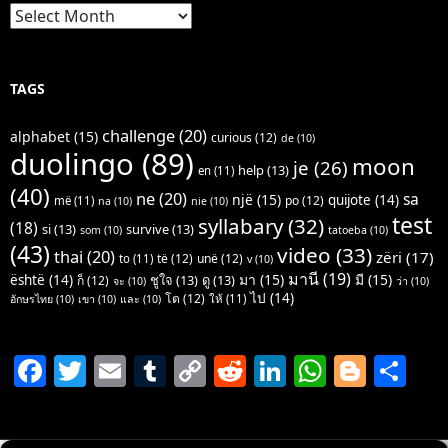
Archives
TAGS
challenge
(20)
alphabet
(15)
curious
(12)
de
(10)
duolingo
(89)
moon
je
(26)
help
(13)
en
(11)
(40)
ne
(20)
sa
një
(15)
quijote
(14)
po
(12)
më
(11)
na
(10)
nie
(10)
test
syllabary
(32)
(18)
si
(13)
survive
(13)
som
(10)
tatoeba
(10)
(43)
video
(33)
thai
(20)
zëri
(17)
të
(12)
unë
(12)
to
(11)
v
(10)
มานี
(19)
มา
(15)
มี
(15)
është
(14)
ชูใจ
(13)
ดู
(13)
ก็
(12)
จะ
(10)
ว่า
(10)
ไป
(14)
โต
(12)
ให้
(11)
อักษรไทย
(10)
เขา
(10)
และ
(10)
F
T
E
T
C
R
Li
W
Bl
S
a
w
m
u
o
e
n
h
o
h
c
itt
ai
m
p
d
k
at
g
ar