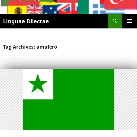
Search
Linguae Dilectae
SKIP
PRIMAR
TO
MENU
CONTENT
Tag Archives: amafero