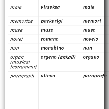
male
virseksa
male
memorize
parkerigi
memori
muse
muzo
muso
novel
romano
novelo
nun
monaĥino
nun
organ
orgeno
(ankaŭ)
organo
(musical
instrument)
paragraph
alineo
paragrafo