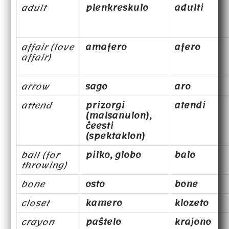
adult
plenkreskulo
adulti
affair (love
amafero
afero
affair)
arrow
sago
aro
attend
prizorgi
atendi
(malsanulon),
ĉeesti
(spektaklon)
ball (for
pilko, globo
balo
throwing)
bone
osto
bone
closet
kamero
klozeto
crayon
paŝtelo
krajono