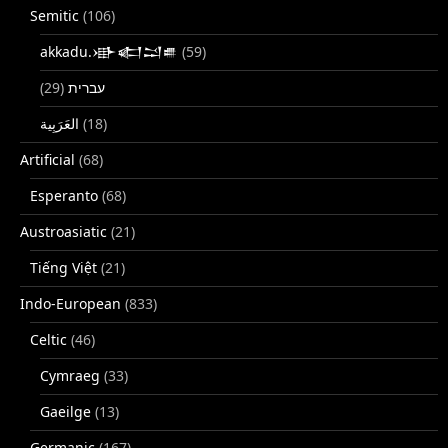
Semitic
(106)
akkadu.𒀝𒅗𒁺𒌑
(59)
(29)
עברית
(18)
Artificial
(68)
Esperanto
(68)
Austroasiatic
(21)
Tiếng Việt
(21)
Indo-European
(833)
Celtic
(46)
Cymraeg
(33)
Gaeilge
(13)
Germanic
(167)