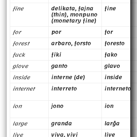
fine
delikata, fajna
fine
(thin), monpuno
(monetary fine)
for
por
for
forest
arbaro, forsto
foresto
fuck
fiki
fako
glove
ganto
glavo
inside
interne (de)
inside
internet
interreto
interneto
ion
jono
ion
large
granda
larĝa
live
viva, vivi
live