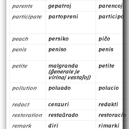
parents
gepatroj
parencoj
participate
partopreni
participo
peach
persiko
piĉo
penis
peniso
penis
petite
malgranda
petite
(ĝenerale je
virinaj vestaĵoj)
pollution
poluado
polucio
redact
cenzuri
redakti
restoration
restaŭrado
restoracio
remark
diri
rimarki