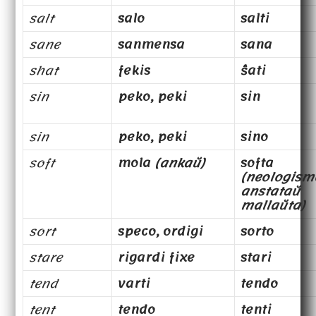
salt
salo
salti
sane
sanmensa
sana
shat
fekis
ŝati
sin
peko, peki
sin
sin
peko, peki
sino
soft
mola
(ankaŭ)
softa
(neologism
anstataŭ
mallaŭta)
sort
speco, ordigi
sorto
stare
rigardi fixe
stari
tend
varti
tendo
tent
tendo
tenti