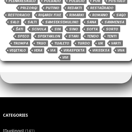
PLENKRESKULO
POLUADO
POLUCIO
POR
POSTULO
PRIZORGI
PUTINO
REDAKTI
RESTAŬRADO
RESTORACIO
RIGARDI FIXE
RIMARKI
ROMANO
SAGO
SALO
SALTI
SAMSEKSEMULINO
SANA
SANMENSA
ŜATI
SCIVOLA
SIN
SINO
SOFTA
SORTO
SPECO
SPEKTAKLON
STARI
TENDO
TENTI
TROMPA
TRUO
TUALETO
TURDO
UK
VARTI
VEGETALO
VERA
VIA
VIRASPEKTA
VIRSEKSA
VIVA
VIVI
CATEGORIES
[Duolingo]
(141)