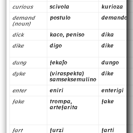
curious
scivola
kurioza
demand
postulo
demando
(noun)
dick
kaco, peniso
dika
dike
digo
dike
dung
fekaĵo
dungo
dyke
(viraspekta)
dike
samseksemulino
enter
eniri
enterigi
fake
trompa,
fake
artefarita
fart
furzi
farti