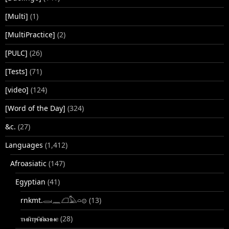
[Multi]
(1)
[MultiPractice]
(2)
[PULC]
(26)
[Tests]
(71)
[video]
(124)
[Word of the Day]
(324)
&c.
(27)
Languages
(1,412)
Afroasiatic
(147)
Egyptian
(41)
rnkmt.𓂋𓏺𓈖𓆎𓅓𓏏𓊖
(13)
ⲧⲙⲛ̄ⲧⲣⲙ̄ⲛ̄ⲕⲏⲙⲉ
(28)