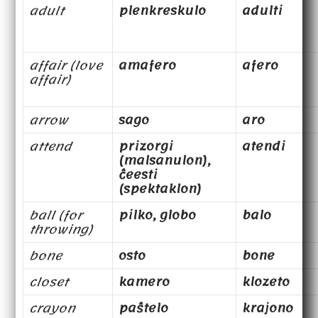
adult
plenkreskulo
adulti
affair (love
amafero
afero
affair)
arrow
sago
aro
attend
prizorgi
atendi
(malsanulon),
ĉeesti
(spektaklon)
ball (for
pilko, globo
balo
throwing)
bone
osto
bone
closet
kamero
klozeto
crayon
paŝtelo
krajono