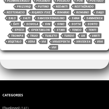
PLENKRESKULO
POLUADO
POLUCIO
POR
POSTULO
PRIZORGI
PUTINO
REDAKTI
RESTAŬRADO
RESTORACIO
RIGARDI FIXE
RIMARKI
ROMANO
SAGO
SALO
SALTI
SAMSEKSEMULINO
SANA
SANMENSA
ŜATI
SCIVOLA
SIN
SINO
SOFTA
SORTO
SPECO
SPEKTAKLON
STARI
TENDO
TENTI
TROMPA
TRUO
TUALETO
TURDO
UK
VARTI
VEGETALO
VERA
VIA
VIRASPEKTA
VIRSEKSA
VIVA
VIVI
CATEGORIES
[Duolingo]
(141)