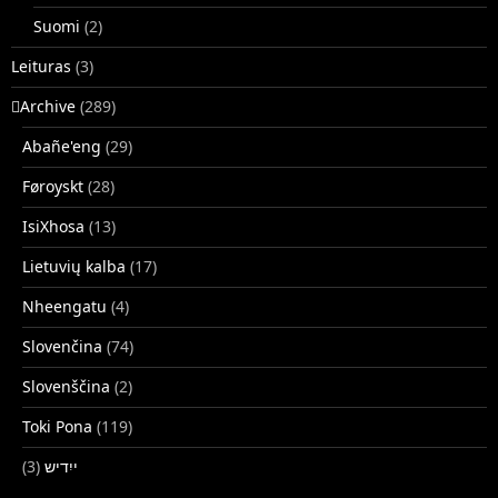
Suomi
(2)
Leituras
(3)
􏿽Archive
(289)
Abañe'eng
(29)
Føroyskt
(28)
IsiXhosa
(13)
Lietuvių kalba
(17)
Nheengatu
(4)
Slovenčina
(74)
Slovenščina
(2)
Toki Pona
(119)
(3)
ייִדיש