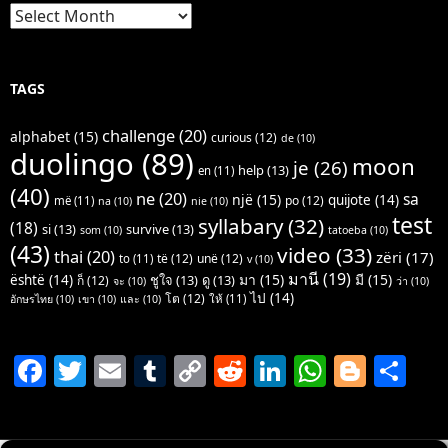
Archives
TAGS
challenge
(20)
alphabet
(15)
curious
(12)
de
(10)
duolingo
(89)
moon
je
(26)
help
(13)
en
(11)
(40)
ne
(20)
sa
një
(15)
quijote
(14)
po
(12)
më
(11)
na
(10)
nie
(10)
test
syllabary
(32)
(18)
si
(13)
survive
(13)
som
(10)
tatoeba
(10)
(43)
video
(33)
thai
(20)
zëri
(17)
të
(12)
unë
(12)
to
(11)
v
(10)
มานี
(19)
มา
(15)
มี
(15)
është
(14)
ชูใจ
(13)
ดู
(13)
ก็
(12)
จะ
(10)
ว่า
(10)
ไป
(14)
โต
(12)
ให้
(11)
อักษรไทย
(10)
เขา
(10)
และ
(10)
F
T
E
T
C
R
Li
W
Bl
S
a
w
m
u
o
e
n
h
o
h
c
itt
ai
m
p
d
k
at
g
ar