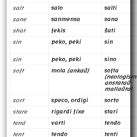
salt
salo
salti
sane
sanmensa
sana
shat
fekis
ŝati
sin
peko, peki
sin
sin
peko, peki
sino
soft
mola
(ankaŭ)
softa
(neologism
anstataŭ
mallaŭta)
sort
speco, ordigi
sorto
stare
rigardi fixe
stari
tend
varti
tendo
tent
tendo
tenti