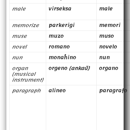
male
virseksa
male
memorize
parkerigi
memori
muse
muzo
muso
novel
romano
novelo
nun
monaĥino
nun
organ
orgeno
(ankaŭ)
organo
(musical
instrument)
paragraph
alineo
paragrafo