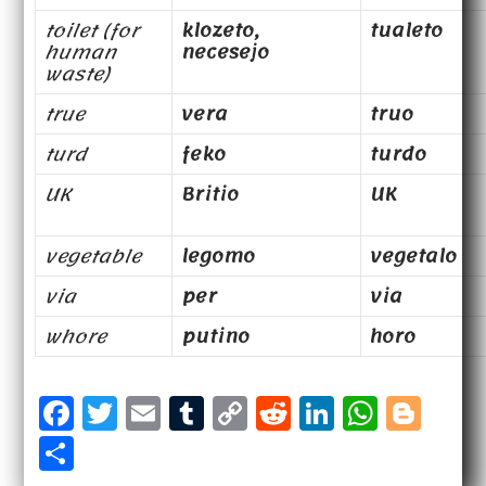
toilet (for
klozeto,
tualeto
human
necesejo
waste)
true
vera
truo
turd
feko
turdo
UK
Britio
UK
vegetable
legomo
vegetalo
via
per
via
whore
putino
horo
F
T
E
T
C
R
Li
W
B
a
w
m
u
o
e
n
h
l
S
c
it
a
m
p
d
k
a
o