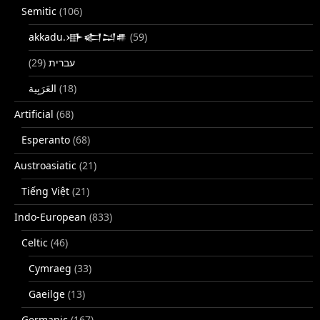
Semitic
(106)
akkadu.𒀝𒅗𒁺𒌑
(59)
(29)
עברית
(18)
Artificial
(68)
Esperanto
(68)
Austroasiatic
(21)
Tiếng Việt
(21)
Indo-European
(833)
Celtic
(46)
Cymraeg
(33)
Gaeilge
(13)
Germanic
(167)