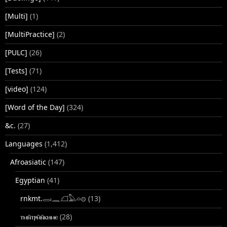
[Multi]
(1)
[MultiPractice]
(2)
[PULC]
(26)
[Tests]
(71)
[video]
(124)
[Word of the Day]
(324)
&c.
(27)
Languages
(1,412)
Afroasiatic
(147)
Egyptian
(41)
rnkmt.𓂋𓏺𓈖𓆎𓅓𓏏𓊖
(13)
ⲧⲙⲛ̄ⲧⲣⲙ̄ⲛ̄ⲕⲏⲙⲉ
(28)