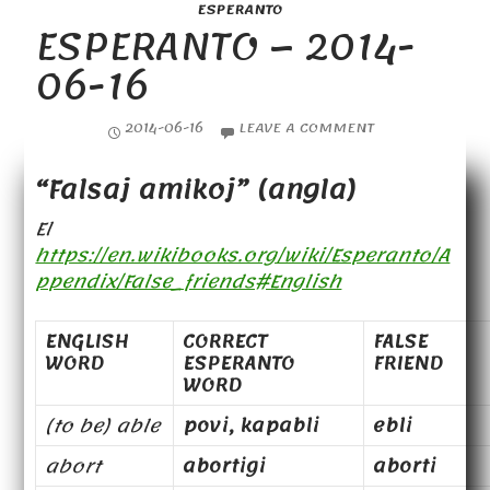
ESPERANTO
ESPERANTO – 2014-
06-16
2014-06-16
LEAVE A COMMENT
“Falsaj amikoj” (angla)
El
https://en.wikibooks.org/wiki/Esperanto/A
ppendix/False_friends#English
ENGLISH
CORRECT
FALSE
WORD
ESPERANTO
FRIEND
WORD
(to be) able
povi, kapabli
ebli
abort
abortigi
aborti