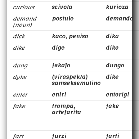
curious
scivola
kurioza
demand
postulo
demando
(noun)
dick
kaco, peniso
dika
dike
digo
dike
dung
fekaĵo
dungo
dyke
(viraspekta)
dike
samseksemulino
enter
eniri
enterigi
fake
trompa,
fake
artefarita
fart
furzi
farti