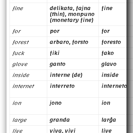
fine
delikata, fajna
fine
(thin), monpuno
(monetary fine)
for
por
for
forest
arbaro, forsto
foresto
fuck
fiki
fako
glove
ganto
glavo
inside
interne (de)
inside
internet
interreto
interneto
ion
jono
ion
large
granda
larĝa
live
viva, vivi
live