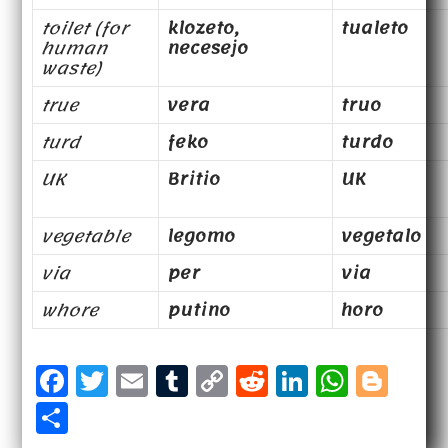
toilet (for
klozeto,
tualeto
human
necesejo
waste)
true
vera
truo
turd
feko
turdo
UK
Britio
UK
vegetable
legomo
vegetalo
via
per
via
whore
putino
horo
F
T
E
T
C
R
Li
W
B
a
w
m
u
o
e
n
h
l
S
c
it
a
m
p
d
k
a
o