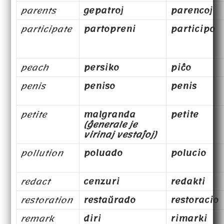
parents
gepatroj
parencoj
participate
partopreni
participo
peach
persiko
piĉo
penis
peniso
penis
petite
malgranda
petite
(ĝenerale je
virinaj vestaĵoj)
pollution
poluado
polucio
redact
cenzuri
redakti
restoration
restaŭrado
restoracio
remark
diri
rimarki