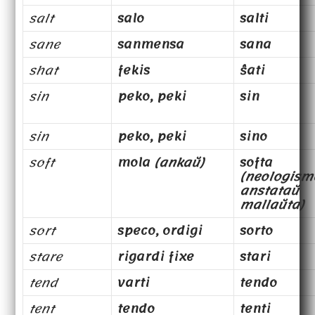
salt
salo
salti
sane
sanmensa
sana
shat
fekis
ŝati
sin
peko, peki
sin
sin
peko, peki
sino
soft
mola
(ankaŭ)
softa
(neologism
anstataŭ
mallaŭta)
sort
speco, ordigi
sorto
stare
rigardi fixe
stari
tend
varti
tendo
tent
tendo
tenti