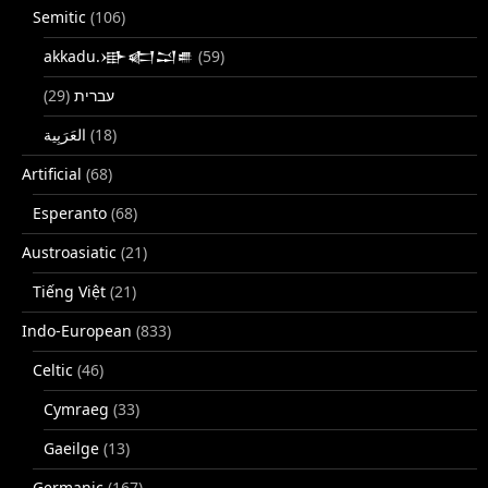
Semitic
(106)
akkadu.𒀝𒅗𒁺𒌑
(59)
(29)
עברית
(18)
Artificial
(68)
Esperanto
(68)
Austroasiatic
(21)
Tiếng Việt
(21)
Indo-European
(833)
Celtic
(46)
Cymraeg
(33)
Gaeilge
(13)
Germanic
(167)