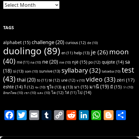
Archives
TAGS
challenge
(20)
alphabet
(15)
curious
(12)
de
(10)
duolingo
(89)
moon
je
(26)
help
(13)
en
(11)
(40)
ne
(20)
sa
një
(15)
quijote
(14)
po
(12)
më
(11)
na
(10)
nie
(10)
test
syllabary
(32)
(18)
si
(13)
survive
(13)
som
(10)
tatoeba
(10)
(43)
video
(33)
thai
(20)
zëri
(17)
të
(12)
unë
(12)
to
(11)
v
(10)
มานี
(19)
มา
(15)
มี
(15)
është
(14)
ชูใจ
(13)
ดู
(13)
ก็
(12)
จะ
(10)
ว่า
(10)
ไป
(14)
โต
(12)
ให้
(11)
อักษรไทย
(10)
เขา
(10)
และ
(10)
F
T
E
T
C
R
Li
W
Bl
S
a
w
m
u
o
e
n
h
o
h
c
itt
ai
m
p
d
k
at
g
ar