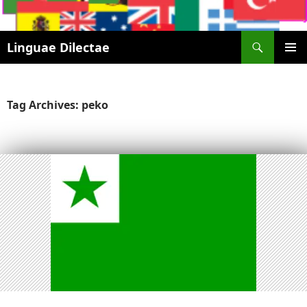
Search
Linguae Dilectae
SKIP
PRIMAR
TO
MENU
CONTENT
Tag Archives: peko