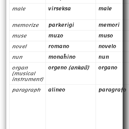
male
virseksa
male
memorize
parkerigi
memori
muse
muzo
muso
novel
romano
novelo
nun
monaĥino
nun
organ
orgeno
(ankaŭ)
organo
(musical
instrument)
paragraph
alineo
paragrafo