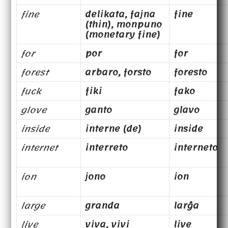
fine
delikata, fajna
fine
(thin), monpuno
(monetary fine)
for
por
for
forest
arbaro, forsto
foresto
fuck
fiki
fako
glove
ganto
glavo
inside
interne (de)
inside
internet
interreto
interneto
ion
jono
ion
large
granda
larĝa
live
viva, vivi
live