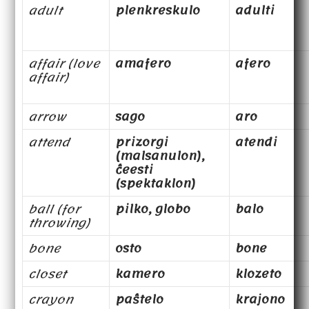
adult
plenkreskulo
adulti
affair (love
amafero
afero
affair)
arrow
sago
aro
attend
prizorgi
atendi
(malsanulon),
ĉeesti
(spektaklon)
ball (for
pilko, globo
balo
throwing)
bone
osto
bone
closet
kamero
klozeto
crayon
paŝtelo
krajono