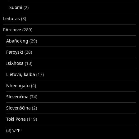
Suomi
(2)
Leituras
(3)
􏿽Archive
(289)
Abañe'eng
(29)
Føroyskt
(28)
IsiXhosa
(13)
Lietuvių kalba
(17)
Nheengatu
(4)
Slovenčina
(74)
Slovenščina
(2)
Toki Pona
(119)
(3)
ייִדיש