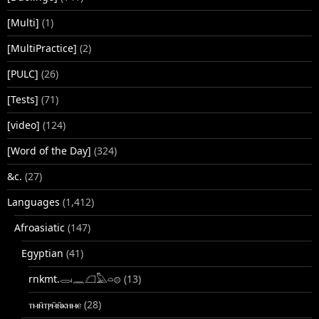
[Multi]
(1)
[MultiPractice]
(2)
[PULC]
(26)
[Tests]
(71)
[video]
(124)
[Word of the Day]
(324)
&c.
(27)
Languages
(1,412)
Afroasiatic
(147)
Egyptian
(41)
rnkmt.𓂋𓏺𓈖𓆎𓅓𓏏𓊖
(13)
ⲧⲙⲛ̄ⲧⲣⲙ̄ⲛ̄ⲕⲏⲙⲉ
(28)