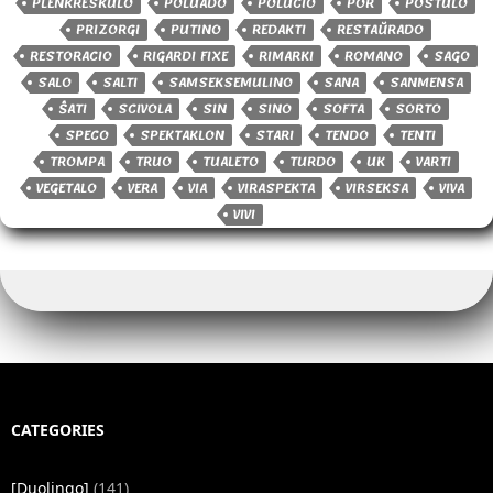
PLENKRESKULO
POLUADO
POLUCIO
POR
POSTULO
PRIZORGI
PUTINO
REDAKTI
RESTAŬRADO
RESTORACIO
RIGARDI FIXE
RIMARKI
ROMANO
SAGO
SALO
SALTI
SAMSEKSEMULINO
SANA
SANMENSA
ŜATI
SCIVOLA
SIN
SINO
SOFTA
SORTO
SPECO
SPEKTAKLON
STARI
TENDO
TENTI
TROMPA
TRUO
TUALETO
TURDO
UK
VARTI
VEGETALO
VERA
VIA
VIRASPEKTA
VIRSEKSA
VIVA
VIVI
CATEGORIES
[Duolingo]
(141)