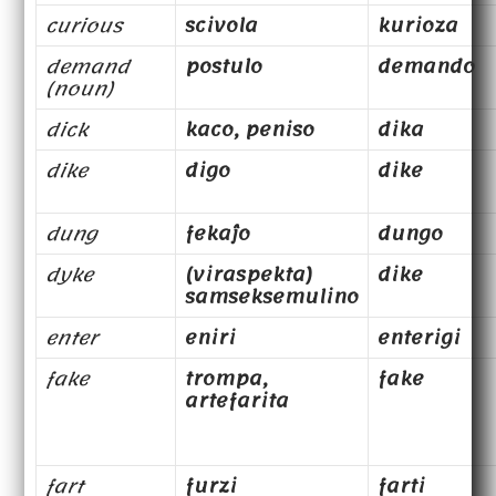
curious
scivola
kurioza
demand
postulo
demando
(noun)
dick
kaco, peniso
dika
dike
digo
dike
dung
fekaĵo
dungo
dyke
(viraspekta)
dike
samseksemulino
enter
eniri
enterigi
fake
trompa,
fake
artefarita
fart
furzi
farti