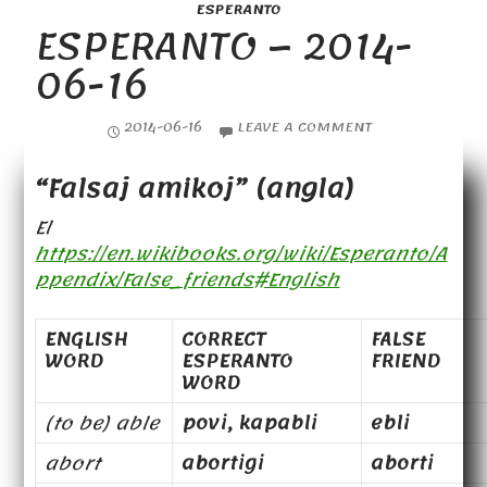
ESPERANTO
ESPERANTO – 2014-
06-16
2014-06-16
LEAVE A COMMENT
“Falsaj amikoj” (angla)
El
https://en.wikibooks.org/wiki/Esperanto/A
ppendix/False_friends#English
ENGLISH
CORRECT
FALSE
WORD
ESPERANTO
FRIEND
WORD
(to be) able
povi, kapabli
ebli
abort
abortigi
aborti