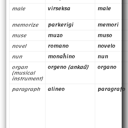
male
virseksa
male
memorize
parkerigi
memori
muse
muzo
muso
novel
romano
novelo
nun
monaĥino
nun
organ
orgeno
(ankaŭ)
organo
(musical
instrument)
paragraph
alineo
paragrafo