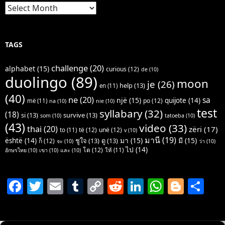
Archives
TAGS
challenge
(20)
alphabet
(15)
curious
(12)
de
(10)
duolingo
(89)
moon
je
(26)
help
(13)
en
(11)
(40)
ne
(20)
sa
një
(15)
quijote
(14)
po
(12)
më
(11)
na
(10)
nie
(10)
test
syllabary
(32)
(18)
si
(13)
survive
(13)
som
(10)
tatoeba
(10)
(43)
video
(33)
thai
(20)
zëri
(17)
të
(12)
unë
(12)
to
(11)
v
(10)
มานี
(19)
มา
(15)
มี
(15)
është
(14)
ชูใจ
(13)
ดู
(13)
ก็
(12)
จะ
(10)
ว่า
(10)
ไป
(14)
โต
(12)
ให้
(11)
อักษรไทย
(10)
เขา
(10)
และ
(10)
F
T
E
T
C
R
Li
W
Bl
S
a
w
m
u
o
e
n
h
o
h
c
itt
ai
m
p
d
k
at
g
ar