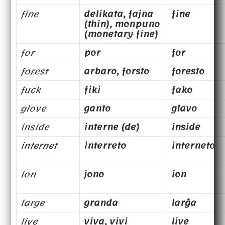
fine
delikata, fajna
fine
(thin), monpuno
(monetary fine)
for
por
for
forest
arbaro, forsto
foresto
fuck
fiki
fako
glove
ganto
glavo
inside
interne (de)
inside
internet
interreto
interneto
ion
jono
ion
large
granda
larĝa
live
viva, vivi
live