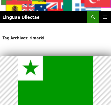
Search
Linguae Dilectae
SKIP
PRIMAR
TO
MENU
CONTENT
Tag Archives: rimarki