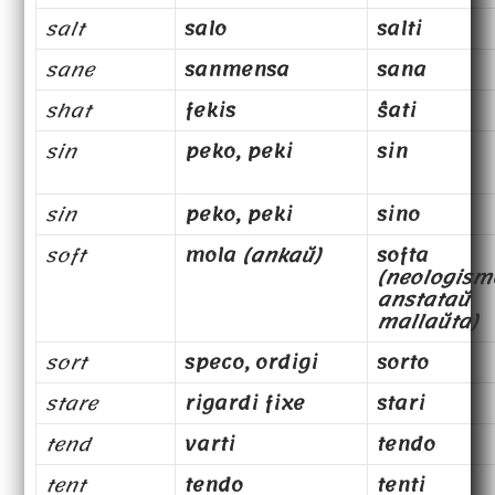
salt
salo
salti
sane
sanmensa
sana
shat
fekis
ŝati
sin
peko, peki
sin
sin
peko, peki
sino
soft
mola
(ankaŭ)
softa
(neologism
anstataŭ
mallaŭta)
sort
speco, ordigi
sorto
stare
rigardi fixe
stari
tend
varti
tendo
tent
tendo
tenti