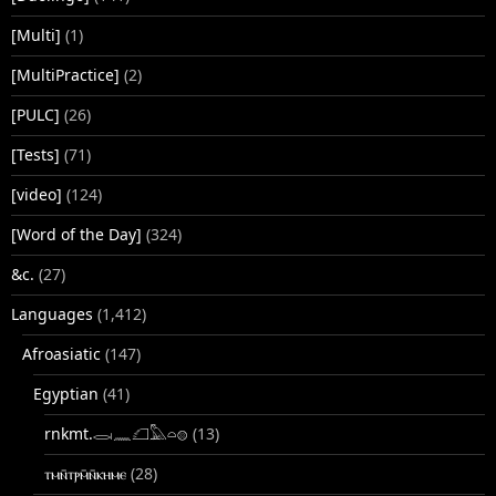
[Multi]
(1)
[MultiPractice]
(2)
[PULC]
(26)
[Tests]
(71)
[video]
(124)
[Word of the Day]
(324)
&c.
(27)
Languages
(1,412)
Afroasiatic
(147)
Egyptian
(41)
rnkmt.𓂋𓏺𓈖𓆎𓅓𓏏𓊖
(13)
ⲧⲙⲛ̄ⲧⲣⲙ̄ⲛ̄ⲕⲏⲙⲉ
(28)