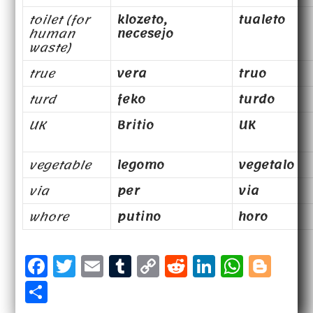
toilet (for
klozeto,
tualeto
human
necesejo
waste)
true
vera
truo
turd
feko
turdo
UK
Britio
UK
vegetable
legomo
vegetalo
via
per
via
whore
putino
horo
F
T
E
T
C
R
Li
W
B
a
w
m
u
o
e
n
h
l
S
c
it
a
m
p
d
k
a
o