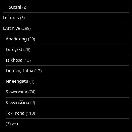
Suomi
(2)
Leituras
(3)
􏿽Archive
(289)
Abañe'eng
(29)
Føroyskt
(28)
IsiXhosa
(13)
Lietuvių kalba
(17)
Nheengatu
(4)
Slovenčina
(74)
Slovenščina
(2)
Toki Pona
(119)
(3)
ייִדיש