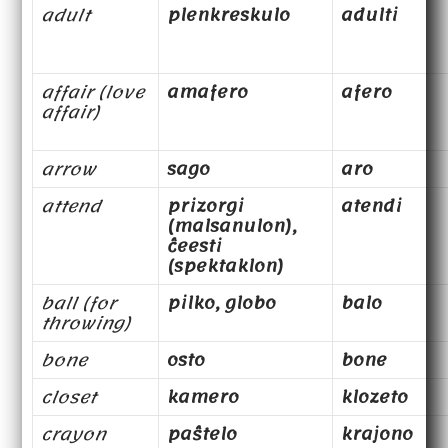
adult
plenkreskulo
adulti
affair (love
amafero
afero
affair)
arrow
sago
aro
attend
prizorgi
atendi
(malsanulon),
ĉeesti
(spektaklon)
ball (for
pilko, globo
balo
throwing)
bone
osto
bone
closet
kamero
klozeto
crayon
paŝtelo
krajono