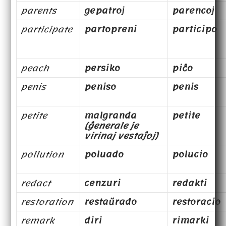
parents
gepatroj
parencoj
participate
partopreni
participo
peach
persiko
piĉo
penis
peniso
penis
petite
malgranda
petite
(ĝenerale je
virinaj vestaĵoj)
pollution
poluado
polucio
redact
cenzuri
redakti
restoration
restaŭrado
restoracio
remark
diri
rimarki