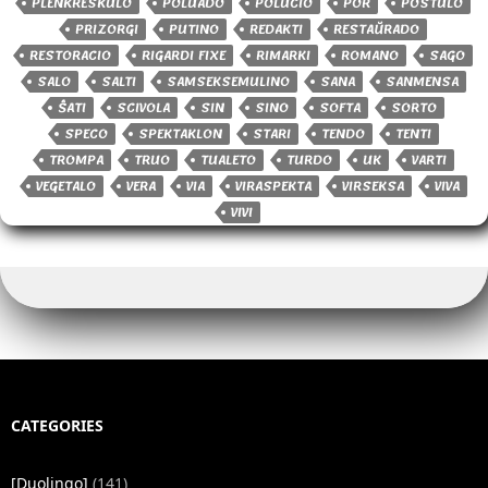
PLENKRESKULO
POLUADO
POLUCIO
POR
POSTULO
PRIZORGI
PUTINO
REDAKTI
RESTAŬRADO
RESTORACIO
RIGARDI FIXE
RIMARKI
ROMANO
SAGO
SALO
SALTI
SAMSEKSEMULINO
SANA
SANMENSA
ŜATI
SCIVOLA
SIN
SINO
SOFTA
SORTO
SPECO
SPEKTAKLON
STARI
TENDO
TENTI
TROMPA
TRUO
TUALETO
TURDO
UK
VARTI
VEGETALO
VERA
VIA
VIRASPEKTA
VIRSEKSA
VIVA
VIVI
CATEGORIES
[Duolingo]
(141)