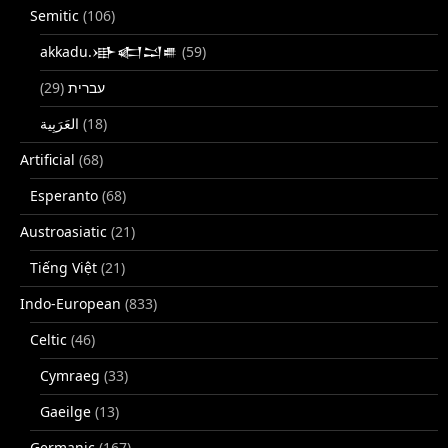
Semitic
(106)
akkadu.𒀝𒅗𒁺𒌑
(59)
(29)
עברית
(18)
Artificial
(68)
Esperanto
(68)
Austroasiatic
(21)
Tiếng Việt
(21)
Indo-European
(833)
Celtic
(46)
Cymraeg
(33)
Gaeilge
(13)
Germanic
(167)