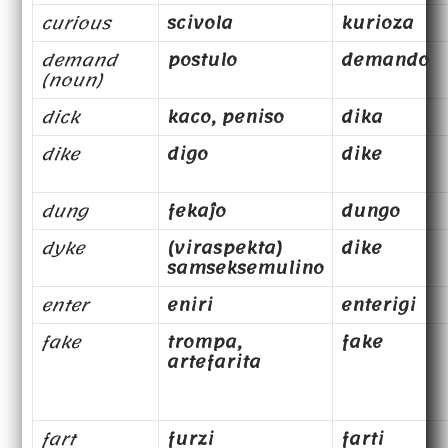
curious
scivola
kurioza
demand
postulo
demando
(noun)
dick
kaco, peniso
dika
dike
digo
dike
dung
fekaĵo
dungo
dyke
(viraspekta)
dike
samseksemulino
enter
eniri
enterigi
fake
trompa,
fake
artefarita
fart
furzi
farti