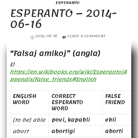
ESPERANTO
ESPERANTO – 2014-
06-16
2014-06-16
LEAVE A COMMENT
“Falsaj amikoj” (angla)
El
https://en.wikibooks.org/wiki/Esperanto/A
ppendix/False_friends#English
ENGLISH
CORRECT
FALSE
WORD
ESPERANTO
FRIEND
WORD
(to be) able
povi, kapabli
ebli
abort
abortigi
aborti